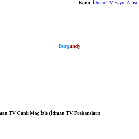
Konu
:
İdman TV Yayın Akışı 
Burg
undy
dman TV Canlı Maç İzle (İdman TV Frekansları)