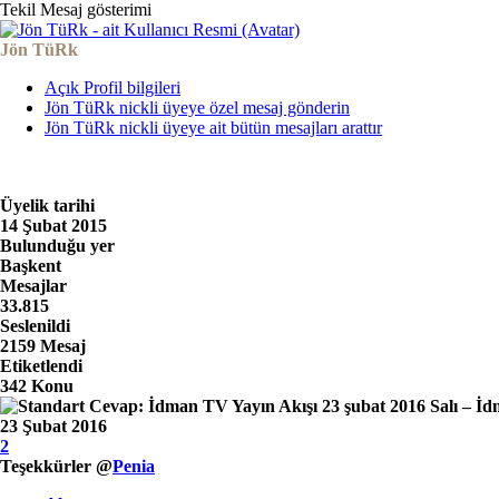
Tekil Mesaj gösterimi
Jön TüRk
Açık Profil bilgileri
Jön TüRk nickli üyeye özel mesaj gönderin
Jön TüRk nickli üyeye ait bütün mesajları arattır
Üyelik tarihi
14 Şubat 2015
Bulunduğu yer
Başkent
Mesajlar
33.815
Seslenildi
2159 Mesaj
Etiketlendi
342 Konu
Cevap: İdman TV Yayın Akışı 23 şubat 2016 Salı – İ
23 Şubat 2016
2
Teşekkürler @
Penia