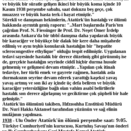
ve b
ü
y
ü
k bir s
ü
ratle geli
ş
en ikinci bir b
ü
y
ü
k koma i
ç
inde 10
Kas
ı
m 1938 per
ş
embe sabah
ı
, saat dokuzu be
ş
ge
ç
e,
ç
ok
muazzez ve b
ü
y
ü
k hasta terk-i hayat etmi
ş
tir."
S
ü
rekli ve dan
ış
man hekimlerin, Atat
ü
rk'
ü
n hastal
ığı
ve
ö
l
ü
m
ü
hakk
ı
nda ayr
ı
nt
ı
l
ı
geni
ş
raporu: "..Mart ba
ş
lar
ı
nda Paris'ten
ç
a
ğ
r
ı
lan Prof. N. Fiessinger ile Prof. Dr. Ne
ş
et
Ö
mer
İ
rdelp
aras
ı
nda Ankara'da bir t
ı
bb
î
dan
ış
ma daha yap
ı
larak b
ü
y
ü
k
bir karaci
ğ
er ve b
ü
y
ü
k
ç
e bir dalak bir kere daha m
üş
ahede
edilmi
ş
ve ayn
ı
te
ş
his konularak hastal
ığı
n bir "hepatite
sclerocongestive ethylique" oldu
ğ
u tespit edilmi
ş
tir. Uygulanan
tedavi sayesinde hastal
ı
k bir derece d
ü
zelmi
ş
gibi g
ö
r
ü
nm
üş
ise
de, ger
ç
ekte hastal
ığı
n seyrinde cidd
î
hi
ç
bir durma husule
gelmemi
ş
ve geli
ş
mesi devam etmi
ş
tir. ..Yap
ı
lan
ç
ok itinal
ı
tedaviye, her t
ü
rl
ü
emek ve gayrete ra
ğ
men, hastal
ı
k asla
durmaks
ı
z
ı
n seyrine devam ederek yaratt
ığı
ka
ş
eksi yava
ş
yava
ş
artm
ış
ve son iki ay i
ç
inde
üç
defa beliren ve b
ü
y
ü
k
karaci
ğ
er yetersizli
ğ
ine ba
ğ
l
ı
olan vahim asab
î
belirtilerle
hastal
ı
k son derece a
ğı
rla
ş
m
ış
ve geciktirme
ç
ok
şü
pheli bir hale
gelmi
ş
tir."
Atat
ü
rk'
ü
n
ö
l
ü
m
ü
n
ü
takiben, H
ı
fz
ı
ss
ı
hha Enstit
ü
s
ü
M
ü
d
ü
r
ü
Dr. Nuri Hakk
ı
Aktansel taraf
ı
ndan y
ü
z
ü
n
ü
n ve sa
ğ
elinin
mul
â
j
ı
n
ı
n yap
ı
lmas
ı
.
Atatürk'ün ölümü
perşembe saat: 9:05.
1938
- Ulu Önder
Türkiye Cumhuriyeti'nin kurucusu, Kurtuluş Savaşı'nın önderi