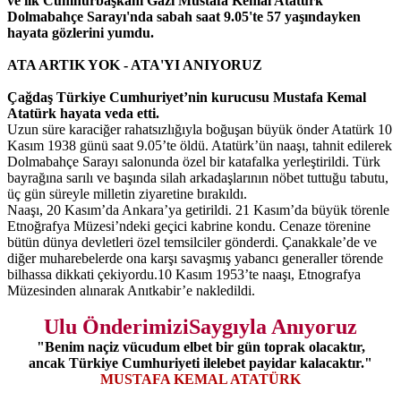
ve ilk Cumhurbaşkanı Gazi Mustafa Kemal Atatürk
Dolmabahçe Sarayı'nda sabah saat 9.05'te 57 yaşındayken
hayata gözlerini yumdu.
ATA ARTIK YOK - ATA'YI ANIYORUZ
Çağdaş Türkiye Cumhuriyet’nin kurucusu Mustafa Kemal
Atatürk hayata veda etti.
Uzun süre karaciğer rahatsızlığıyla boğuşan büyük önder Atatürk 10
Kasım 1938 günü saat 9.05’te öldü. Atatürk’ün naaşı, tahnit edilerek
Dolmabahçe Sarayı salonunda özel bir katafalka yerleştirildi. Türk
bayrağına sarılı ve başında silah arkadaşlarının nöbet tuttuğu tabutu,
üç gün süreyle milletin ziyaretine bırakıldı.
Naaşı, 20 Kasım’da Ankara’ya getirildi. 21 Kasım’da büyük törenle
Etnoğrafya Müzesi’ndeki geçici kabrine kondu. Cenaze törenine
bütün dünya devletleri özel temsilciler gönderdi. Çanakkale’de ve
diğer muharebelerde ona karşı savaşmış yabancı generaller törende
bilhassa dikkati çekiyordu.10 Kasım 1953’te naaşı, Etnografya
Müzesinden alınarak Anıtkabir’e nakledildi.
Ulu ÖnderimiziSaygıyla Anıyoruz
"Benim naçiz vücudum elbet bir gün toprak olacaktır,
ancak Türkiye Cumhuriyeti ilelebet payidar kalacaktır."
MUSTAFA KEMAL ATATÜRK