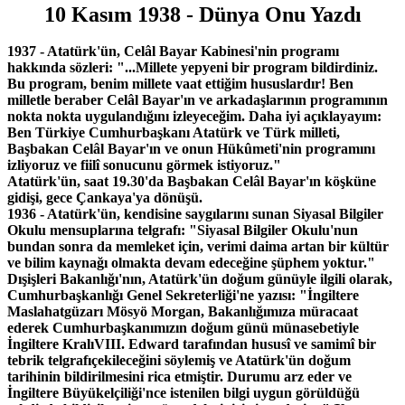
10 Kasım 1938 - Dünya Onu Yazdı
1937 -
Atat
ü
rk'
ü
n, Cel
â
l Bayar Kabinesi'nin program
ı
hakk
ı
nda s
ö
zleri: "...Millete yepyeni bir program bildirdiniz.
Bu program, benim millete vaat etti
ğ
im hususlard
ı
r! Ben
milletle beraber Cel
â
l Bayar'
ı
n ve arkada
ş
lar
ı
n
ı
n program
ı
n
ı
n
nokta nokta uyguland
ığı
n
ı
izleyece
ğ
im. Daha iyi a
çı
klayay
ı
m:
Ben T
ü
rkiye Cumhurba
ş
kan
ı
Atat
ü
rk ve T
ü
rk milleti,
Ba
ş
bakan Cel
â
l Bayar'
ı
n ve onun H
ü
k
û
meti'nin program
ı
n
ı
izliyoruz ve fiil
î
sonucunu g
ö
rmek istiyoruz
.
"
Atat
ü
rk'
ü
n, saat 19.30'da Ba
ş
bakan Cel
â
l Bayar'
ı
n k
öş
k
ü
ne
gidi
ş
i, gece
Ç
ankaya'ya d
ö
n
üşü.
1936 -
Atat
ü
rk'
ü
n, kendisine sayg
ı
lar
ı
n
ı
sunan Siyasal Bilgiler
Okulu mensuplar
ı
na telgraf
ı
: "Siyasal Bilgiler Okulu'nun
bundan sonra da memleket i
ç
in, verimi daima artan bir k
ü
l
t
ü
r
ve bilim kayna
ğı
olmakta devam edece
ğ
ine
şü
phem
yoktur."
D
ış
i
ş
leri Bakanl
ığı
'n
ı
n, Atat
ü
rk'
ü
n do
ğ
um g
ü
n
ü
yle ilgili ola
rak,
Cumhurba
ş
kanl
ığı
Genel Sekreterli
ğ
i'ne yaz
ı
s
ı
: "
İ
ngiltere
Maslahatg
ü
zar
ı
M
ö
sy
ö
Morgan, Bakanl
ığı
m
ı
za m
ü
ra
caat
ederek Cumhurba
ş
kan
ı
m
ı
z
ı
n do
ğ
um g
ü
n
ü
m
ü
nase
betiyle
İ
ngiltere Kral
ı
VIII.
Ed
w
ard taraf
ı
ndan husus
î
ve sa
mim
î
bir
tebrik telgraf
ı
ç
ekilece
ğ
ini s
ö
ylemi
ş
ve Atat
ü
rk'
ü
n
do
ğ
um
tarihinin bildirilmesini rica etmi
ş
tir. Durumu arz eder
ve
İ
ngiltere B
ü
y
ü
kel
ç
ili
ğ
i'nce istenilen bilgi uygun g
ö
r
ü
ld
üğü