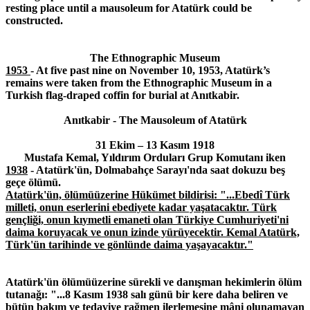
resting place until a mausoleum for Atatürk could be
constructed.
The Ethnographic Museum
1953
- At five past nine on November 10, 1953, Atatürk’s
remains were taken from the Ethnographic Museum in a
Turkish flag-draped coffin for burial at Anıtkabir.
Anıtkabir - The Mausoleum of Atatürk
31 Ekim – 13 Kasım 1918
Mustafa Kemal, Yıldırım Orduları Grup Komutanı iken
1938
-
Atat
ü
rk'
ü
n, Dolmabah
ç
e Saray
ı
'nda saat dokuzu be
ş
ge
ç
e
ö
l
ü
m
ü.
Atat
ü
rk'
ü
n,
ö
l
ü
m
ü
ü
zerine H
ü
k
ü
met bildirisi: "...Ebed
î
T
ü
rk
milleti, onun eserlerini ebediyete kadar ya
ş
atacakt
ı
r. T
ü
rk
gen
ç
li
ğ
i, onun k
ı
ymetli emaneti olan T
ü
rkiye Cumhuriyeti'ni
daima koruyacak ve onun izinde y
ü
r
ü
yecektir. Kemal Atat
ü
rk,
T
ü
rk'
ü
n tarihinde ve g
ö
nl
ü
nde daima ya
ş
ayacakt
ı
r
.
"
Atat
ü
rk'
ü
n
ö
l
ü
m
ü
ü
zerine s
ü
rekli ve dan
ış
man hekimlerin
ö
l
ü
m
tutana
ğı
: "...8 Kas
ı
m 1938 sal
ı
g
ü
n
ü
bir kere daha beliren ve
b
ü
t
ü
n bak
ı
m ve tedaviye ra
ğ
men ilerlemesine m
â
ni olunamayan