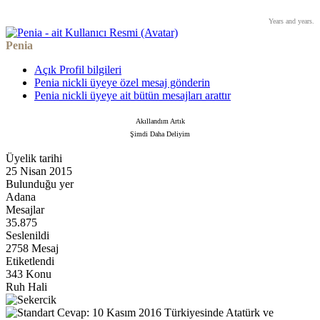
Years and years.
Penia
Açık Profil bilgileri
Penia nickli üyeye özel mesaj gönderin
Penia nickli üyeye ait bütün mesajları arattır
Akıllandım Artık
Şimdi Daha Deliyim
Üyelik tarihi
25 Nisan 2015
Bulunduğu yer
Adana
Mesajlar
35.875
Seslenildi
2758 Mesaj
Etiketlendi
343 Konu
Ruh Hali
Cevap: 10 Kasım 2016 Türkiyesinde Atatürk ve