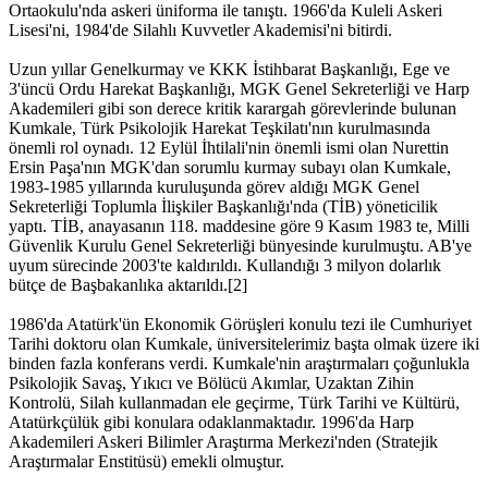
Ortaokulu'nda askeri üniforma ile tanıştı. 1966'da Kuleli Askeri
Lisesi'ni, 1984'de Silahlı Kuvvetler Akademisi'ni bitirdi.
Uzun yıllar Genelkurmay ve KKK İstihbarat Başkanlığı, Ege ve
3'üncü Ordu Harekat Başkanlığı, MGK Genel Sekreterliği ve Harp
Akademileri gibi son derece kritik karargah görevlerinde bulunan
Kumkale, Türk Psikolojik Harekat Teşkilatı'nın kurulmasında
önemli rol oynadı. 12 Eylül İhtilali'nin önemli ismi olan Nurettin
Ersin Paşa'nın MGK'dan sorumlu kurmay subayı olan Kumkale,
1983-1985 yıllarında kuruluşunda görev aldığı MGK Genel
Sekreterliği Toplumla İlişkiler Başkanlığı'nda (TİB) yöneticilik
yaptı. TİB, anayasanın 118. maddesine göre 9 Kasım 1983 te, Milli
Güvenlik Kurulu Genel Sekreterliği bünyesinde kurulmuştu. AB'ye
uyum sürecinde 2003'te kaldırıldı. Kullandığı 3 milyon dolarlık
bütçe de Başbakanlıka aktarıldı.[2]
1986'da Atatürk'ün Ekonomik Görüşleri konulu tezi ile Cumhuriyet
Tarihi doktoru olan Kumkale, üniversitelerimiz başta olmak üzere iki
binden fazla konferans verdi. Kumkale'nin araştırmaları çoğunlukla
Psikolojik Savaş, Yıkıcı ve Bölücü Akımlar, Uzaktan Zihin
Kontrolü, Silah kullanmadan ele geçirme, Türk Tarihi ve Kültürü,
Atatürkçülük gibi konulara odaklanmaktadır. 1996'da Harp
Akademileri Askeri Bilimler Araştırma Merkezi'nden (Stratejik
Araştırmalar Enstitüsü) emekli olmuştur.