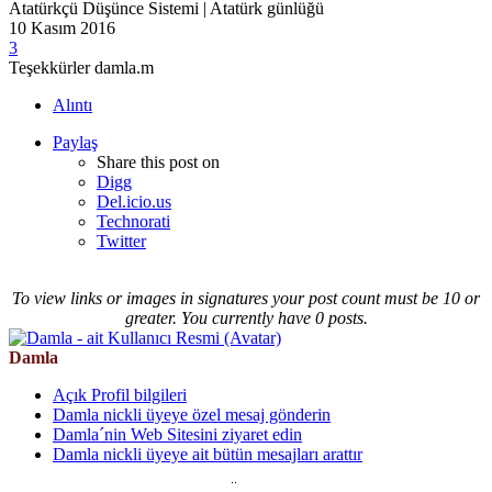
Atatürkçü Düşünce Sistemi | Atatürk günlüğü
10 Kasım 2016
3
Teşekkürler damla.m
Alıntı
Paylaş
Share this post on
Digg
Del.icio.us
Technorati
Twitter
To view links or images in signatures your post count must be 10 or
greater. You currently have 0 posts.
Damla
Açık Profil bilgileri
Damla nickli üyeye özel mesaj gönderin
Damla´nin Web Sitesini ziyaret edin
Damla nickli üyeye ait bütün mesajları arattır