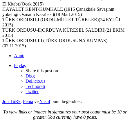
El Kitabı)(Ocak 2015)
HAYALET KENT/KUMKALE (1915 Çanakkale Savaşının
yokettiği Osmanlı Kasabası)(18 Mart 2015)
TÜRK ORDUSU-I (ORDU-MİLLET TÜRKLER)(24 EYLÜL
2015)
TÜRK ORDUSU-II(ORDUYA KÜRESEL SALDIRI)(21 EKİM
2015)
TÜRK ORDUSU-III (TÜRK ORDUSUNA KUMPAS)
(07.11.2015)
Alıntı
Paylaş
Share this post on
Digg
Del.icio.us
Technorati
Twitter
Jön TüRk
,
Penia
ve
Yusuf
bunu beğendiler.
To view links or images in signatures your post count must be 10 or
greater. You currently have 0 posts.