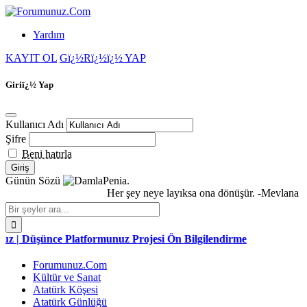
Yardım
KAYIT OL
Gï¿½Rï¿½ï¿½ YAP
Giriï¿½ Yap
Kullanıcı Adı
Şifre
Beni hatırla
Günün Sözü
Penia.
Her şey neye layıksa ona dönüşür. -Mevlana
nce Platformunuz Projesi Ön Bilgilendirme
Forumunuz.Com
Kültür ve Sanat
Atatürk Köşesi
Atatürk Günlüğü