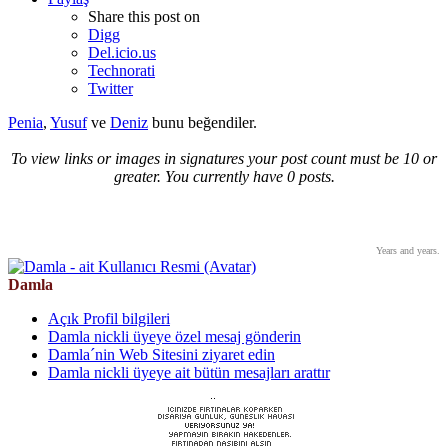
Share this post on
Digg
Del.icio.us
Technorati
Twitter
Penia
,
Yusuf
ve
Deniz
bunu beğendiler.
To view links or images in signatures your post count must be 10 or
greater. You currently have 0 posts.
Years and years.
Damla
Açık Profil bilgileri
Damla nickli üyeye özel mesaj gönderin
Damla´nin Web Sitesini ziyaret edin
Damla nickli üyeye ait bütün mesajları arattır