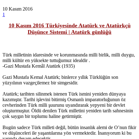
10 Kasım 2016
1
10 Kasım 2016 Türkiyesinde Atatürk ve Atatürkçü
Düşünce Sistemi | Atatürk günlüğü
Türk milletinin idaresinde ve korunmasında milli birlik, milli duygu,
milli kültür en yüksekte tuttuğumuz idealdir .
-Gazi Mustafa Kemâl Atatürk (1935)
Gazi Mustafa Kemal Atatürk; binlerce yıllık Türklüğün son
yüzyılının vazgeçilemez bir simgesidir.
Atatürk; tarihten silinmek istenen Türk ismini yeniden dünyaya
kazımıştır. Tarihi işlevini bitirmiş Osmanlı imparatorluğunun öz
cevherinden Türk milli şuurunu uyandırarak yepyeni bir devlet
oluşturmuştur. Öldü denilen Türk milletini yeniden tarih sahnesinin
çok saygın bir toplumu haline getirmiştir.
Bugün sadece Türk milleti değil, bütün insanlık alemi de O’nun fikir
ve düşünceleri ile yaşantılarına yön vermektedir. İnanıyorum ki bu
yarında devam edecektir.