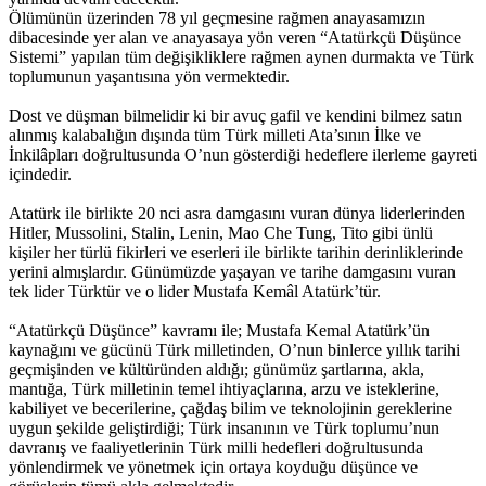
Ölümünün üzerinden 78 yıl geçmesine rağmen anayasamızın
dibacesinde yer alan ve anayasaya yön veren “Atatürkçü Düşünce
Sistemi” yapılan tüm değişikliklere rağmen aynen durmakta ve Türk
toplumunun yaşantısına yön vermektedir.
Dost ve düşman bilmelidir ki bir avuç gafil ve kendini bilmez satın
alınmış kalabalığın dışında tüm Türk milleti Ata’sının İlke ve
İnkilâpları doğrultusunda O’nun gösterdiği hedeflere ilerleme gayreti
içindedir.
Atatürk ile birlikte 20 nci asra damgasını vuran dünya liderlerinden
Hitler, Mussolini, Stalin, Lenin, Mao Che Tung, Tito gibi ünlü
kişiler her türlü fikirleri ve eserleri ile birlikte tarihin derinliklerinde
yerini almışlardır. Günümüzde yaşayan ve tarihe damgasını vuran
tek lider Türktür ve o lider Mustafa Kemâl Atatürk’tür.
“Atatürkçü Düşünce” kavramı ile; Mustafa Kemal Atatürk’ün
kaynağını ve gücünü Türk milletinden, O’nun binlerce yıllık tarihi
geçmişinden ve kültüründen aldığı; günümüz şartlarına, akla,
mantığa, Türk milletinin temel ihtiyaçlarına, arzu ve isteklerine,
kabiliyet ve becerilerine, çağdaş bilim ve teknolojinin gereklerine
uygun şekilde geliştirdiği; Türk insanının ve Türk toplumu’nun
davranış ve faaliyetlerinin Türk milli hedefleri doğrultusunda
yönlendirmek ve yönetmek için ortaya koyduğu düşünce ve