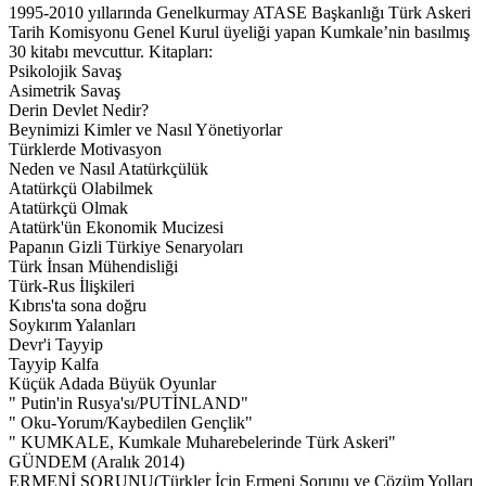
1995-2010 yıllarında Genelkurmay ATASE Başkanlığı Türk Askeri
Tarih Komisyonu Genel Kurul üyeliği yapan Kumkale’nin basılmış
30 kitabı mevcuttur. Kitapları:
Psikolojik Savaş
Asimetrik Savaş
Derin Devlet Nedir?
Beynimizi Kimler ve Nasıl Yönetiyorlar
Türklerde Motivasyon
Neden ve Nasıl Atatürkçülük
Atatürkçü Olabilmek
Atatürkçü Olmak
Atatürk'ün Ekonomik Mucizesi
Papanın Gizli Türkiye Senaryoları
Türk İnsan Mühendisliği
Türk-Rus İlişkileri
Kıbrıs'ta sona doğru
Soykırım Yalanları
Devr'i Tayyip
Tayyip Kalfa
Küçük Adada Büyük Oyunlar
" Putin'in Rusya'sı/PUTİNLAND"
" Oku-Yorum/Kaybedilen Gençlik"
" KUMKALE, Kumkale Muharebelerinde Türk Askeri"
GÜNDEM (Aralık 2014)
ERMENİ SORUNU(Türkler İçin Ermeni Sorunu ve Çözüm Yolları