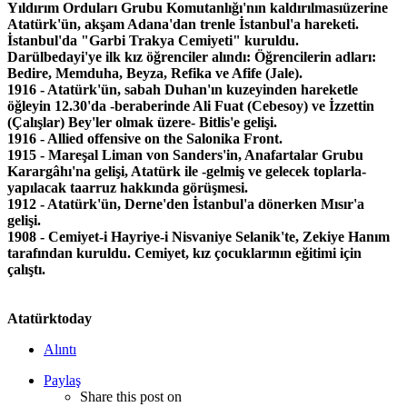
Y
ı
ld
ı
r
ı
m Ordular
ı
Grubu Komutanl
ığı
'
n
ı
n kald
ı
r
ı
lmas
ı
ü
zerine
Atat
ü
rk'
ü
n, ak
ş
am Adana'dan trenle
İ
stanbul'a hareketi.
İstanbul'da "Garbi Trakya Cemiyeti" kuruldu.
Darülbedayi'ye ilk kız öğrenciler alındı: Öğrencilerin adları:
Bedire, Memduha, Beyza, Refika ve Afife (Jale).
1916 -
Atat
ü
rk'
ü
n, sabah Duhan'
ı
n kuzeyinden hareketle
öğ
leyin 12.30'da -beraberinde Ali Fuat (Cebesoy) ve
İ
zzettin
(
Ç
al
ış
lar) Bey'ler olmak
ü
zere- Bitlis'e geli
ş
i.
1916 - Allied offensive on the Salonika Front.
1915 -
Mare
ş
al Liman von Sanders'in, Ana
f
artalar Grubu
Kararg
â
h
ı
'na geli
ş
i, Atat
ü
rk ile -gelmi
ş
ve gelecek toplarla-
yap
ı
lacak taarruz hakk
ı
nda g
ö
r
üş
mesi.
1912 -
Atat
ü
rk'
ü
n, Derne'den İstanbul'a d
ö
nerken M
ı
s
ı
r'a
geli
ş
i
.
1908 - Cemiyet-i Hayriye-i Nisvaniye Selanik'te, Zekiye Hanım
tarafından kuruldu. Cemiyet, kız çocuklarının eğitimi için
çalıştı.
Atatürktoday
Alıntı
Paylaş
Share this post on