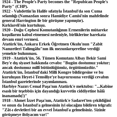
1924 - The People's Party becomes the "Repubican People's
Party" (CHP).
1922 -
Vahdettin'in Halife sıfatıyla İstanbul'da son Cuma
selamlığı (Namazdan sonra Hamidiye Camisi'nin mahfelinde
general Harrington ile bir görüşme yapmıştır).
Kırklareli'nin kurtuluşu.
1920 -
Doğu Cephesi Komutanlığının Ermenilerin mütareke
koşullarını kabul etmemesi nedeniyle, birliklerine harekata
devam emri vermesi.
Atat
ü
rk'
ü
n, Ankara Erkek
Öğ
retmen Okulu'nun "Zabit
Namzetleri Talimg
â
h
ı"
n
ı
n ilk mezunlar
ı
ş
erefine verdi
ğ
i
yemekte bulunmas
ı.
1919 - Atatürk'ün, 56. Tümen Komutanı Albay Bekir Sami
Bey'e dış siyaset hakkında cevabı: "Bugün dostumuz yoktur;
ancak dostumuz millî bütünlüğümüz, örgütümüzdür."
Atatürk'ün, İstanbul'daki Milli Kongre bildirgesine ve bu
kuruluşun Heyet-i Temsiliye'ye başvurusuna verdiği cevabın
İstanbul gazetelerinde yayımlanması.
Harbiye Nazırı Cemal Paşa'nın Atatürk'e mektubu: "...Kabine
esaslı bir teşebbüs için dayandığı kuvvetin ciddiyetine hâlâ
inanamadı(!)"
1918 -
Ahmet
İ
zzet Pa
ş
a'n
ı
n, Atat
ü
rk'e Sadaret'ten
ç
ekildi
ğ
ini
ve onun da
İ
stanbul'a gelmesinin iyi olaca
ğı
n
ı
bildiren telgra
f
ı
:
"Z
â
t-
ı
devletleri bir an evvel
İ
stanbul'a gelmelisiniz. Sizin
le
g
ö
r
üş
meye ihtiyac
ı
m var!"