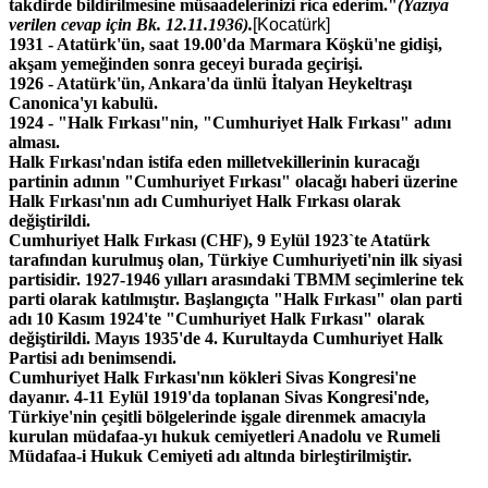
takdirde bildirilmesine m
ü
saadelerinizi rica ederim."
(Yaz
ı
ya
verilen cevap i
ç
in Bk.
12.11.1936).
[Kocatürk]
1931 -
Atat
ü
rk'
ü
n, saat 19.00'da Marmara K
öş
k
ü
'ne gidi
ş
i,
ak
ş
am yeme
ğ
inden sonra geceyi burada ge
ç
iri
ş
i.
1926 -
Atat
ü
rk'
ü
n, Ankara'da
ü
nl
ü
İtalyan Heykeltra
şı
Canonica'y
ı
kabul
ü.
1924 -
"
Halk Fırkası"nin, "Cumhuriyet Halk Fırkası" ad
ı
n
ı
almas
ı.
Halk Fırkası'ndan istifa eden milletvekillerinin kuracağı
partinin adının "Cumhuriyet Fırkası" olacağı haberi üzerine
Halk Fırkası'nın adı Cumhuriyet Halk Fırkası olarak
değiştirildi.
Cumhuriyet Halk Fırkası (CHF), 9 Eylül 1923`te Atatürk
tarafından kurulmuş olan, Türkiye Cumhuriyeti'nin ilk siyasi
partisidir. 1927-1946 yılları arasındaki TBMM seçimlerine tek
parti olarak katılmıştır. Başlangıçta "Halk Fırkası" olan parti
adı 10 Kasım 1924'te "Cumhuriyet Halk Fırkası" olarak
değiştirildi. Mayıs 1935'de 4. Kurultayda Cumhuriyet Halk
Partisi adı benimsendi.
Cumhuriyet Halk Fırkası'nın kökleri Sivas Kongresi'ne
dayanır. 4-11 Eylül 1919'da toplanan Sivas Kongresi'nde,
Türkiye'nin çeşitli bölgelerinde işgale direnmek amacıyla
kurulan müdafaa-yı hukuk cemiyetleri Anadolu ve Rumeli
Müdafaa-i Hukuk Cemiyeti adı altında birleştirilmiştir.