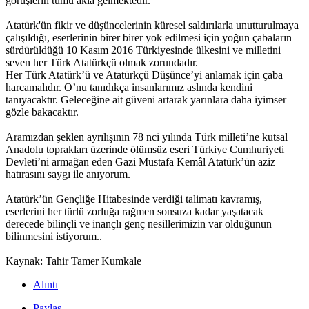
görüşlerin tümü akla gelmektedir.
Atatürk'ün fikir ve düşüncelerinin küresel saldırılarla unutturulmaya
çalışıldığı, eserlerinin birer birer yok edilmesi için yoğun çabaların
sürdürüldüğü 10 Kasım 2016 Türkiyesinde ülkesini ve milletini
seven her Türk Atatürkçü olmak zorundadır.
Her Türk Atatürk’ü ve Atatürkçü Düşünce’yi anlamak için çaba
harcamalıdır. O’nu tanıdıkça insanlarımız aslında kendini
tanıyacaktır. Geleceğine ait güveni artarak yarınlara daha iyimser
gözle bakacaktır.
Aramızdan şeklen ayrılışının 78 nci yılında Türk milleti’ne kutsal
Anadolu toprakları üzerinde ölümsüz eseri Türkiye Cumhuriyeti
Devleti’ni armağan eden Gazi Mustafa Kemâl Atatürk’ün aziz
hatırasını saygı ile anıyorum.
Atatürk’ün Gençliğe Hitabesinde verdiği talimatı kavramış,
eserlerini her türlü zorluğa rağmen sonsuza kadar yaşatacak
derecede bilinçli ve inançlı genç nesillerimizin var olduğunun
bilinmesini istiyorum..
Kaynak: Tahir Tamer Kumkale
Alıntı
Paylaş