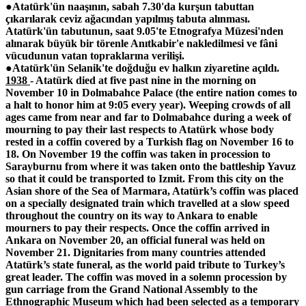
●
Atat
ü
rk'
ü
n n
aa
şı
n
ı
n, sabah 7.30'da kur
ş
un tabuttan
çı
kar
ı
la
rak ceviz a
ğ
ac
ı
ndan yap
ı
lm
ış
tabuta al
ı
nmas
ı
.
Atat
ü
rk'
ü
n tabutunun, saat 9.05'te Etnografya M
ü
zesi'nden
al
ı
narak b
ü
y
ü
k bir t
ö
renle An
ı
tkabir'e nakledilmesi ve f
â
ni
v
ü
cudunun vatan topraklar
ı
na verili
ş
i.
●
Atatürk'ün Selanik'te doğduğu ev halkın ziyaretine açıldı.
1938
- Atatürk died at five past nine in the morning on
November 10 in Dolmabahce Palace (the entire nation comes to
a halt to honor him at 9:05 every year). Weeping crowds of all
ages came from near and far to Dolmabahce during a week of
mourning to pay their last respects to Atatürk whose body
rested in a coffin covered by a Turkish flag on November 16 to
18. On November 19 the coffin was taken in procession to
Sarayburnu from where it was taken onto the battleship Yavuz
so that it could be transported to Izmit. From this city on the
Asian shore of the Sea of Marmara, Atatürk’s coffin was placed
on a specially designated train which travelled at a slow speed
throughout the country on its way to Ankara to enable
mourners to pay their respects. Once the coffin arrived in
Ankara on November 20, an official funeral was held on
November 21. Dignitaries from many countries attended
Atatürk’s state funeral, as the world paid tribute to Turkey’s
great leader. The coffin was moved in a solemn procession by
gun carriage from the Grand National Assembly to the
Ethnographic Museum which had been selected as a temporary