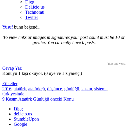
Digg
Del.icio.us
Technorati
Twitter
Yusuf
bunu beğendi.
To view links or images in signatures your post count must be 10 or
greater. You currently have 0 posts.
Years and years.
Cevap Yaz
Konuyu 1 kişi okuyor.
(0 üye ve 1 ziyaretçi)
Etiketler
2016
,
atatürk
,
atatürkçü
,
düşünce
,
günlüğü
,
kasım
,
sistemi
,
türkiyesinde
9 Kasım Atatürk Günlüğü
önceki Konu
Digg
del.icio.us
StumbleUpon
Google