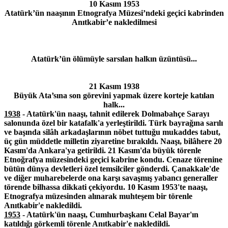
10 Kasım 1953
Atatürk’ün naaşının Etnografya Müzesi’ndeki geçici kabrinden
Anıtkabir’e nakledilmesi
Atatürk’ün ölümüyle sarsılan halkın üzüntüsü...
21 Kasım 1938
Büyük Ata’sına son görevini yapmak üzere korteje katılan
halk...
1938
- Atatürk'ün naaşı, tahnit edilerek Dolmabahçe Sarayı
salonunda özel bir katafalk'a yerleştirildi. Türk bayrağına sarılı
ve başında silâh arkadaşlarının nöbet tuttuğu mukaddes tabut,
üç gün müddetle milletin ziyaretine bırakıldı. Naaşı, bilâhere 20
Kasım'da Ankara'ya getirildi. 21 Kasım'da büyük törenle
Etnoğrafya müzesindeki geçici kabrine kondu. Cenaze törenine
bütün dünya devletleri özel temsilciler gönderdi. Çanakkale'de
ve diğer muharebelerde ona karşı savaşmış yabancı generaller
törende bilhassa dikkati çekiyordu. 10 Kasım 1953'te naaşı,
Etnografya müzesinden alınarak muhteşem bir törenle
Anıtkabir'e nakledildi.
1953
- Atatürk'ün naaşı, Cumhurbaşkanı Celal Bayar'ın
katıldığı görkemli törenle Anıtkabir'e nakledildi.