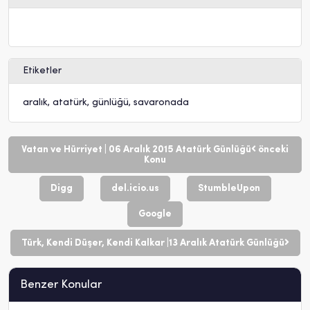
Etiketler
aralık
,
atatürk
,
günlüğü
,
savaronada
Vatan ve Hürriyet | 06 Aralık 2015 Atatürk Günlüğü
önceki
Konu
Digg
del.icio.us
StumbleUpon
Google
Türk, Kendi Düşer, Kendi Kalkar |13 Aralık Atatürk Günlüğü
Benzer Konular