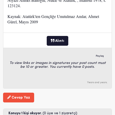
Niyazi Ahmet Banoğlu, Nükte ve Atatürk, , İstanbul 1978, s.
123124.
Kaynak: Atatürk'ten Gençliğe Unutulmaz Anılar, Ahmet
Gürel, Mayıs 2009
Alıntı
Paylaş
To view links or images in signatures your post count must
be 10 or greater. You currently have 0 posts.
Years and years.
Cevap Yaz
Konuyu 1 kişi okuyor.
(0 üye ve 1 ziyaretçi)