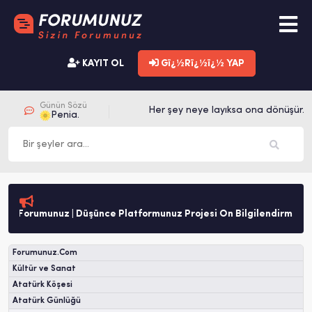
KAYIT OL
Gï¿½Rï¿½ï¿½ YAP
Günün Sözü
Her şey neye layıksa ona dönüşür. 
Penia.
Forumunuz | Düşünce Platformunuz Projesi Ön Bilgilendirme
Forumunuz.Com
Kültür ve Sanat
Atatürk Köşesi
Atatürk Günlüğü