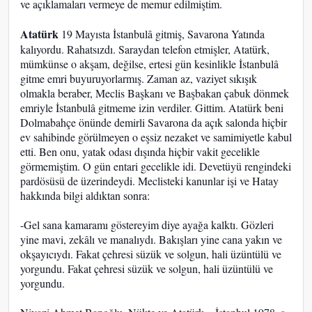
ve açıklamaları vermeye de memur edilmiştim.
Atatürk
19 Mayısta İstanbulâ gitmiş, Savarona Yatında
kalıyordu. Rahatsızdı. Saraydan telefon etmişler, Atatürk,
mümkünse o akşam, değilse, ertesi gün kesinlikle İstanbulâ
gitme emri buyuruyorlarmış. Zaman az, vaziyet sıkışık
olmakla beraber, Meclis Başkanı ve Başbakan çabuk dönmek
emriyle İstanbulâ gitmeme izin verdiler. Gittim. Atatürk beni
Dolmabahçe önünde demirli Savarona da açık salonda hiçbir
ev sahibinde görülmeyen o eşsiz nezaket ve samimiyetle kabul
etti. Ben onu, yatak odası dışında hiçbir vakit gecelikle
görmemiştim. O gün entari gecelikle idi. Devetüyü rengindeki
pardösüsü de üzerindeydi. Meclisteki kanunlar işi ve Hatay
hakkında bilgi aldıktan sonra:
-Gel sana kamaramı göstereyim diye ayağa kalktı. Gözleri
yine mavi, zekâlı ve manalıydı. Bakışları yine cana yakın ve
okşayıcıydı. Fakat çehresi süzük ve solgun, hali üzüntülü ve
yorgundu. Fakat çehresi süzük ve solgun, hali üzüntülü ve
yorgundu.