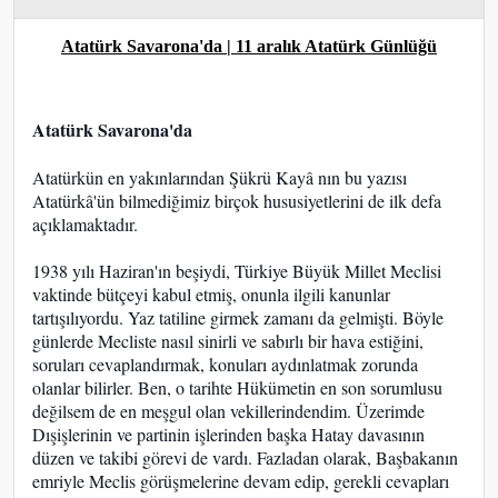
Atatürk Savarona'da | 11 aralık Atatürk Günlüğü
Atatürk Savarona'da
Atatürkün en yakınlarından Şükrü Kayâ nın bu yazısı
Atatürkâ'ün bilmediğimiz birçok hususiyetlerini de ilk defa
açıklamaktadır.
1938 yılı Haziran'ın beşiydi, Türkiye Büyük Millet Meclisi
vaktinde bütçeyi kabul etmiş, onunla ilgili kanunlar
tartışılıyordu. Yaz tatiline girmek zamanı da gelmişti. Böyle
günlerde Mecliste nasıl sinirli ve sabırlı bir hava estiğini,
soruları cev
aplandırmak, konuları aydınlatmak zorunda
olanlar bilirler. Ben, o tarihte Hükümetin en son sorumlusu
değilsem de en meşgul olan vekillerindendim. Üzerimde
Dışişlerinin ve partinin işlerinden başka Hatay davasının
düzen ve takibi görevi de vardı. Fazladan olarak, Başbakanın
emriyle Meclis görüşmelerine devam edip, gerekli cevapları