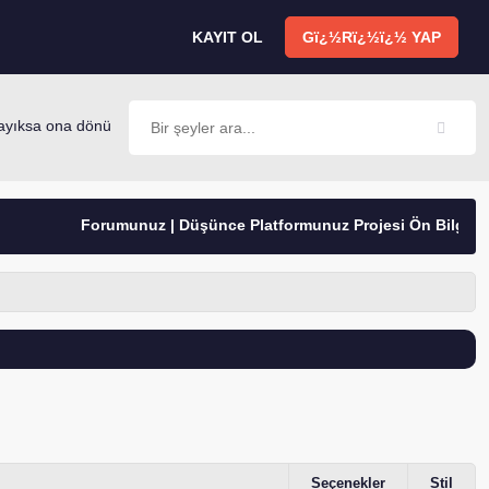
KAYIT OL
Gï¿½Rï¿½ï¿½ YAP
ıksa ona dönüşür. -Mevlana
Forumunuz | Düşünce Platformunuz Projesi Ön Bilgilendirm
Seçenekler
Stil