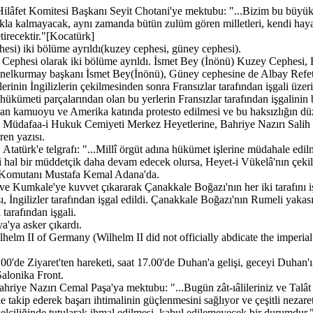
Hilâfet Komitesi Başkanı Seyit Chotani'ye mektubu: "...Bizim bu büyü
a kalmayacak, aynı zamanda bütün zulüm gören milletleri, kendi hayat v
tirecektir."[Kocatürk]
esi) iki bölüme ayrıldı(kuzey cephesi, güney cephesi).
ephesi olarak iki bölüme ayrıldı. İsmet Bey (İnönü) Kuzey Cephesi, R
nelkurmay başkanı İsmet Bey(İnönü), Güney cephesine de Albay Refet 
erinin İngilizlerin çekilmesinden sonra Fransızlar tarafından işgali ü
rk hükümeti parçalarından olan bu yerlerin Fransızlar tarafından işgal
an kamuoyu ve Amerika katında protesto edilmesi ve bu haksızlığın düzel
 Müdafaa-i Hukuk Cemiyeti Merkez Heyetlerine, Bahriye Nazırı Salih 
ren yazısı.
Atatürk'e telgrafı: "...Millî örgüt adına hükümet işlerine müdahale edi
diki hal bir müddetçik daha devam edecek olursa, Heyet-i Vükelâ'nın çek
p Komutanı Mustafa Kemal Adana'da.
 ve Kumkale'ye kuvvet çıkararak Çanakkale Boğazı'nın her iki tarafını iş
, İngilizler tarafından işgal edildi. Çanakkale Boğazı'nın Rumeli yakası
 tarafından işgali.
a'ya asker çıkardı.
helm II of Germany (Wilhelm II did not officially abdicate the imperial
.00'de Ziyaret'ten hareketi, saat 17.00'de Duhan'a gelişi, geceyi Duhan
Salonika Front.
hriye Nazırı Cemal Paşa'ya mektubu: "...Bugün zât-ıâlileriniz ve Talât 
tle takip ederek başarı ihtimalinin güçlenmesini sağlıyor ve çeşitli neza
lçiliğinde tutularak ihmal edilmesi, kabul edilemeyecek bir durumdur.