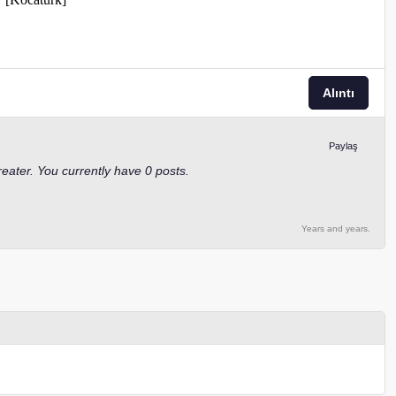
Alıntı
Paylaş
reater. You currently have 0 posts.
Years and years.