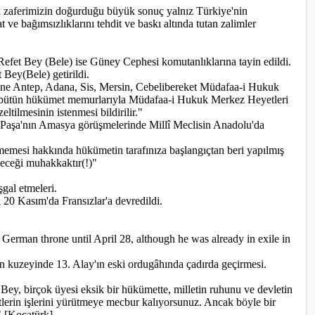
k zaferimizin doğurduğu büyük sonuç yalnız Türkiye'nin
e bağımsızlıklarını tehdit ve baskı altında tutan zalimler
efet Bey (Bele) ise Güney Cephesi komutanlıklarına tayin edildi.
Bey(Bele) getirildi.
zerine Antep, Adana, Sis, Mersin, Cebelibereket Müdafaa-i Hukuk
inin bütün hükümet memurlarıyla Müdafaa-i Hukuk Merkez Heyetleri
tilmesinin istenmesi bildirilir."
Paşa'nın Amasya görüşmelerinde Millî Meclisin Anadolu'da
lmemesi hakkında hükümetin tarafınıza başlangıçtan beri yapılmış
ileceği muhakkaktır(!)"
gal etmeleri.
 20 Kasım'da Fransızlar'a devredildi.
 German throne until April 28, although he was already in exile in
'ın kuzeyinde 13. Alay'ın eski ordugâhında çadırda geçirmesi.
Bey, birçok üyesi eksik bir hükümette, milletin ruhunu ve devletin
retlerin işlerini yürütmeye mecbur kalıyorsunuz. Ancak böyle bir
" [Kocatürk]