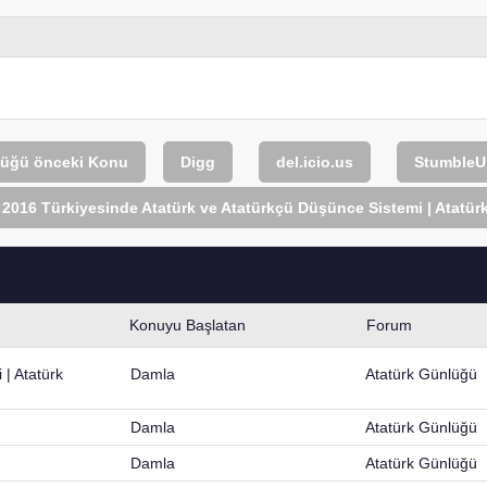
lüğü
önceki Konu
Digg
del.icio.us
Stumble
2016 Türkiyesinde Atatürk ve Atatürkçü Düşünce Sistemi | Atatür
Konuyu Başlatan
Forum
| Atatürk
Damla
Atatürk Günlüğü
Damla
Atatürk Günlüğü
Damla
Atatürk Günlüğü