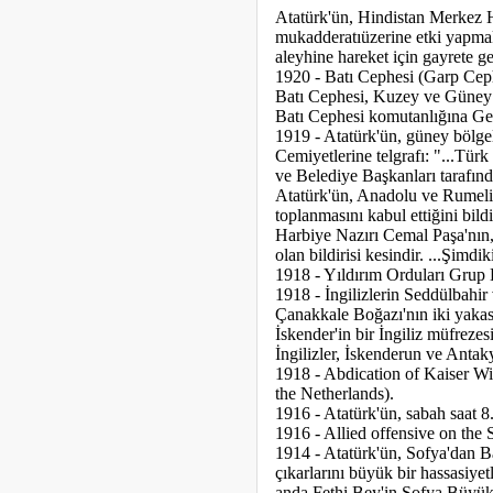
Atatürk'ün, Hindistan Merkez 
mukadderatıüzerine etki yapmakl
aleyhine hareket için gayrete ge
1920 - Batı Cephesi (Garp Ceph
Batı Cephesi, Kuzey ve Güney C
Batı Cephesi komutanlığına Ge
1919 - Atatürk'ün, güney bölgel
Cemiyetlerine telgrafı: "...Tü
ve Belediye Başkanları tarafınd
Atatürk'ün, Anadolu ve Rumeli
toplanmasını kabul ettiğini bildi
Harbiye Nazırı Cemal Paşa'nın, 
olan bildirisi kesindir. ...Şim
1918 - Yıldırım Orduları Gru
1918 - İngilizlerin Seddülbahir
Çanakkale Boğazı'nın iki yakası
İskender'in bir İngiliz müfrezesi
İngilizler, İskenderun ve Antaky
1918 - Abdication of Kaiser Wil
the Netherlands).
1916 - Atatürk'ün, sabah saat 8
1916 - Allied offensive on the 
1914 - Atatürk'ün, Sofya'dan Ba
çıkarlarını büyük bir hassasiye
anda Fethi Bey'in Sofya Büyüke