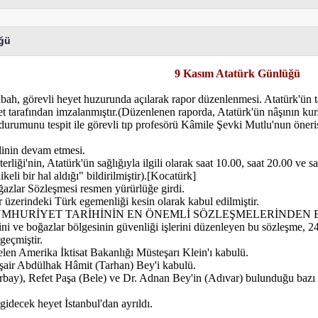
üğü
9 Kasım Atatürk Günlüğü
abah, görevli heyet huzurunda açılarak rapor düzenlenmesi. Atatürk'ün 
t tarafından imzalanmıştır.(Düzenlenen raporda, Atatürk'ün nâşının kur
t durumunu tespit ile görevli tıp profesörü Kâmile Şevki Mutlu'nun öne
linin devam etmesi.
iği'nin, Atatürk'ün sağlığıyla ilgili olarak saat 10.00, saat 20.00 ve s
li bir hal aldığı" bildirilmiştir).[Kocatürk]
azlar Sözleşmesi resmen yürürlüğe girdi.
 üzerindeki Türk egemenliği kesin olarak kabul edilmiştir.
MHURİYET TARİHİNİN EN ÖNEMLİ SÖZLEŞMELERİNDEN B
ini ve boğazlar bölgesinin güvenliği işlerini düzenleyen bu sözleşme, 
geçmiştir.
len Amerika İktisat Bakanlığı Müsteşarı Klein'ı kabulü.
şair Abdülhak Hâmit (Tarhan) Bey'i kabulü.
bay), Refet Paşa (Bele) ve Dr. Adnan Bey'in (Adıvar) bulunduğu bazı me
idecek heyet İstanbul'dan ayrıldı.