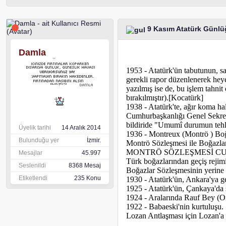
9 Kasım Atatürk Günl
Damla
1953 - Atatürk'ün tabutunun, s
gerekli rapor düzenlenerek heye
yazılmış ise de, bu işlem tahni
bırakılmıştır).[Kocatürk]
1938 - Atatürk'te, ağır koma ha
Cumhurbaşkanlığı Genel Sekreterl
bildiride "Umumî durumun tehlike
Üyelik tarihi
14 Aralık 2014
1936 - Montreux (Montrö ) Boğ
Bulunduğu yer
İzmir.
Montrö Sözleşmesi ile Boğazlar
MONTRÖ SÖZLEŞMESİ CU
Mesajlar
45.997
Türk boğazlarından geçiş rejim
Seslenildi
8368 Mesaj
Boğazlar Sözleşmesinin yerine 
Etiketlendi
235 Konu
1930 - Atatürk'ün, Ankara'ya ge
1925 - Atatürk'ün, Çankaya'da 
1924 - Aralarında Rauf Bey (Or
1922 - Babaeski'nin kurtuluşu.
Lozan Antlaşması için Lozan'a g