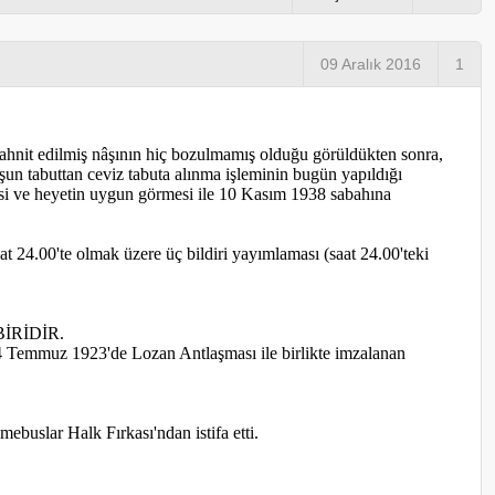
09 Aralık 2016
1
tahnit edilmiş nâşının hiç bozulmamış olduğu görüldükten sonra,
şun tabuttan ceviz tabuta alınma işleminin bugün yapıldığı
risi ve heyetin uygun görmesi ile 10 Kasım 1938 sabahına
aat 24.00'te olmak üzere üç bildiri yayımlaması (saat 24.00'teki
İRİDİR.
24 Temmuz 1923'de Lozan Antlaşması ile birlikte imzalanan
buslar Halk Fırkası'ndan istifa etti.