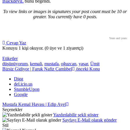
BlackdeviL
bunu beğendi.
To view links or images in signatures your post count must be 10 or
greater. You currently have 0 posts.
Years and years.
Cevap Yaz
Konuyu 1 kişi okuyor.
(0 üye ve 1 ziyaretçi)
Etiketler
düşünüyorum
,
kemali
,
mustafa
,
oğuzcan
,
yaşar
,
Ümit
Bizsiz Gidiyor | Faruk Nafiz Çamlıbel
önceki Konu
Digg
del.icio.us
StumbleUpon
Google
Mustafa Kemal Havası | Edip Ayel
Seçenekler
Yazdırılabilir şekli göster
Sayfayı E-Mail olarak gönder
Stil