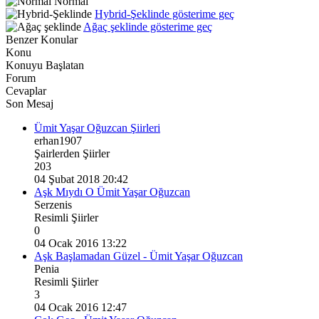
Normal
Hybrid-Şeklinde gösterime geç
Ağaç şeklinde gösterime geç
Benzer Konular
Konu
Konuyu Başlatan
Forum
Cevaplar
Son Mesaj
Ümit Yaşar Oğuzcan Şiirleri
erhan1907
Şairlerden Şiirler
203
04 Şubat 2018 20:42
Aşk Mıydı O Ümit Yaşar Oğuzcan
Serzenis
Resimli Şiirler
0
04 Ocak 2016 13:22
Aşk Başlamadan Güzel - Ümit Yaşar Oğuzcan
Penia
Resimli Şiirler
3
04 Ocak 2016 12:47