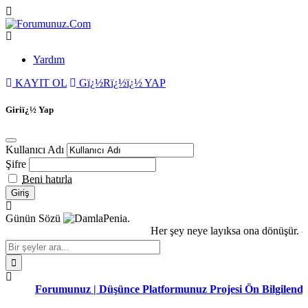
Yardım
KAYIT OL
Gï¿½Rï¿½ï¿½ YAP
Giriï¿½ Yap
Kullanıcı Adı
Şifre
Beni hatırla
Günün Sözü
Penia.
Her şey neye layıksa ona dönüşür. -
Forumunuz | Düşünce Platformunuz Projesi Ön Bilgilendirm