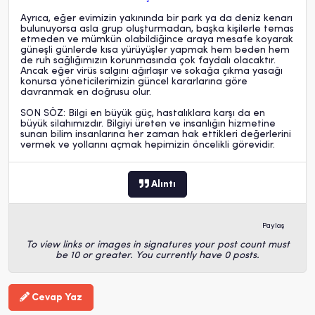
Ayrıca, eğer evimizin yakınında bir park ya da deniz kenarı
bulunuyorsa asla grup oluşturmadan, başka kişilerle temas
etmeden ve mümkün olabildiğince araya mesafe koyarak
güneşli günlerde kısa yürüyüşler yapmak hem beden hem
de ruh sağlığımızın korunmasında çok faydalı olacaktır.
Ancak eğer virüs salgını ağırlaşır ve sokağa çıkma yasağı
konursa yöneticilerimizin güncel kararlarına göre
davranmak en doğrusu olur.
SON SÖZ: Bilgi en büyük güç, hastalıklara karşı da en
büyük silahımızdır. Bilgiyi üreten ve insanlığın hizmetine
sunan bilim insanlarına her zaman hak ettikleri değerlerini
vermek ve yollarını açmak hepimizin öncelikli görevidir.
Alıntı
Paylaş
To view links or images in signatures your post count must
be 10 or greater. You currently have 0 posts.
Cevap Yaz