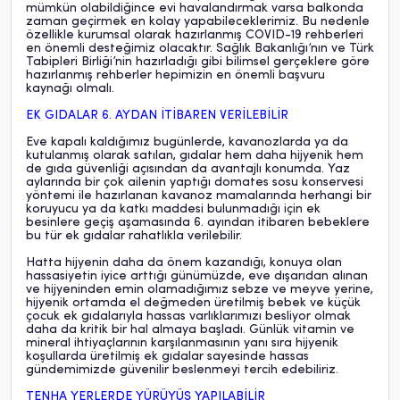
mümkün olabildiğince evi havalandırmak varsa balkonda
zaman geçirmek en kolay yapabileceklerimiz. Bu nedenle
özellikle kurumsal olarak hazırlanmış COVID-19 rehberleri
en önemli desteğimiz olacaktır. Sağlık Bakanlığı’nın ve Türk
Tabipleri Birliği’nin hazırladığı gibi bilimsel gerçeklere göre
hazırlanmış rehberler hepimizin en önemli başvuru
kaynağı olmalı.
EK GIDALAR 6. AYDAN İTİBAREN VERİLEBİLİR
Eve kapalı kaldığımız bugünlerde, kavanozlarda ya da
kutulanmış olarak satılan, gıdalar hem daha hijyenik hem
de gıda güvenliği açısından da avantajlı konumda. Yaz
aylarında bir çok ailenin yaptığı domates sosu konservesi
yöntemi ile hazırlanan kavanoz mamalarında herhangi bir
koruyucu ya da katkı maddesi bulunmadığı için ek
besinlere geçiş aşamasında 6. ayından itibaren bebeklere
bu tür ek gıdalar rahatlıkla verilebilir.
Hatta hijyenin daha da önem kazandığı, konuya olan
hassasiyetin iyice arttığı günümüzde, eve dışarıdan alınan
ve hijyeninden emin olamadığımız sebze ve meyve yerine,
hijyenik ortamda el değmeden üretilmiş bebek ve küçük
çocuk ek gıdalarıyla hassas varlıklarımızı besliyor olmak
daha da kritik bir hal almaya başladı. Günlük vitamin ve
mineral ihtiyaçlarının karşılanmasının yanı sıra hijyenik
koşullarda üretilmiş ek gıdalar sayesinde hassas
gündemimizde güvenilir beslenmeyi tercih edebiliriz.
TENHA YERLERDE YÜRÜYÜŞ YAPILABİLİR