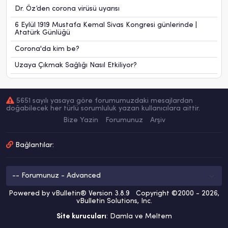
Dr. Öz’den corona virüsü uyarısı
6 Eylül 1919 Mustafa Kemal Sivas Kongresi günlerinde |
Atatürk Günlüğü
Corona'da kim be?
Uzaya Çıkmak Sağlığı Nasıl Etkiliyor?
5651 sayılı yasaya göre forumumuzdaki mesajlardan
doğabilecek her türlü sorumluluk yazan kullanıcılara aittir.
Bize Yazin
Forumunuz
Arşiv
Bağlantılar:
Powered by vBulletin® Version 3.8.9 Copyright ©2000 - 2026,
vBulletin Solutions, Inc.
Site kurucuları
: Damla ve Meltem