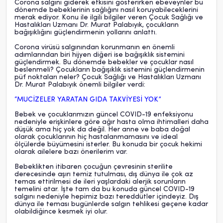
Corona salgını giderek etkisini gösterirken ebeveynler bu
dönemde bebeklerinin sağlığını nasıl koruyabileceklerini
merak ediyor. Konu ile ilgili bilgiler veren Çocuk Sağlığı ve
Hastalıkları Uzmanı Dr. Murat Palabıyık, çocukların
bağışıklığını güçlendirmenin yollarını anlattı.
Corona virüsü salgınından korunmanın en önemli
adımlarından biri hijyen diğeri ise bağışıklık sistemini
güçlendirmek. Bu dönemde bebekler ve çocuklar nasıl
beslenmeli? Çocukların bağışıklık sistemini güçlendirmenin
püf noktaları neler? Çocuk Sağlığı ve Hastalıkları Uzmanı
Dr. Murat Palabıyık önemli bilgiler verdi:
“MUCİZELER YARATAN GIDA TAKVİYESİ YOK”
Bebek ve çocuklarımızın güncel COVID-19 enfeksiyonu
nedeniyle erişkinlere göre ağır hasta olma ihtimalleri daha
düşük ama hiç yok da değil. Her anne ve baba doğal
olarak çocuklarının hiç hastalanmamasını ve ideal
ölçülerde büyümesini isterler. Bu konuda bir çocuk hekimi
olarak ailelere bazı önerilerim var.
Bebeklikten itibaren çocuğun çevresinin sterilite
derecesinde aşırı temiz tutulması, dış dünya ile çok az
temas ettirilmesi de ileri yaşlardaki alerjik sorunların
temelini atar. İşte tam da bu konuda güncel COVID-19
salgını nedeniyle hepimiz bazı tereddütler içindeyiz. Dış
dünya ile teması bugünlerde salgın tehlikesi geçene kadar
olabildiğince kesmek iyi olur.