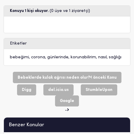
Konuyu 1 kişi okuyor.
(0 üye ve 1 ziyaretçi)
Etiketler
bebeğimi
,
corona
,
günlerinde
,
korunabilirim
,
nasıl
,
sağlığı
Bebeklerde kulak ağrısı neden olur?
önceki Konu
Digg
del.icio.us
StumbleUpon
Google
-
Benzer Konular