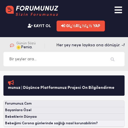
KAYIT OL
Gï¿½Rï¿½ï¿½ YAP
Günün Sözü
Her şey neye layıksa ona dönüşür. -Me
Penia.
rumunuz | Düşünce Platformunuz Projesi Ön Bilgilendirme
Forumunuz.Com
Bayanlara Özel
Bebeklerin Dünyası
Bebeğimi Corona günlerinde sağlığı nasıl korunabilirim?