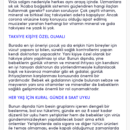
Virüs salgını nedeniyle herkes aynı arayış içinde. Uzmanlara
sık sık ‘Acaba bağışıklık sistemini güçlendiren hangi ilaçları
kullanmak gerekir? soruları soruluyor. Çok çeşitli vitamin,
mineral ve bitkisel ilaç takviyeleri adeta kapışılıyor. Ancak
corona virüsüne karşı koruyucu olduğu ispat edilmiş
mucizeler yaratan herhangi bir vitamin mineral ve gıda
takviyesi ne yazık ki yok.
TAKVİYE KİŞİYE ÖZEL OLMALI
Burada en iyi öneriyi çocuk ya da erişkin tüm bireyler için
vücut yapısını iyi bilen, sürekli sağlık kontrollerini yapan
kendi doktorları yapacaktır. Yani kişiye özel olarak bir
takviye planı yapılması iyi olur. Bunun dışında, yine
bebeklerin günlük vitamin ve mineral ihtiyacı için kendisini
en iyi tanıyan doktorun da yönlendirmesiyle kullanılacak
kaşık ve kavanoz mamalar gibi ek gıdalar, günlük
ihtiyaçlarının karşılanması konusunda önemli bir
yardımcıdır. Bebek ek gıdalarının içinde bulunan sebze ve
meyvenin yanı sıra vitaminler ve mineraller de bebeklerin
sağlıklı gelişiminde önemli bir rol oynamaktadır.
HER YAŞ İÇİN KURAL: GÜNDE 8 SAAT UYKU
Bunun dışında tüm besin gruplarını içeren dengeli bir
beslenme, bol sıvı tüketimi, günde en az 8 saat kadar
düzenli bir uyku hem yetişkinler hem de bebekler için virüs
gündemimizdeyken yapılabilecek basit ama etkili
önlemler. Yetişkinlerde asla sigara ve diğer tütün ürünleri
ile temas olmaması, evde kapalı olduğumuz zamanlarda