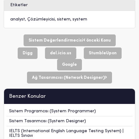
Etiketler
analyst
,
Çözümleyicisi
,
sistem
,
system
Sistem Değerlendirmecisi
önceki Konu
Digg
del.icio.us
StumbleUpon
Google
Ağ Tasarımcısı (Network Designer)
Benzer Konular
Sistem Programcısı (System Programmer)
Sistem Tasarımcısı (System Designer)
IELTS (International English Language Testing System) |
IELTS Sınavı