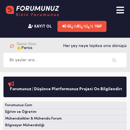
KAYIT OL
Gï¿½Rï¿½ï¿½ YAP
Günün Sözü
Her şey neye layıksa ona dönüşür.
Penia.
Forumunuz | Düşünce Platformunuz Projesi Ön Bilgilendirme
Forumunuz.Com
Eğitim ve Öğretim
Mühendislikler & Mühendis Forum
Bilgisayar Mühendisliği