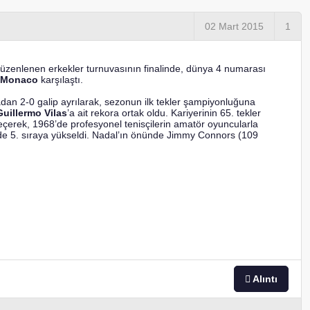
02 Mart 2015
1
düzenlenen erkekler turnuvasının finalinde, dünya 4 numarası
 Monaco
karşılaştı.
adan 2-0 galip ayrılarak, sezonun ilk tekler şampiyonluğuna
Guillermo Vilas
’a ait rekora ortak oldu. Kariyerinin 65. tekler
eçerek, 1968’de profesyonel tenisçilerin amatör oyuncularla
sinde 5. sıraya yükseldi. Nadal’ın önünde Jimmy Connors (109
Alıntı