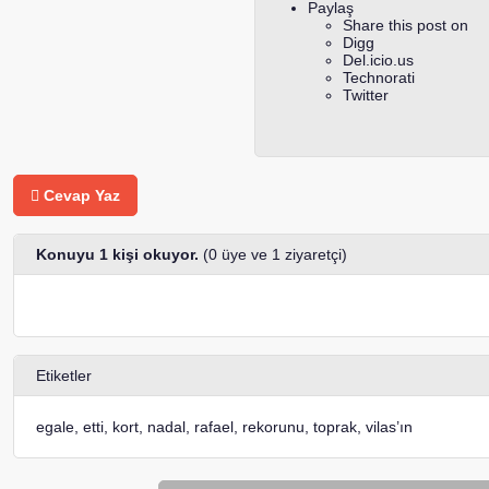
Paylaş
Share this post on
Digg
Del.icio.us
Technorati
Twitter
Cevap Yaz
Konuyu 1 kişi okuyor.
(0 üye ve 1 ziyaretçi)
Etiketler
egale
,
etti
,
kort
,
nadal
,
rafael
,
rekorunu
,
toprak
,
vilas’ın