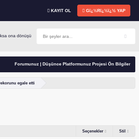
KAYIT OL
Gï¿½Rï¿½ï¿½ YAP
sa ona dönüşür. -Mevlana
Forumunuz | Düşünce Platformunuz Projesi Ön Bilgilendirme
rekorunu egale etti
Seçenekler
Stil