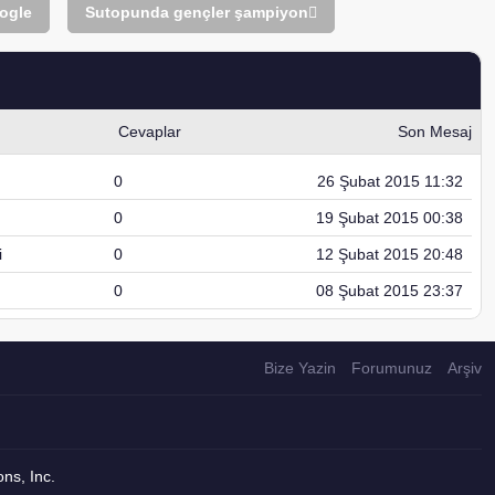
ogle
Sutopunda gençler şampiyon
Cevaplar
Son Mesaj
0
26 Şubat 2015 11:32
0
19 Şubat 2015 00:38
i
0
12 Şubat 2015 20:48
0
08 Şubat 2015 23:37
Bize Yazin
Forumunuz
Arşiv
ns, Inc.