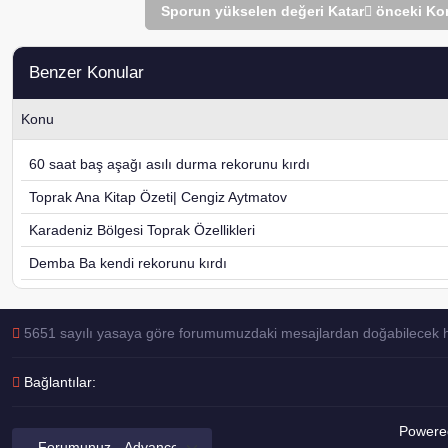
Sporun yükselen değeri Katar
önceki Ko
Benzer Konular
Konu
60 saat baş aşağı asılı durma rekorunu kırdı
Toprak Ana Kitap Özeti| Cengiz Aytmatov
Karadeniz Bölgesi Toprak Özellikleri
Demba Ba kendi rekorunu kırdı
5651 sayılı yasaya göre forumumuzdaki mesajlardan doğabilecek her 
Bağlantılar:
Powered