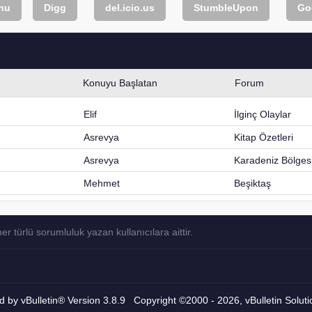
nu
Digg
del.icio.us
StumbleUpon
Go
Konuyu Başlatan
Forum
Elif
İlginç Olaylar
Asrevya
Kitap Özetleri
Asrevya
Karadeniz Bölges
Mehmet
Beşiktaş
türlü sorumluluk yazan kullanıcılara aittir.
 by vBulletin® Version 3.8.9 Copyright ©2000 - 2026, vBulletin Solutio