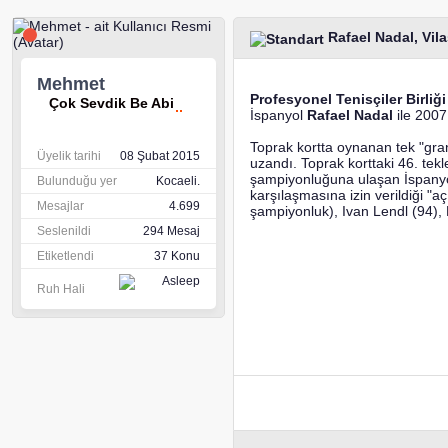
Rafael Nadal, Vila
Mehmet
Profesyonel Tenisçiler Birli
Çok Sevdik Be Abi
İspanyol
Rafael Nadal
ile 2007
Toprak kortta oynanan tek "gran
Üyelik tarihi
08 Şubat 2015
uzandı. Toprak korttaki 46. tekl
şampiyonluğuna ulaşan İspanyol
Bulunduğu yer
Kocaeli.
karşılaşmasına izin verildiği "
Mesajlar
4.699
şampiyonluk), Ivan Lendl (94)
Seslenildi
294 Mesaj
Etiketlendi
37 Konu
Ruh Hali