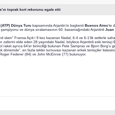
s’ın toprak kort rekorunu egale etti
ği (ATP) Dünya Turu
kapsamında Arjantin’in başkenti
Buenos Aires
’te 
 şampiyonu ve dünya sıralamasının 60. basamağındaki Arjantinli
Juan
d slam" Fransa Açık’ı 9 kez kazanan Nadal, 6-4 ve 6-1’lik setlerle sah
er zaferini elde eden 28 yaşındaki Nadal, böylece Arjantinli eski tenisçi
 raket ayrıca 64’er birinciliği bulunan Pete Sampras ve Bjorn Borg’u g
açık dönemde", en fazla tekler turnuvası kazanan erkek tenisçiler liste
, Roger Federer (84) ve John McEnroe (77) bulunuyor.