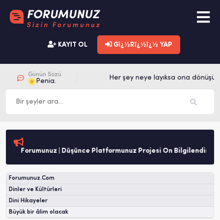
KAYIT OL
Gï¿½Rï¿½ï¿½ YAP
Günün Sözü
Her şey neye layıksa ona dönüşür.
Penia.
Forumunuz | Düşünce Platformunuz Projesi Ön Bilgilendirme
Forumunuz.Com
Dinler ve Kültürleri
Dini Hikayeler
Büyük bir âlim olacak