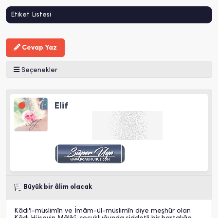
Etiket Listesi
Cevap Yaz
Seçenekler
Elif
Büyük bir âlim olacak
Kâdı'l-müslimîn ve İmâm-ül-müslimîn diye meşhûr olan