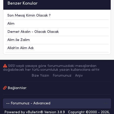
Benzer Konular
Son Mesaj Kimin Olacak ?
Alim
Demet Akalın - Olacak Olacak
Alim ile Zalim
Allah'ın Alim Adı
5651 sayılı yasaya göre forumumuzdaki mesajlardan
doğabilecek her türlü sorumluluk yazan kullanıcılara aittir.
Bize Yazin
Forumunuz
Arşiv
Bağlantılar:
Powered by vBulletin® Version 3.8.9 Copyright ©2000 - 2026,