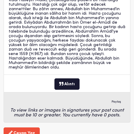
Kâdı Hüseyin Mâlikî, çocukluğunda şiddetli bir hastalığa
tutulmuştu. Hastalığı çok ağır olup, vefât edecek
zannettiler. Bu zâtın annesi, Abdullah bin Muhammed'in
büyüklüğüne inanan sâliha bir hanım idi. Hasta çocuğunu
alarak, duâ isteği ile Abdullah bin Muhammed'in yanına
getirdi. Evliyâdan Abdurrahmân bin Ömer el-Amûdî de
orada bulunuyordu. Bir kadının hasta çocuğunu getirip duâ
talebinde bulunduğu arzedilince, Abdürrahîm Amûdî'ye
çocuğu dışarıdan alıp getirmesini söyledi. Sonra, bu
çocuğun yaşıyacağını, herkese faydası dokunacak çok
yüksek bir âlim olacağını müjdeledi. Çocuk getirildiği
zaman duâ ve teveccüh edip geri gönderdi. Bu sırada
sene 1559 (H.967) idi. Bundan sonra çocuk iyileşti.
Hastalığından eser kalmadı. Büyüdüğünde, Abdullah bin
Muhammed'in bildirdiği şekilde zamânının büyük ve
meşhûr âlimlerinden oldu.
Alıntı
Paylaş
To view links or images in signatures your post count
must be 10 or greater. You currently have 0 posts.
Cevap Yaz