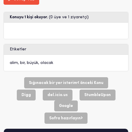
Konuyu 1 kişi okuyor.
(0 üye ve 1 ziyaretçi)
Etiketler
alim
,
bir
,
büyük
,
olacak
Sığınacak bir yer isterim
önceki Konu
Digg
del.icio.us
StumbleUpon
Google
Sofra hazırlayın