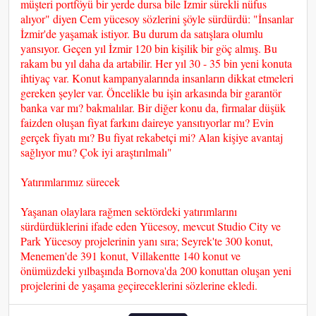
müşteri portföyü bir yerde dursa bile İzmir sürekli nüfus
alıyor" diyen Cem yücesoy sözlerini şöyle sürdürdü: "İnsanlar
İzmir'de yaşamak istiyor. Bu durum da satışlara olumlu
yansıyor. Geçen yıl İzmir 120 bin kişilik bir göç almış. Bu
rakam bu yıl daha da artabilir. Her yıl 30 - 35 bin yeni konuta
ihtiyaç var. Konut kampanyalarında insanların dikkat etmeleri
gereken şeyler var. Öncelikle bu işin arkasında bir garantör
banka var mı? bakmalılar. Bir diğer konu da, firmalar düşük
faizden oluşan fiyat farkını daireye yansıtıyorlar mı? Evin
gerçek fiyatı mı? Bu fiyat rekabetçi mi? Alan kişiye avantaj
sağlıyor mu? Çok iyi araştırılmalı"
Yatırımlarımız sürecek
Yaşanan olaylara rağmen sektördeki yatırımlarını
sürdürdüklerini ifade eden Yücesoy, mevcut Studio City ve
Park Yücesoy projelerinin yanı sıra; Seyrek'te 300 konut,
Menemen'de 391 konut, Villakentte 140 konut ve
önümüzdeki yılbaşında Bornova'da 200 konuttan oluşan yeni
projelerini de yaşama geçireceklerini sözlerine ekledi.