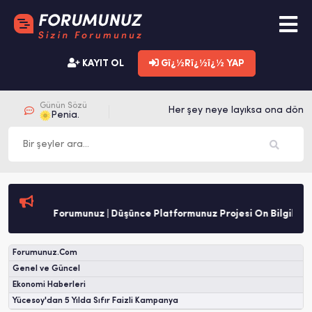
KAYIT OL
Gï¿½Rï¿½ï¿½ YAP
Günün Sözü
Her şey neye layıksa ona dönüş
Penia.
Forumunuz | Düşünce Platformunuz Projesi Ön Bilgilendi
Forumunuz.Com
Genel ve Güncel
Ekonomi Haberleri
Yücesoy'dan 5 Yılda Sıfır Faizli Kampanya