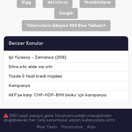
Digg
del.icio.us
StumbleUpon
Google
Tüketicilerin Şikayeti 900 Bine Yaklaştı
Benzer Konular
Işıl Yücesoy - Zamansız (2016)
Sıfıra sıfır, elde var sıfır
Yüzde 0 faizli kredi müjdesi
Kampanya
AKP’ye karşı ‘CHP-HDP-BHH bloku’ için kampanya
5651 sayılı yasaya göre forumumuzdaki mesajlardan
doğabilecek her türlü sorumluluk yazan kullanıcılara aittir.
Bize Yazin
Forumunuz
Arşiv