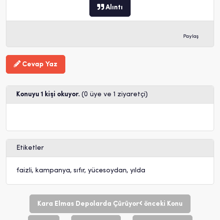
Alıntı
Paylaş
Cevap Yaz
Konuyu 1 kişi okuyor.
(0 üye ve 1 ziyaretçi)
Etiketler
faizli
,
kampanya
,
sıfır
,
yücesoydan
,
yılda
Kara Elmas Depolarda Çürüyor
önceki Konu