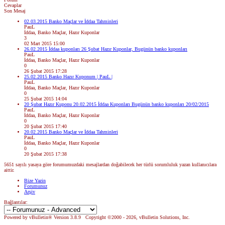
Cevaplar
Son Mesaj
02.03.2015 Banko Maçlar ve İddaa Tahminleri
PauL
İddaa, Banko Maçlar, Hazır Kuponlar
3
02 Mart 2015 15:00
26.02.2015 İddaa kuponları 26 Şubat Hazır Kuponlar, Bugünün banko kuponları
PauL
İddaa, Banko Maçlar, Hazır Kuponlar
0
26 Şubat 2015 17:28
25.02.2015 Banko Hazır Kuponum | PauL |
PauL
İddaa, Banko Maçlar, Hazır Kuponlar
0
25 Şubat 2015 14:04
20 Şubat Hazır Kuponu 20.02.2015 İddaa Kuponları Bugünün banko kuponları 20/02/2015
PauL
İddaa, Banko Maçlar, Hazır Kuponlar
0
20 Şubat 2015 17:40
20.02.2015 Banko Maçlar ve İddaa Tahminleri
PauL
İddaa, Banko Maçlar, Hazır Kuponlar
0
20 Şubat 2015 17:38
5651 sayılı yasaya göre forumumuzdaki mesajlardan doğabilecek her türlü sorumluluk yazan kullanıcılara
aittir.
Bize Yazin
Forumunuz
Arşiv
Bağlantılar:
Powered by vBulletin® Version 3.8.9 Copyright ©2000 - 2026, vBulletin Solutions, Inc.