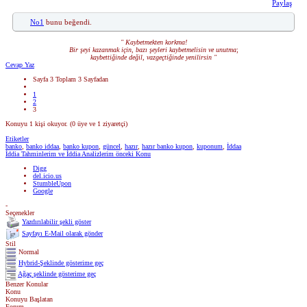
Paylaş
No1
bunu beğendi.
" Kaybetmekten korkma!
Bir şeyi kazanmak için, bazı şeyleri kaybetmelisin ve unutma
;
kaybettiğinde değil, vazgeçtiğinde yenilirsin "
Cevap Yaz
Sayfa 3 Toplam 3 Sayfadan
1
2
3
Konuyu 1 kişi okuyor.
(0 üye ve 1 ziyaretçi)
Etiketler
banko
,
banko iddaa
,
banko kupon
,
güncel
,
hazır
,
hazır banko kupon
,
kuponum
,
İddaa
İddia Tahminlerim ve İddia Analizlerim
önceki Konu
Digg
del.icio.us
StumbleUpon
Google
-
Seçenekler
Yazdırılabilir şekli göster
Sayfayı E-Mail olarak gönder
Stil
Normal
Hybrid-Şeklinde gösterime geç
Ağaç şeklinde gösterime geç
Benzer Konular
Konu
Konuyu Başlatan
Forum