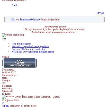
Alıntı
Paylaş
No1
ve
TennesseeWhiskey
bunu beğendiler.
" Kaybetmekten korkma!
Bir şeyi kazanmak için, bazı şeyleri kaybetmelisin ve unutma
;
kaybettiğinde değil, vazgeçtiğinde yenilirsin "
No1
Açık Profil bilgileri
No1 nickli üyeye özel mesaj gönderin
No1´nin Web Sitesini ziyaret edin
No1 nickli üyeye ait bütün mesajları arattır
NeoBir
Üyelik tarihi
14 Ocak 2017
Bulunduğu yer
adana
Mesajlar
322
Seslenildi
196 Mesaj
Etiketlendi
15 Konu
Cevap: İddaa Hazır Banko Kuponum - GünceL -
22 Ağustos 2019
25
@
PauL
ludogorest alt takımı beeee