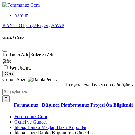
Yardım
KAYIT OL
Gï¿½Rï¿½ï¿½ YAP
Giriï¿½ Yap
Kullanıcı Adı
Şifre
Beni hatırla
Günün Sözü
Penia.
Her şey neye layıksa ona dönüşür. -M
Forumunuz | Düşünce Platformunuz Projesi Ön Bilgilendirme
Forumunuz.Com
Genel ve Güncel
İddaa, Banko Maçlar, Hazır Kuponlar
İddaa Hazır Banko Kuponum - GünceL -