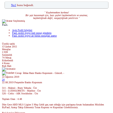
No1
bunu beğendi.
" Kaybetmekten korkma!
Bir şeyi kazanmak için, bazı şeyleri kaybetmelisin ve unutma
;
kaybettiğinde değil, vazgeçtiğinde yenilirsin "
PauL
Açık Profil bilgileri
PauL nickli üyeye özel mesaj gönderin
PauL nickli üyeye ait bütün mesajları arattır
Üyelik tarihi
13 Şubat 2015
Mesajlar
2.939
Seslenildi
74 Mesaj
Etiketlendi
4 Konu
Ruh Hali
Cevap: İddaa Hazır Banko Kuponum - GünceL -
22 Ağustos 2019
24
22.08.2019 Perşembe Banko Kuponum
511 - Malmö - Bney Yehuda : Üst
515 - LUDOGORETS - Maribor : Üst
526 - Celtic - AIK Stockholm : Üst
Toplam Oran : 4.48
Dün Gece ABD MLS Ligine 3 Maç Geldi geç saat olduğu için paylaşma fırsatı bulamadım Misliden
ByPauL Aratıp Takip Ederseniz Tutan Kuponu ve Kuponları Görebilirsiniz.
Bol Şanslar Diliyorum ..