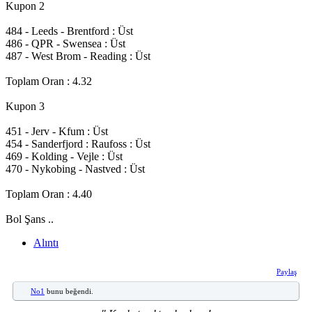
Kupon 2
484 - Leeds - Brentford : Üst
486 - QPR - Swensea : Üst
487 - West Brom - Reading : Üst
Toplam Oran : 4.32
Kupon 3
451 - Jerv - Kfum : Üst
454 - Sanderfjord : Raufoss : Üst
469 - Kolding - Vejle : Üst
470 - Nykobing - Nastved : Üst
Toplam Oran : 4.40
Bol Şans ..
Alıntı
Paylaş
No1
bunu beğendi.