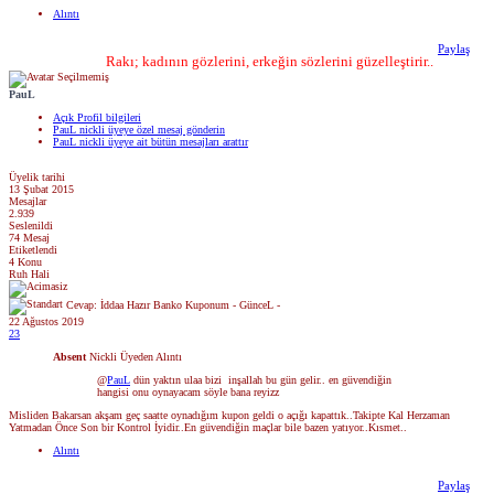
Alıntı
Paylaş
Rakı; kadının gözlerini, erkeğin sözlerini güzelleştirir..
PauL
Açık Profil bilgileri
PauL nickli üyeye özel mesaj gönderin
PauL nickli üyeye ait bütün mesajları arattır
Üyelik tarihi
13 Şubat 2015
Mesajlar
2.939
Seslenildi
74 Mesaj
Etiketlendi
4 Konu
Ruh Hali
Cevap: İddaa Hazır Banko Kuponum - GünceL -
22 Ağustos 2019
23
Absent
Nickli Üyeden Alıntı
@
PauL
dün yaktın ulaa bizi
inşallah bu gün gelir.. en güvendiğin
hangisi onu oynayacam söyle bana reyizz
Misliden Bakarsan akşam geç saatte oynadığım kupon geldi o açığı kapattık..Takipte Kal Herzaman
Yatmadan Önce Son bir Kontrol İyidir..En güvendiğin maçlar bile bazen yatıyor..Kısmet..
Alıntı
Paylaş