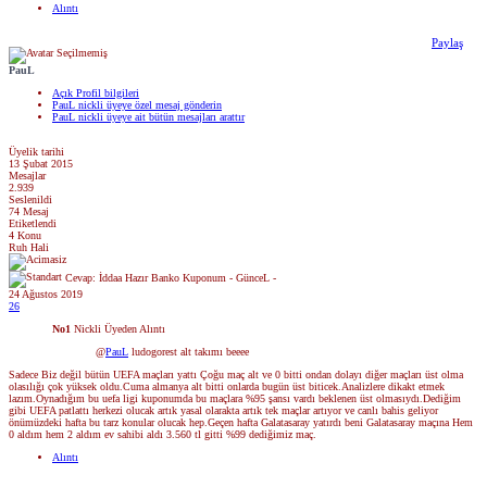
Alıntı
Paylaş
PauL
Açık Profil bilgileri
PauL nickli üyeye özel mesaj gönderin
PauL nickli üyeye ait bütün mesajları arattır
Üyelik tarihi
13 Şubat 2015
Mesajlar
2.939
Seslenildi
74 Mesaj
Etiketlendi
4 Konu
Ruh Hali
Cevap: İddaa Hazır Banko Kuponum - GünceL -
24 Ağustos 2019
26
No1
Nickli Üyeden Alıntı
@
PauL
ludogorest alt takımı beeee
Sadece Biz değil bütün UEFA maçları yattı Çoğu maç alt ve 0 bitti ondan dolayı diğer maçları üst olma
olasılığı çok yüksek oldu.Cuma almanya alt bitti onlarda bugün üst biticek.Analizlere dikakt etmek
lazım.Oynadığım bu uefa ligi kuponumda bu maçlara %95 şansı vardı beklenen üst olmasıydı.Dediğim
gibi UEFA patlattı herkezi olucak artık yasal olarakta artık tek maçlar artıyor ve canlı bahis geliyor
önümüzdeki hafta bu tarz konular olucak hep.Geçen hafta Galatasaray yatırdı beni Galatasaray maçına Hem
0 aldım hem 2 aldım ev sahibi aldı 3.560 tl gitti %99 dediğimiz maç.
Alıntı