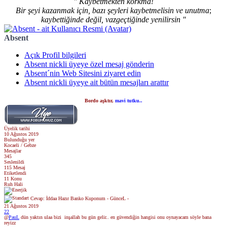
" Kaybetmekten korkma!
Bir şeyi kazanmak için, bazı şeyleri kaybetmelisin ve unutma
;
kaybettiğinde değil, vazgeçtiğinde yenilirsin "
Absent
Açık Profil bilgileri
Absent nickli üyeye özel mesaj gönderin
Absent´nin Web Sitesini ziyaret edin
Absent nickli üyeye ait bütün mesajları arattır
Bordo aşktır,
mavi tutku..
Üyelik tarihi
10 Ağustos 2019
Bulunduğu yer
Kocaeli / Gebze
Mesajlar
345
Seslenildi
115 Mesaj
Etiketlendi
11 Konu
Ruh Hali
Cevap: İddaa Hazır Banko Kuponum - GünceL -
21 Ağustos 2019
22
@
PauL
dün yaktın ulaa bizi
inşallah bu gün gelir.. en güvendiğin hangisi onu oynayacam söyle bana
reyizz