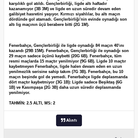
karşılıklı gol atıldı. Gençlerbirliği, ligde altı haftadır
kazanamıyor (3B 3M) ve ligde en uzun süredir devam eden
galibiyet hasretini yaşıyor. Kırmızı siyahlılar, bu altı maçın
dördünde gol atamadı. Gençlerbirliği'nin evinde oynadığı son
altı lig maçının üçü berabere bitti (2G 1M).
Fenerbahçe, Gençlerbirliği ile ligde oynadığı 84 maçın 40'ını
kazandı (29B 15M). Fenerbahçe, Gençlerbirliği ile oynadığı son
29 maçın sadece üçünü kaybetti (20G 6B). Fenerbahçe, tüm
resmi maçlarda 15 maçtır yenilmiyor (9G 6B). Ligde 10 maçtır
kaybetmeyen Fenerbahçe, ligde halen devam eden en uzun
yenilmezlik serisine sahip takım (7G 3B). Fenerbahçe, bu 10
maçın beşinde gol de yemedi. Fenerbahçe ligde deplasmanda
dört maçtır kaybetmiyor (3G 1B): Ligde sadece Beşiktaş (6G
1B) ve Kasımpaşa (2G 3B) daha uzun süredir deplasmanda
yenilmiyor.
TAHMİN: 2.5 ALTI, MS: 2
Alıntı