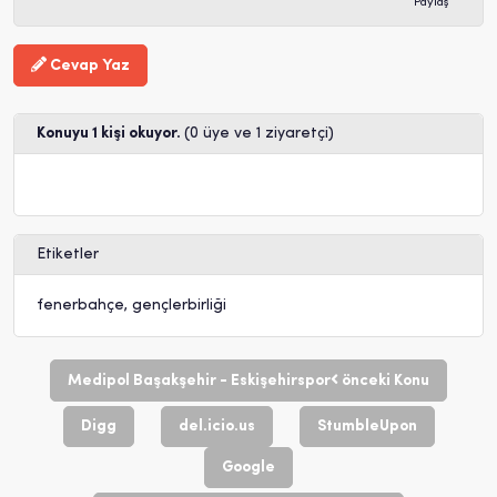
Paylaş
Cevap Yaz
Konuyu 1 kişi okuyor.
(0 üye ve 1 ziyaretçi)
Etiketler
fenerbahçe
,
gençlerbirliği
Medipol Başakşehir - Eskişehirspor
önceki Konu
Digg
del.icio.us
StumbleUpon
Google