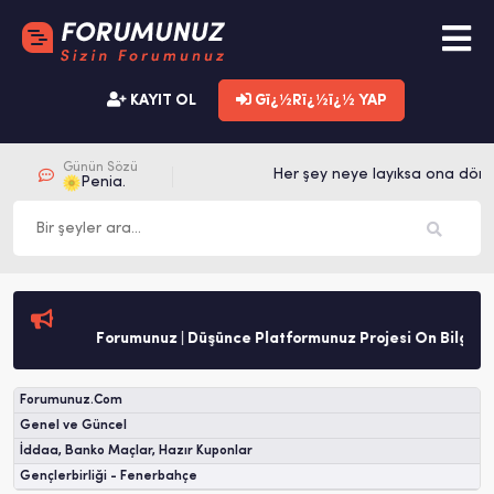
KAYIT OL
Gï¿½Rï¿½ï¿½ YAP
Günün Sözü
Her şey neye layıksa ona dönü
Penia.
Forumunuz | Düşünce Platformunuz Projesi Ön Bilgilen
Forumunuz.Com
Genel ve Güncel
İddaa, Banko Maçlar, Hazır Kuponlar
Gençlerbirliği - Fenerbahçe