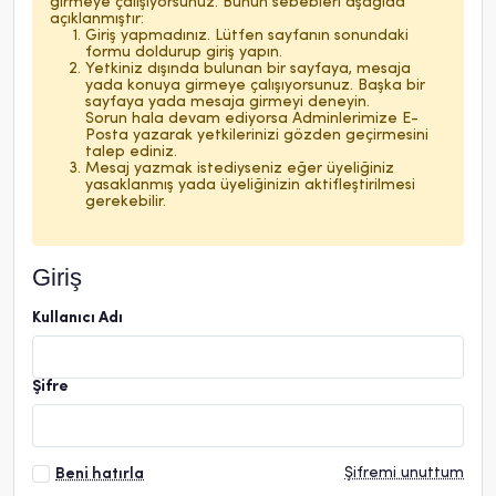
girmeye çalışıyorsunuz. Bunun sebebleri aşağıda
açıklanmıştır:
Giriş yapmadınız. Lütfen sayfanın sonundaki
formu doldurup giriş yapın.
Yetkiniz dışında bulunan bir sayfaya, mesaja
yada konuya girmeye çalışıyorsunuz. Başka bir
sayfaya yada mesaja girmeyi deneyin.
Sorun hala devam ediyorsa Adminlerimize E-
Posta yazarak yetkilerinizi gözden geçirmesini
talep ediniz.
Mesaj yazmak istediyseniz eğer üyeliğiniz
yasaklanmış yada üyeliğinizin aktifleştirilmesi
gerekebilir.
Giriş
Kullanıcı Adı
Şifre
Şifremi unuttum
Beni hatırla