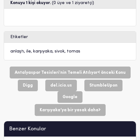
Konuyu 1 kişi okuyor.
(0 üye ve 1 ziyaretçi)
Etiketler
anlaştı
,
ile
,
karşıyaka
,
sivok
,
tomas
Antalyaspor Tesisleri'nin Temeli Atılıyor
önceki Konu
Digg
del.icio.us
StumbleUpon
Google
Karşıyaka’ya bir yasak daha
Benzer Konular