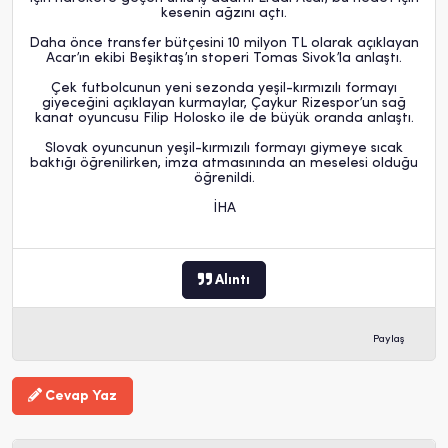
kesenin ağzını açtı.
Daha önce transfer bütçesini 10 milyon TL olarak açıklayan
Acar’ın ekibi Beşiktaş’ın stoperi Tomas Sivok’la anlaştı.
Çek futbolcunun yeni sezonda yeşil-kırmızılı formayı
giyeceğini açıklayan kurmaylar, Çaykur Rizespor’un sağ
kanat oyuncusu Filip Holosko ile de büyük oranda anlaştı.
Slovak oyuncunun yeşil-kırmızılı formayı giymeye sıcak
baktığı öğrenilirken, imza atmasınında an meselesi olduğu
öğrenildi.
İHA
Alıntı
Paylaş
Cevap Yaz