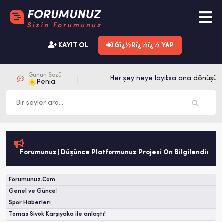
KAYIT OL
Gï¿½Rï¿½ï¿½ YAP
Günün Sözü
Her şey neye layıksa ona dönüşür.
Penia.
Forumunuz | Düşünce Platformunuz Projesi Ön Bilgilendirme
Forumunuz.Com
Genel ve Güncel
Spor Haberleri
Tomas Sivok Karşıyaka ile anlaştı!