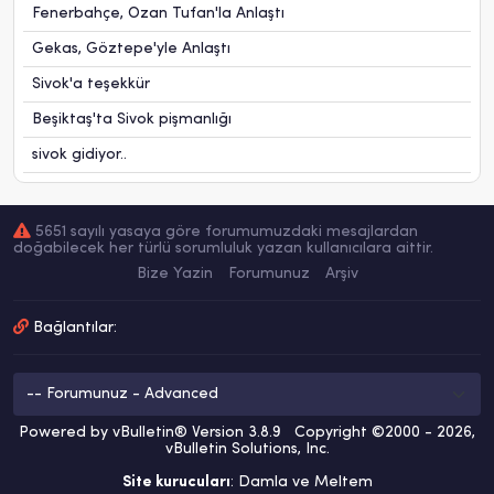
Fenerbahçe, Ozan Tufan'la Anlaştı
Gekas, Göztepe'yle Anlaştı
Sivok'a teşekkür
Beşiktaş'ta Sivok pişmanlığı
sivok gidiyor..
5651 sayılı yasaya göre forumumuzdaki mesajlardan
doğabilecek her türlü sorumluluk yazan kullanıcılara aittir.
Bize Yazin
Forumunuz
Arşiv
Bağlantılar:
Powered by vBulletin® Version 3.8.9 Copyright ©2000 - 2026,
vBulletin Solutions, Inc.
Site kurucuları
: Damla ve Meltem