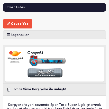
Etiket Listesi
Cevap Yaz
Seçenekler
Crayz61
Tomas Sivok Karşıyaka ile anlaştı!
Karşıyaka’yı yeni sezonda Spor Toto Süper Lig’e çıkarmak
için harekete geçen ünlü iş adamı Erdal Acar, bu hedef için