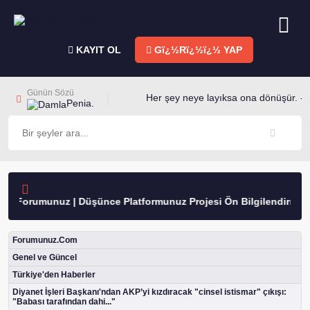
KAYIT OL
Gï¿½Rï¿½ï¿½ YAP
Günün Sözü
Her şey neye layıksa ona dönüşür. -M
Penia.
Forumunuz | Düşünce Platformunuz Projesi Ön Bilgilendirme
Forumunuz.Com
Genel ve Güncel
Türkiye'den Haberler
Diyanet İşleri Başkanı'ndan AKP’yi kızdıracak "cinsel istismar" çıkışı:
"Babası tarafından dahi..."