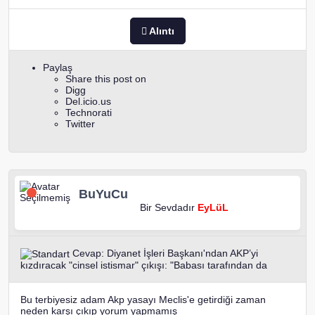
Alıntı
Paylaş
Share this post on
Digg
Del.icio.us
Technorati
Twitter
BuYuCu
Bir Sevdadır
EyLüL
Cevap: Diyanet İşleri Başkanı'ndan AKP’yi
kızdıracak "cinsel istismar" çıkışı: "Babası tarafından da
Bu terbiyesiz adam Akp yasayı Meclis'e getirdiği zaman
neden karşı çıkıp yorum yapmamış