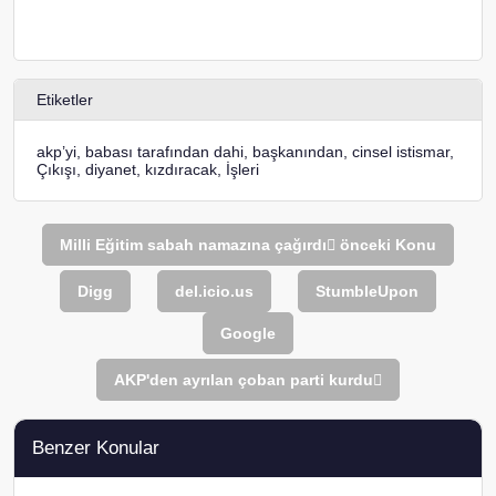
Etiketler
akp’yi
,
babası tarafından dahi
,
başkanından
,
cinsel istismar
,
Çıkışı
,
diyanet
,
kızdıracak
,
İşleri
Milli Eğitim sabah namazına çağırdı
önceki Konu
Digg
del.icio.us
StumbleUpon
Google
AKP'den ayrılan çoban parti kurdu
Benzer Konular