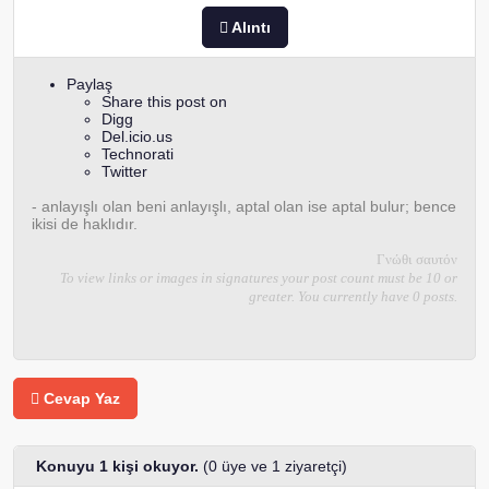
Alıntı
Paylaş
Share this post on
Digg
Del.icio.us
Technorati
Twitter
- anlayışlı olan beni anlayışlı, aptal olan ise aptal bulur; bence
ikisi de haklıdır.
Γνώθι σαυτόν
To view links or images in signatures your post count must be 10 or
greater. You currently have 0 posts.
Cevap Yaz
Konuyu 1 kişi okuyor.
(0 üye ve 1 ziyaretçi)