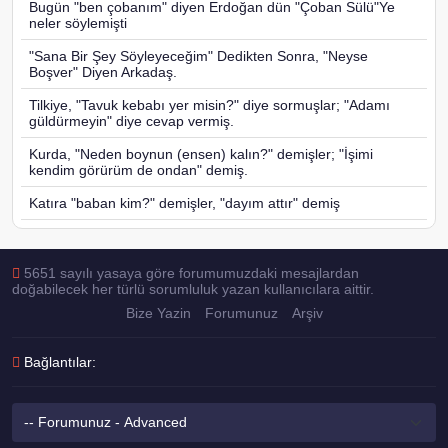
Bugün "ben çobanım" diyen Erdoğan dün "Çoban Sülü"Ye
neler söylemişti
"Sana Bir Şey Söyleyeceğim" Dedikten Sonra, "Neyse
Boşver" Diyen Arkadaş.
Tilkiye, "Tavuk kebabı yer misin?" diye sormuşlar; "Adamı
güldürmeyin" diye cevap vermiş.
Kurda, "Neden boynun (ensen) kalın?" demişler; "İşimi
kendim görürüm de ondan" demiş.
Katıra "baban kim?" demişler, "dayım attır" demiş
5651 sayılı yasaya göre forumumuzdaki mesajlardan
doğabilecek her türlü sorumluluk yazan kullanıcılara aittir.
Bize Yazin
Forumunuz
Arşiv
Bağlantılar: