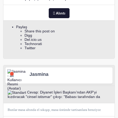
Alıntı
Paylaş
Share this post on
Digg
Del.icio.us
Technorati
Twitter
Jasmina
Cevap: Diyanet İşleri Başkanı'ndan AKP’yi
kızdıracak "cinsel istismar" çıkışı: "Babası tarafından da
Bunlar masa altında el sıkışıp, masa üstünde tartisanlara benziyor.