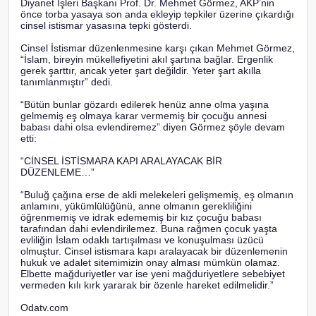
Diyanet İşleri Başkanı Prof. Dr. Mehmet Görmez, AKP’nin
önce torba yasaya son anda ekleyip tepkiler üzerine çıkardığı
cinsel istismar yasasına tepki gösterdi.
Cinsel İstismar düzenlenmesine karşı çıkan Mehmet Görmez,
“İslam, bireyin mükellefiyetini akıl şartına bağlar. Ergenlik
gerek şarttır, ancak yeter şart değildir. Yeter şart akılla
tanımlanmıştır” dedi.
“Bütün bunlar gözardı edilerek henüz anne olma yaşına
gelmemiş eş olmaya karar vermemiş bir çocuğu annesi
babası dahi olsa evlendiremez” diyen Görmez şöyle devam
etti:
“CİNSEL İSTİSMARA KAPI ARALAYACAK BİR
DÜZENLEME…”
“Buluğ çağına erse de akli melekeleri gelişmemiş, eş olmanın
anlamını, yükümlülüğünü, anne olmanın gerekliliğini
öğrenmemiş ve idrak edememiş bir kız çocuğu babası
tarafından dahi evlendirilemez. Buna rağmen çocuk yaşta
evliliğin İslam odaklı tartışılması ve konuşulması üzücü
olmuştur. Cinsel istismara kapı aralayacak bir düzenlemenin
hukuk ve adalet sitemimizin onay alması mümkün olamaz.
Elbette mağduriyetler var ise yeni mağduriyetlere sebebiyet
vermeden kılı kırk yararak bir özenle hareket edilmelidir.”
Odatv.com