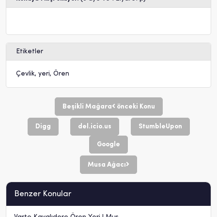
Etiketler
Çevlik
,
yeri
,
Ören
Beşikli Mağara
önceki Konu
Digg
del.icio.us
StumbleUpon
Google
Musa Ağacı
Benzer Konular