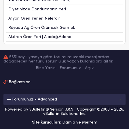
Varto Kayalıdere Ören Yeri l Muş
Diyetinizde Dondurmanın Yeri
Afyon Ören Yerleri Nelerdir
Rüyada Ağ Ören Örümcek Görmek
Akören Ören Yeri | Aladağ,Adana
5651 sayılı yasaya göre forumumuzdaki mesajlardan
doğabilecek her türlü sorumluluk yazan kullanıcılara aittir.
Bize Yazin
Forumunuz
Arşiv
Bağlantılar:
Powered by vBulletin® Version 3.8.9 Copyright ©2000 - 2026,
vBulletin Solutions, Inc.
Site kurucuları
: Damla ve Meltem