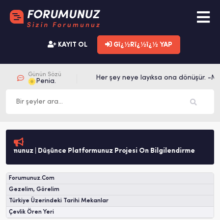
KAYIT OL
Gï¿½Rï¿½ï¿½ YAP
Günün Sözü
Her şey neye layıksa ona dönüşür. -Me
Penia.
rumunuz | Düşünce Platformunuz Projesi Ön Bilgilendirme
Forumunuz.Com
Gezelim, Görelim
Türkiye Üzerindeki Tarihi Mekanlar
Çevlik Ören Yeri