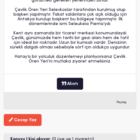
görülmesi gereken yerlerinden biridir.
Çevlik Ören Yeri Selevkoslar tarafından kurulmuş olup
başken yapılmıştır. Fakat saldırılara çok açık olduğu için
Antakya kurulup başkent bu bölgeye taşınmıştır. İlk
dönemlerinde ismi Seleukeia Pierria’ydı.
Kent aynı zamanda bir ticaret merkezi konumundaydı.
Çevlik, günümüzde hem tarihi bir gezi alanı hem de tatil
için ideal bir noktadır. Uzun bir kumsalı vardır. Denizinin
sürekli dalgalı olması sebebiyle sörf için oldukça uygundur.
Hatay’a bir yolculuk düzenlemeyi planlıyorsanız Çevlik
Ören Yeri’ni mutlaka ziyaret etmelisiniz.
Alıntı
Paylaş
Cevap Yaz
Konuyu 1 kişi okuyor.
(0 üye ve 1 ziyaretçi)