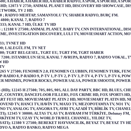
500; A HABER, A HABER HD, A HABER RADYO, A SPOR, A SPOR HD, A SPO
HD; 12073 V 2750; ANIMAL PLANET HD, DISCOVERY HD SHOWCASE, 
ETWORK, TV 2 HD.
400 ; RADYO MEHTAP, SAMANYOLU TV, SHABER RADYO, BURÇ FM.
 4800; KANAL 7, RADYO 7
8333; KANAL 7 HD, ÜLKE TV HD
 ; 12188 V 27500; ANIMAL PLANET, BABY TV, CNN INTERNATIONAL, 
IME, INVESTIGATION DISCOVERY, LULI TV, MOVIESMART ACTION, M
833; TVNET HD
800; LALEGÜL FM, TV NET
8400; TGRT BELGESEL, TGRT EU, TGRT FM, TGRT HABER
 V 7200; ISTANBULUN SESI, KANAL 7 AVRUPA, RADYO 7, RADYO VOKAL, 
OW HD
 TV
65 V 27500; FENOMEN 2.0, FENOMEN CLUBBIN, FENOMEN TURK, FENOMEN,
, P-RADIO 8, P-RADIO 9, P-TV 1, P-TV 2, P-TV 3, P-TV 4, P-TV 5, P-
ER MINIMIX, POWER ROCKS, POWER SALSA, POWER SMOOTH, POWE
HD); 12245 H 27500; 70S, 80S, 90S, ALL DAY PARTY, BBC HD, BLUES,
, COUNTRY, DANCEFLOOR FILLERS, FOX CRIME HD, FOX SPORTS HD, 
T FEST HD, MOVIESMART PLATIN 2 HD, MOVIESMART PLATIN HD, NBA 
 GOVEND TV, HANCI TV, HAVİN TV, MAXO TV, MEZOPOTAMYA TV, NO1 TV,
O TV, ANALOG TV, ANGORA TV, AYRI TV, AZADİ TV, BİRLİK TV, CHANE
; 12345 V 30000; ALTAS TV, AS TV, BAYRAM FM TÜRKİYE, Dolunay FM, 
ÜRKİYEM TV, UZAY TV, WORLD TRAVEL CHANNEL, YILDIZ TV,
ATI); 12380 V 27500; BEREKET HAYVANCILIK, BEYAZ TV, BEYAZ TV HD,
 RADYO A, RADYO BANKO, RADYO MEGA