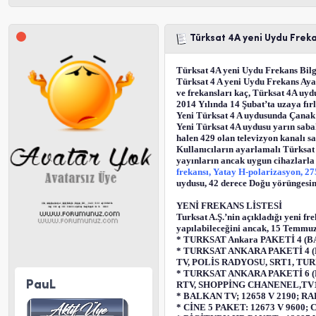
Türksat 4A yeni Uydu Frekan
Türksat 4A yeni Uydu Frekans Bilg
Türksat 4 A yeni Uydu Frekans Ayar
ve frekansları kaç, Türksat 4A uyd
2014 Yılında 14 Şubat’ta uzaya fır
Yeni Türksat 4 A uydusunda Çanak a
Yeni Türksat 4A uydusu yarın sabah
halen 429 olan televizyon kanalı sa
Kullanıcıların ayarlamalı Türksat
yayınların ancak uygun cihazlarla 
frekansı, Yatay H-polarizasyon, 2
uydusu, 42 derece Doğu yörüngesind
YENİ FREKANS LİSTESİ
Turksat A.Ş.’nin açıkladığı yeni fr
yapılabileceğini ancak, 15 Temmuzd
* TURKSAT Ankara PAKETİ 4 (BAT
* TURKSAT ANKARA PAKETİ 4 (B
TV, POLİS RADYOSU, SRT1, TUR
* TURKSAT ANKARA PAKETİ 6 (
PauL
RTV, SHOPPİNG CHANENEL,TV1, 
* BALKAN TV; 12658 V 2190; 
* CİNE 5 PAKET: 12673 V 9600; 