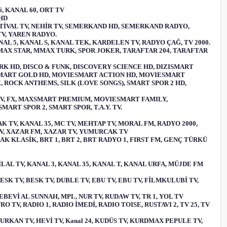
6, KANAL 60, ORT TV
 HD
 FESTİVAL TV, NEHİR TV, SEMERKAND HD, SEMERKAND RADYO,
TV, YAREN RADYO.
ANAL 5, KANAL S, KANAL TEK, KARDELEN TV, RADYO ÇAĞ, TV 2000.
, MMAX STAR, MMAX TURK, SPOR JOKER, TARAFTAR 204, TARAFTAR
TURK HD, DISCO & FUNK, DISCOVERY SCIENCE HD, DIZISMART
VIEMART GOLD HD, MOVIESMART ACTION HD, MOVIESMART
ROCK ANTHEMS, SILK (LOVE SONGS), SMART SPOR 2 HD,
CA TV, FX, MAXSMART PREMIUM, MOVIESMART FAMILY,
RT SPOR 2, SMART SPOR, T.A.Y. TV.
AK TV, KANAL 35, MC TV, MEHTAP TV, MORAL FM, RADYO 2000,
TV, XAZAR FM, XAZAR TV, YUMURCAK TV
AYRAK KLASİK, BRT 1, BRT 2, BRT RADYO 1, FIRST FM, GENÇ TÜRKÜ
HİLAL TV, KANAL 3, KANAL 35, KANAL T, KANAL URFA, MÜJDE FM
SK TV, BESK TV, DUBLE TV, EBU TV, EBU TV, FİLMKULUBİ TV,
NEBEVİ AL SUNNAH, MPL, NUR TV, RUDAW TV, TR 1, YOL TV
O TV, RADIO 1, RADIO İMEDİ, RADIO TOISE, RUSTAVI 2, TV 25, TV
 FURKAN TV, HEVİ TV, Kanal 24, KUDÜS TV, KURDMAX PEPULE TV,