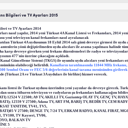
s Bilgileri ve TV Ayarları 2015
ileri ve TV Ayarları 2014
ları nasıl yapılır, 2014 yeni Türksat 4A Kanal Listesi ve Frekansları, 2014 ye
usu yeni televizyon kanal frekansları nasıl ayralanacak
latılan Türksat 4A uydusunun 18 Eylül 2014 salı günü devreye girmesi ile uydu a
ntenlerin yönü değiştirilmeden uydu alıcıları ile arama yapılması halinde tüm
a karşı devreye girerken yeni frekans düzenlemeleri ile radyo ve televizyonlar
yısının 477′nin üzerine çıkacağını açıkladı.
 Kanal Güncelleme Sistemi (TKGS) ile uyumlu uydu alıcıları yeni frekansları o
mümkün olabileceği belirtildi.
Kanalların taratılmasında 11844 MHz frekansı,
7500 Sembol Oranı ve FEC 5/6 değerlerinin kanal tarama menüsünden girilerek 
e (Türksat 2A ve Türksat 3A uyduları ile birlikte) hizmet verecek.
ekans listesi ile Turksat uydusu üzerinden yeni yayınlar da devreye girecek. Tu
an sonra itibaren televizyon ve radyoların şu frekansları kullanacağını bildir
I) 12524 V 22500; A9 TV, AKILLI TV, Gaziantep OLAY TV, GENÇ TV, HAYA
ATI); 12559 V 27500; Adana TV, ART FM, BARIŞ TV, BEDİR TV, CEM RAD
KSAT TANITIM, TV41, TV5,
BATI)
05 V 27500; DENGE TV, 7/24 TV, ERKAM RADYO, KANAL FIRAT, M
TV100, TV Kayseri, TV06,
RADYO, BALKAN TV
CİNE 5