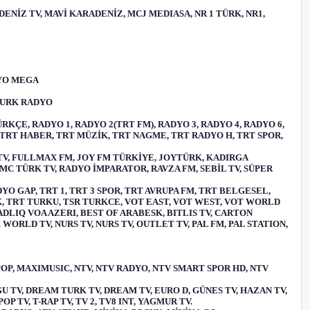
KARADENİZ TV, MAVİ KARADENİZ, MCJ MEDIASA, NR 1 TÜRK, NR1,
DYO MEGA
TURK RADYO
RKÇE, RADYO 1, RADYO 2(TRT FM), RADYO 3, RADYO 4, RADYO 6,
Z, TRT HABER, TRT MÜZİK, TRT NAGME, TRT RADYO H, TRT SPOR,
K TV, FULLMAX FM, JOY FM TÜRKİYE, JOYTÜRK, KADIRGA
MMC TÜRK TV, RADYO İMPARATOR, RAVZA FM, SEBİL TV, SÜPER
DYO GAP, TRT 1, TRT 3 SPOR, TRT AVRUPA FM, TRT BELGESEL,
, TRT TURKU, TSR TURKCE, VOT EAST, VOT WEST, VOT WORLD
ZADLIQ VOA AZERI, BEST OF ARABESK, BITLIS TV, CARTON
WORLD TV, NURS TV, NURS TV, OUTLET TV, PAL FM, PAL STATION,
 POP, MAXIMUSIC, NTV, NTV RADYO, NTV SMART SPOR HD, NTV
U TV, DREAM TURK TV, DREAM TV, EURO D, GÜNES TV, HAZAN TV,
P TV, T-RAP TV, TV 2, TV8 INT, YAGMUR TV.