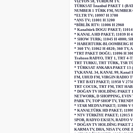
VİZYON 58, YURDUM TV.
TÜRKSAT İstanbul PAKET 1 (BAT
NUMBER 1 TÜRK FM, NUMBER 
*ELTR TV; 10997 H 3700
*ANS TV; 11001 H 3200
*BİRLİK RTV: 11006 H 2960
* Kanaltürk DOGU PAKET; 110
* KANAL A HD PAKET; 11039 H
* SHOW TURK; 11045 H 4800; 
* HABERTURK-BLOOMBERG HT 
* 360 TV; 11062 H 4820; 360 TV
*TRT PAKET DOĞU; 11096 H 30
Trabzon RADYO, TRT 1, TRT 4
TRT TURKU, TRT TÜRK, TSR T
* TÜRKSAT ANKARA PAKET 13 (
TV,KANAL 34, KANAL 99, Kana
FM, UHUD FM, VIRGIN RADIO 
* TRT BATI PAKET; 11958 V 27
TRT COCUK, TRT FM, TRT HAB
* DOĞAN TV HOLDİNG PAKET 1;
NETWORK, D SHOPPING, EVIN T
PARK TV, TOP SHOP TV, TRENDY
* STAR MEDYA PAKET; 11986 V 9
* KANALTÜRK HD PAKET; 1199
* NTV TÜRKİYE PAKET; 12015 
SPOR, RADYO EKSEN, RADYO VO
* DOĞAN TV HOLDİNG PAKET 2;
KARMA TV, DHA, NISA TV, ONE 