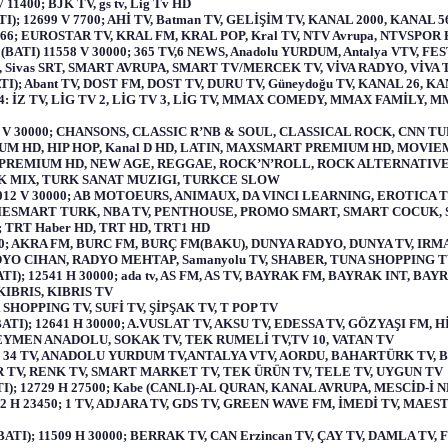
11400; BJK TV, gs tv, Lig Tv HD
; 12699 V 7700; AHİ TV, Batman TV, GELİŞİM TV, KANAL 2000, KANAL 5
666; EUROSTAR TV, KRAL FM, KRAL POP, Kral TV, NTV Avrupa, NTVSPOR
BATI) 11558 V 30000; 365 TV,6 NEWS, Anadolu YURDUM, Antalya VTV,
ivas SRT, SMART AVRUPA, SMART TV/MERCEK TV, VİVA RADYO, VİVA 
); Abant TV, DOST FM, DOST TV, DURU TV, Güneydoğu TV, KANAL 26, K
44: İZ TV, LİG TV 2, LİG TV 3, LİG TV, MMAX COMEDY, MMAX FAMİLY
0 V 30000; CHANSONS, CLASSIC R’NB & SOUL, CLASSICAL ROCK, CNN 
UM HD, HIP HOP, Kanal D HD, LATIN, MAXSMART PREMIUM HD, MO
REMIUM HD, NEW AGE, REGGAE, ROCK’N’ROLL, ROCK ALTERNATIVE, 
K MIX, TURK SANAT MUZIGI, TURKCE SLOW
 11012 V 30000; AB MOTOEURS, ANIMAUX, DA VINCI LEARNING, EROTI
MART TURK, NBA TV, PENTHOUSE, PROMO SMART, SMART COCUK, SMA
; TRT Haber HD, TRT HD, TRT1 HD
00; AKRA FM, BURC FM, BURÇ FM(BAKU), DUNYA RADYO, DUNYA TV, IRM
DYO CIHAN, RADYO MEHTAP, Samanyolu TV, SHABER, TUNA SHOPPING 
ATI); 12541 H 30000; ada tv, AS FM, AS TV, BAYRAK FM, BAYRAK INT, B
KIBRIS, KIBRIS TV
SHOPPING TV, SUFİ TV, ŞİPŞAK TV, T POP TV
TI); 12641 H 30000; A.VUSLAT TV, AKSU TV, EDESSA TV, GÖZYAŞI FM, 
SEYMEN ANADOLU, SOKAK TV, TEK RUMELİ TV,TV 10, VATAN TV
0; 34 TV, ANADOLU YURDUM TV,ANTALYA VTV, AORDU, BAHARTÜRK TV, BE
 TV, RENK TV, SMART MARKET TV, TEK ÜRÜN TV, TELE TV, UYGUN TV
); 12729 H 27500; Kabe (CANLI)-AL QURAN, KANAL AVRUPA, MESCİD-İ 
 H 23450; 1 TV, ADJARA TV, GDS TV, GREEN WAVE FM, İMEDİ TV, MAESTR
TI); 11509 H 30000; BERRAK TV, CAN Erzincan TV, ÇAY TV, DAMLA TV,