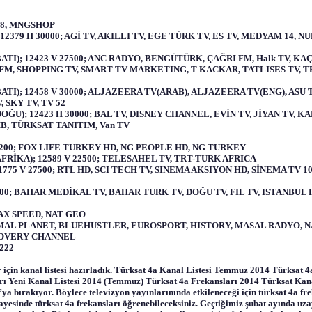
TV8, MNGSHOP
2379 H 30000; AGİ TV, AKILLI TV, EGE TÜRK TV, ES TV, MEDYAM 14,
ATI); 12423 V 27500; ANC RADYO, BENGÜTÜRK, ÇAĞRI FM, Halk TV, K
M, SHOPPING TV, SMART TV MARKETING, T KACKAR, TATLISES TV, TE
ATI); 12458 V 30000; ALJAZEERA TV(ARAB), ALJAZEERA TV(ENG), ASU
 SKY TV, TV 52
OĞU); 12423 H 30000; BAL TV, DISNEY CHANNEL, EVİN TV, JİYAN TV,
B, TÜRKSAT TANITIM, Van TV
 9200; FOX LIFE TURKEY HD, NG PEOPLE HD, NG TURKEY
FRİKA); 12589 V 22500; TELESAHEL TV, TRT-TURK AFRICA
11775 V 27500; RTL HD, SCI TECH TV, SINEMA AKSIYON HD, SİNEMA TV 
800; BAHAR MEDİKAL TV, BAHAR TURK TV, DOĞU TV, FIL TV, ISTANBUL
MAX SPEED, NAT GEO
 ANIMAL PLANET, BLUEHUSTLER, EUROSPORT, HISTORY, MASAL RADYO
SCOVERY CHANNEL
222
çin kanal listesi hazırladık. Türksat 4a Kanal Listesi Temmuz 2014 Türksat 
ı Yeni Kanal Listesi 2014 (Temmuz) Türksat 4a Frekansları 2014 Türksat Kanal F
’ya bırakıyor. Böylece televizyon yayınlarınında etkileneceği için türksat 4a fre
 sayesinde türksat 4a frekansları öğrenebileceksiniz. Geçtiğimiz şubat ayında u