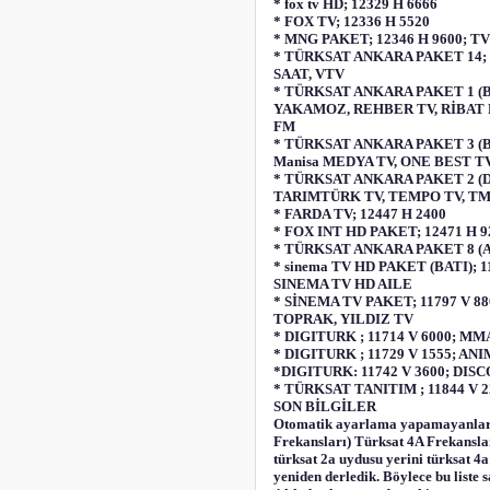
* fox tv HD; 12329 H 6666
* FOX TV; 12336 H 5520
* MNG PAKET; 12346 H 9600; 
* TÜRKSAT ANKARA PAKET 14; 1
SAAT, VTV
* TÜRKSAT ANKARA PAKET 1 (B
YAKAMOZ, REHBER TV, RİBAT F
FM
* TÜRKSAT ANKARA PAKET 3 (B
Manisa MEDYA TV, ONE BEST TV,
* TÜRKSAT ANKARA PAKET 2 (D
TARIMTÜRK TV, TEMPO TV, TM
* FARDA TV; 12447 H 2400
* FOX INT HD PAKET; 12471 H
* TÜRKSAT ANKARA PAKET 8 (A
* sinema TV HD PAKET (BATI); 
SINEMA TV HD AILE
* SİNEMA TV PAKET; 11797 V 8
TOPRAK, YILDIZ TV
* DIGITURK ; 11714 V 6000; M
* DIGITURK ; 11729 V 1555;
*DIGITURK: 11742 V 3600; DI
* TÜRKSAT TANITIM ; 11844 V 2
SON BİLGİLER
Otomatik ayarlama yapamayanlar i
Frekansları) Türksat 4A Frekanslar
türksat 2a uydusu yerini türksat 4a
yeniden derledik. Böylece bu liste