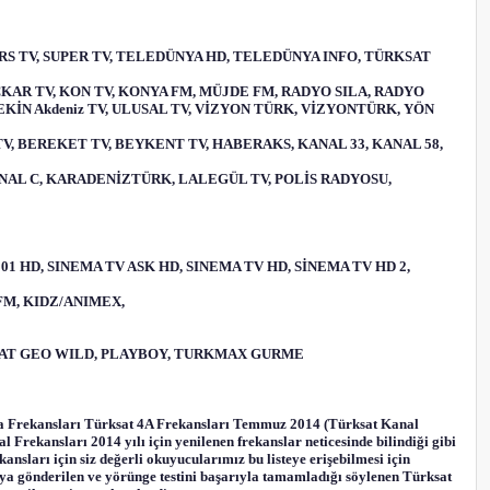
 NURS TV, SUPER TV, TELEDÜNYA HD, TELEDÜNYA INFO, TÜRKSAT
AÇKAR TV, KON TV, KONYA FM, MÜJDE FM, RADYO SILA, RADYO
KİN Akdeniz TV, ULUSAL TV, VİZYON TÜRK, VİZYONTÜRK, YÖN
 TV, BEREKET TV, BEYKENT TV, HABERAKS, KANAL 33, KANAL 58,
 KANAL C, KARADENİZTÜRK, LALEGÜL TV, POLİS RADYOSU,
1001 HD, SINEMA TV ASK HD, SINEMA TV HD, SİNEMA TV HD 2,
 FM, KIDZ/ANIMEX,
, NAT GEO WILD, PLAYBOY, TURKMAX GURME
4a Frekansları Türksat 4A Frekansları Temmuz 2014 (Türksat Kanal
rekansları 2014 yılı için yenilenen frekanslar neticesinde bilindiği gibi
kansları için siz değerli okuyucularımız bu listeye erişebilmesi için
zaya gönderilen ve yörünge testini başarıyla tamamladığı söylenen Türksat