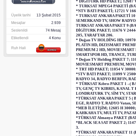
* DİGİTURK HD PAKET;; 12687 V 
* TURKSAT MPEG4 PAKETİ (BATI)
*NTV BATI PAKETİ; 12721 V 16
Üyelik tarihi
13 Şubat 2015
* TURKSAT ANKARA PAKETİ 10 (
SEMERKAND TV, SHOW RADYO, S
Mesajlar
2.939
TURKSAT ANKARA PAKET 9 (BATI
DİGİTURK PAKET; 11676 V 244
Seslenildi
74 Mesaj
205, TARAFTAR 206.
Etiketlendi
4 Konu
* Doğan TV HOLDİNG HD; 1097
PLATIN HD, DIZISMART PREMI
Ruh Hali
PREMIUM 2 HD, MOVIESMART P
SMARTSPOR HD, TRANCE, TUR
* Doğan TV Holding PAKET 7;
MOVIESMART PREMIUM, MOVIES
* TRT HD PAKET; 11054 V 30000
*STV BATI PAKET; 11099 V 250
RADYO 34, RADYO BERFIN, RA
* TÜRKSAT Kıbrıs PAKET 1 –( B
TV, GENÇ TV KIBRIS, KANAL T 
LONDRATURK TV, SİM TV, STAR 
*TÜRKSAT ANKARA PAKET 5 ( BA
EGE, RADYO T, RADYO Vatan, 
*MEB İLETİŞİM; 12685 H 3000
KAHKAHA TV, MULTİ TV, PAZAR
*TÜRKSAT Almanya PAKET (BATI
*BLACK SEA SAT PAKET 2; 11472
3.
*TÜRKSAT ANKARA PAKET 11 (BA