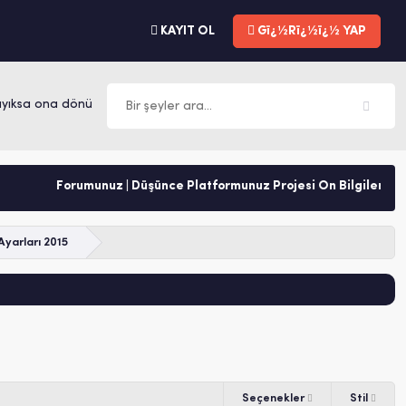
KAYIT OL
Gï¿½Rï¿½ï¿½ YAP
sa ona dönüşür. -Mevlana
Forumunuz | Düşünce Platformunuz Projesi Ön Bilgilendirme
Ayarları 2015
Seçenekler
Stil