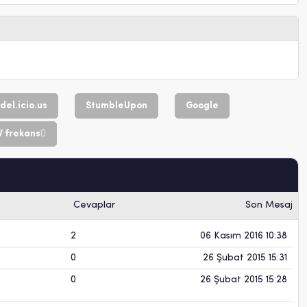
del.icio.us
StumbleUpon
Google
TV frekans
Cevaplar
Son Mesaj
2
06 Kasım 2016 10:38
0
26 Şubat 2015 15:31
0
26 Şubat 2015 15:28