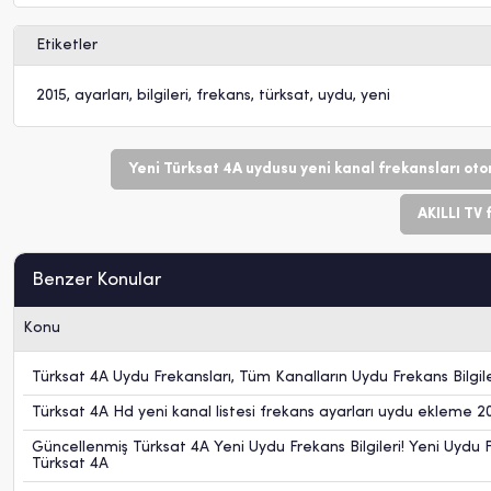
Etiketler
2015
,
ayarları
,
bilgileri
,
frekans
,
türksat
,
uydu
,
yeni
Yeni Türksat 4A uydusu yeni kanal frekansları oto
AKILLI TV 
Benzer Konular
Konu
Türksat 4A Uydu Frekansları, Tüm Kanalların Uydu Frekans Bilgile
Türksat 4A Hd yeni kanal listesi frekans ayarları uydu ekleme 2
Güncellenmiş Türksat 4A Yeni Uydu Frekans Bilgileri! Yeni Uydu
Türksat 4A