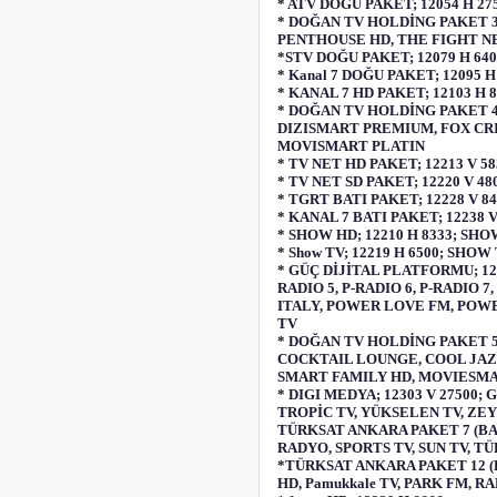
* ATV DOĞU PAKET; 12054 H 27
* DOĞAN TV HOLDİNG PAKET 3
PENTHOUSE HD, THE FIGHT N
*STV DOĞU PAKET; 12079 H 6
* Kanal 7 DOĞU PAKET; 12095 H
* KANAL 7 HD PAKET; 12103 H 
* DOĞAN TV HOLDİNG PAKET 4
DIZISMART PREMIUM, FOX CR
MOVISMART PLATIN
* TV NET HD PAKET; 12213 V 5
* TV NET SD PAKET; 12220 V 4
* TGRT BATI PAKET; 12228 V 
* KANAL 7 BATI PAKET; 12238
* SHOW HD; 12210 H 8333; SH
* Show TV; 12219 H 6500; SHOW
* GÜÇ DİJİTAL PLATFORMU; 122
RADIO 5, P-RADIO 6, P-RADIO 7
ITALY, POWER LOVE FM, POW
TV
* DOĞAN TV HOLDİNG PAKET 5 (
COCKTAIL LOUNGE, COOL JAZZ
SMART FAMILY HD, MOVIESMAR
* DIGI MEDYA; 12303 V 27500;
TROPİC TV, YÜKSELEN TV, ZEYN
TÜRKSAT ANKARA PAKET 7 (BATI)
RADYO, SPORTS TV, SUN TV, T
*TÜRKSAT ANKARA PAKET 12 (B
HD, Pamukkale TV, PARK FM,