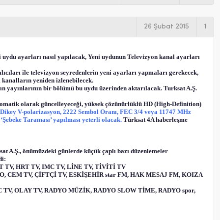
26 Şubat 2015
1
ni uydu ayarları nasıl yapılacak, Yeni uydunun Televizyon kanal ayarları
lıcıları ile televizyon seyredenlerin yeni ayarları yapmaları gerekecek,
 kanalların yeniden izlenebilecek.
ın yayınlarının bir bölümü bu uydu üzerinden aktarılacak. Turksat A.Ş.
tomatik olarak güncelleyeceği, yüksek çözünürlüklü HD (High-Definition)
 Dikey V-polarizasyon, 2222 Sembol Oranı, FEC 3/4 veya 11747 MHz
‘Şebeke Taraması’ yapılması yeterli olacak.
Türksat 4A haberleşme
rksat A.Ş., önümüzdeki günlerde küçük çaplı bazı düzenlemeler
di:
T TV, HRT TV, IMC TV, LİNE TV, TİVİTİ TV
YO, CEM TV, ÇİFTÇİ TV, ESKİŞEHİR star FM, HAK MESAJ FM, KOIZA
GC TV, OLAY TV, RADYO MÜZİK, RADYO SLOW TİME, RADYO spor,