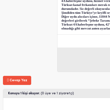
4A haberleşme uydusu, hizmet verme
Türksat kanal frekansları merak e
durumdadır. Siz değerli okuyucular
Şimdiden tüm Türkiye’ye keyifli sey
Diğer uydu alıcıları içinse, 1184
değerleri girilerek “Şebeke Taram
Türksat 4A haberleşme uydusu, 42° 
olmadığı gibi mevcut anten ayarla
Cevap Yaz
Konuyu 1 kişi okuyor.
(0 üye ve 1 ziyaretçi)