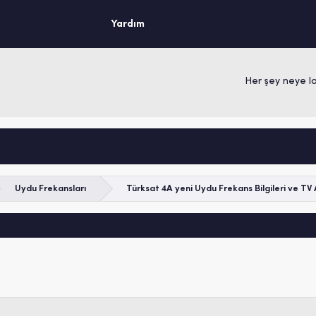
Yardım
Her şey neye layık
Uydu Frekansları
Türksat 4A yeni Uydu Frekans Bilgileri ve TV 