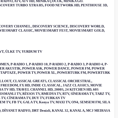
R RADYO, ATV, ATV HD, MİNİKA ÇOCUK, MİNİKA GO.
DISCOVERY TURBO XTRA HS, FOOD NETWORK HD, PENTHOUSE 3D,
DISCOVERY CHANNEL, DISCOVERY SCIENCE, DISCOVERY WORLD,
OVIESMART CLASSIC, MOVIESMART FEST, MOVIESMART GOLD,
TVT, ÜLKE TV, YURDUM TV
 P-RADIO 1, P-RADIO 10, P-RADIO 2, P-RADIO 3, P-RADIO 4, P-
TV 6, POWER AKUSTIK, POWER ASK, POWER DANCE, POWER FM, POWER
R TAPTAZE, POWER TV, POWER XL, POWERTURK FM, POWERTURK
 CHILLOUT, CLASSICAL GREATS, CLASSICAL ORCHESTRAL,
FREEDOM, FX HD, INDIE CLASSICAL, JAZZ CLASSICS, MOVIE
TV HD, TRAVEL CHANNEL HD, 2000S, 24 KITCHEN HD, 60S
 OSMANLI TV, RİXSOS TV, RMEDYA TV, RTV, SİNERAMA TV, TARZ TV,
L TV, CİNERAMA TV, DUY TV, FURKAN TV
EM TV, FB TV, GALA TV, Konya TV, MAXI TV, ON4, SEMSEM FM, SILA
 DİYANET RADYO, DRT Denizli, KANAL 32, KANAL A, MCJ MEDIASA