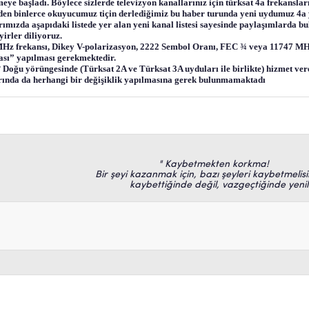
ye başladı. Böylece sizlerde televizyon kanallarınız için türksat 4a frekansla
den binlerce okuyucumuz tiçin derlediğimiz bu haber turunda yeni uydumuz 4a
ımızda aşapıdaki listede yer alan yeni kanal listesi sayesinde paylaşımlarda b
irler diliyoruz.
4 MHz frekansı, Dikey V-polarizasyon, 2222 Sembol Oranı, FEC ¾ veya 11747 M
ası” yapılması gerekmektedir.
Doğu yörüngesinde (Türksat 2A ve Türksat 3A uyduları ile birlikte) hizmet vere
rında da herhangi bir değişiklik yapılmasına gerek bulunmamaktadı
" Kaybetmekten korkma!
Bir şeyi kazanmak için, bazı şeyleri kaybetmeli
kaybettiğinde değil, vazgeçtiğinde yenili