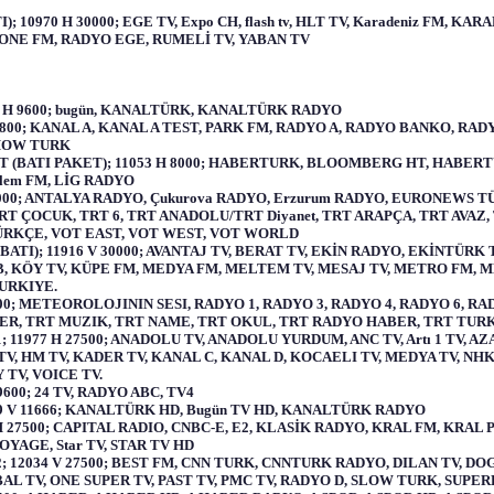
I); 10970 H 30000; EGE TV, Expo CH, flash tv, HLT TV, Karadeniz FM, 
ONE FM, RADYO EGE, RUMELİ TV, YABAN TV
14 H 9600; bugün, KANALTÜRK, KANALTÜRK RADYO
 4800; KANAL A, KANAL A TEST, PARK FM, RADYO A, RADYO BANKO, RA
SHOW TURK
(BATI PAKET); 11053 H 8000; HABERTURK, BLOOMBERG HT, HABER
, Alem FM, LİG RADYO
000; ANTALYA RADYO, Çukurova RADYO, Erzurum RADYO, EURONEWS TÜ
-TRT ÇOCUK, TRT 6, TRT ANADOLU/TRT Diyanet, TRT ARAPÇA, TRT AVA
ÜRKÇE, VOT EAST, VOT WEST, VOT WORLD
BATI); 11916 V 30000; AVANTAJ TV, BERAT TV, EKİN RADYO, EKİNTÜR
l B, KÖY TV, KÜPE FM, MEDYA FM, MELTEM TV, MESAJ TV, METRO FM, 
TURKIYE.
500; METEOROLOJININ SESI, RADYO 1, RADYO 3, RADYO 4, RADYO 6, RA
ER, TRT MUZIK, TRT NAME, TRT OKUL, TRT RADYO HABER, TRT TURK
 11977 H 27500; ANADOLU TV, ANADOLU YURDUM, ANC TV, Artı 1 TV, A
V, HM TV, KADER TV, KANAL C, KANAL D, KOCAELI TV, MEDYA TV, NHK 
 TV, VOICE TV.
600; 24 TV, RADYO ABC, TV4
9 V 11666; KANALTÜRK HD, Bugün TV HD, KANALTÜRK RADYO
H 27500; CAPITAL RADIO, CNBC-E, E2, KLASİK RADYO, KRAL FM, KRAL
YAGE, Star TV, STAR TV HD
 12034 V 27500; BEST FM, CNN TURK, CNNTURK RADYO, DILAN TV, DOG
BAL TV, ONE SUPER TV, PAST TV, PMC TV, RADYO D, SLOW TURK, SUPERPO