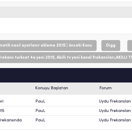
matik nasıl ayarlanır ekleme 2015
önceki Konu
Digg
frekans turksat 4a yeni 2015, Akıllı tv yeni kanal frekansları,AKILLI 
Konuyu Başlatan
Forum
ri
PauL
Uydu Frekansları
015
PauL
Uydu Frekansları
 Frekansında
PauL
Uydu Frekansları