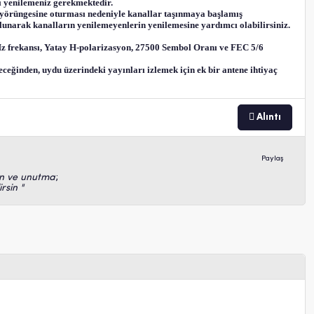
rı yenilemeniz gerekmektedir.
 yörüngesine oturması nedeniyle kanallar taşınmaya başlamış
ulunarak kanalların yenilemeyenlerin yenilemesine yardımcı olabilirsiniz.
Hz frekansı, Yatay H-polarizasyon, 27500 Sembol Oranı ve FEC 5/6
ceğinden, uydu üzerindeki yayınları izlemek için ek bir antene ihtiyaç
Alıntı
Paylaş
sin ve unutma
;
rsin "