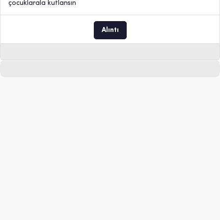
çocuklarala kutlansın
Alıntı