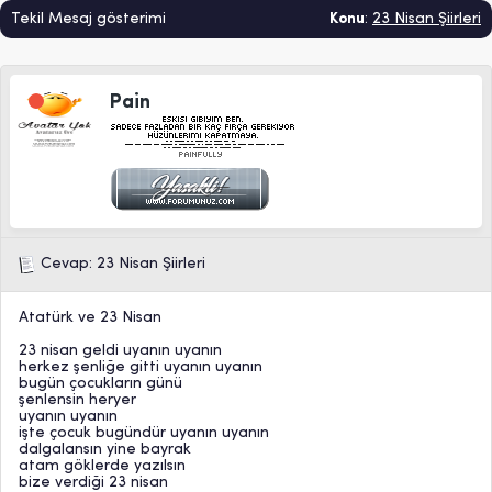
Tekil Mesaj gösterimi
Konu
:
23 Nisan Şiirleri
Pain
Cevap: 23 Nisan Şiirleri
Atatürk ve 23 Nisan
23 nisan geldi uyanın uyanın
herkez şenliğe gitti uyanın uyanın
bugün çocukların günü
şenlensin heryer
uyanın uyanın
işte çocuk bugündür uyanın uyanın
dalgalansın yine bayrak
atam göklerde yazılsın
bize verdiği 23 nisan