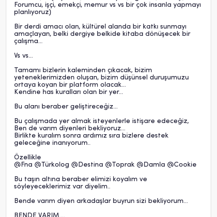
Forumcu, işçi, emekçi, memur vs vs bir çok insanla yapmayı
planlıyoruz)
Bir derdi amacı olan, kültürel alanda bir katkı sunmayı
amaçlayan, belki dergiye belkide kitaba dönüşecek bir
çalışma...
Vs vs...
Tamamı bizlerin kaleminden çıkacak, bizim
yeteneklerimizden oluşan, bizim düşünsel duruşumuzu
ortaya koyan bir platform olacak...
Kendine has kuralları olan bir yer...
Bu alanı beraber geliştireceğiz...
Bu çalışmada yer almak isteyenlerle istişare edeceğiz,
Ben de varım diyenleri bekliyoruz...
Birlikte kuralım sonra ardımız sıra bizlere destek
geleceğine inanıyorum..
Özellikle
@
Fna
@
Türkolog
@
Destina
@
Toprak
@
Damla
@
Cookie
Bu taşın altına beraber elimizi koyalım ve
söyleyeceklerimiz var diyelim..
Bende varım diyen arkadaşlar buyrun sizi bekliyorum...
BENDE VARIM....