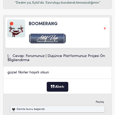
“Dedim ya, Eylül‘dü. Savruluşu bundandı kimsesizliğimin.”
BOOMERANG
Hiç bir ordu, vakti gel
Cevap: Forumunuz | Düşünce Platformunuz Projesi Ön
Bilgilendirme
güzel fikirler hayırlı olsun
Alıntı
Paylaş
Damla
bunu beğendi.