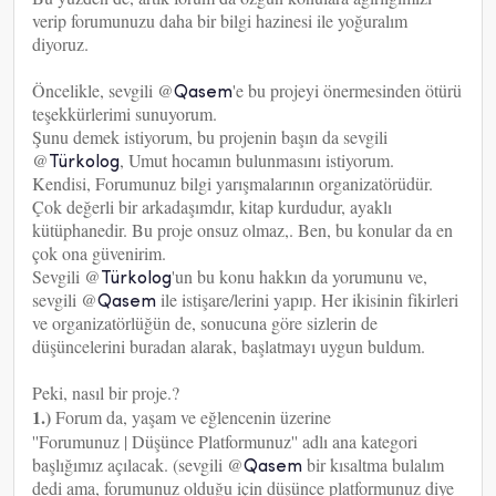
verip forumunuzu daha bir bilgi hazinesi ile yoğuralım
diyoruz.
Öncelikle, sevgili @
'e bu projeyi önermesinden ötürü
Qasem
teşekkürlerimi sunuyorum.
Şunu demek istiyorum, bu projenin başın da sevgili
@
, Umut hocamın bulunmasını istiyorum.
Türkolog
Kendisi, Forumunuz bilgi yarışmalarının organizatörüdür.
Çok değerli bir arkadaşımdır, kitap kurdudur, ayaklı
kütüphanedir. Bu proje onsuz olmaz,. Ben, bu konular da en
çok ona güvenirim.
Sevgili @
'un bu konu hakkın da yorumunu ve,
Türkolog
sevgili @
ile istişare/lerini yapıp. Her ikisinin fikirleri
Qasem
ve organizatörlüğün de, sonucuna göre sizlerin de
düşüncelerini buradan alarak, başlatmayı uygun buldum.
Peki, nasıl bir proje.?
1.)
Forum da, yaşam ve eğlencenin üzerine
''Forumunuz | Düşünce Platformunuz'' adlı ana kategori
başlığımız açılacak. (sevgili @
bir kısaltma bulalım
Qasem
dedi ama, forumunuz olduğu için düşünce platformunuz diye