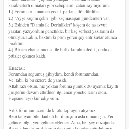
karakterlerli olmaları gibi sebeplerini zaten saymıyorum.
1.)
Forumları tamamen çocuk parkına döndürdüler.
2.)
''Ayşe saçımı çekti'' gibi saçmasapan gündemleri var.
3.)
Eskiden ''Damla ile Derinlikler'' köşem de tasavvuf
yazıları yazıyordum genellikle, bir kaç serbest yazılarım da
olmuştur. Lakin, baktım ki prim gören şey entrika/lar olunca
bıraktım.
4.)
Bir ara chat sunucusu ile birlik kuralım dedik, onda da
prüzler çıkınca kaldı.
Kısacası;
Forumdan soğumuş gibiydim, kendi forumumdan.
Ve, tabii ki bu sizlere de yansıdı.
Allah razı olsun, hiç yoktan foruma günlük 20 üyemiz kayıtlı
girişlerini devam ettirdiler, ilgilenen yöneticilerim oldu.
Hepsine teşekkür ediyorum.
Artık forumun üzerinde ki ölü toprağını atıyoruz.
Beni tanıyan bilir, laubali bir duruşum asla olmamıştır. Yeri
gelince bilgi, yeri gelince eğlence. Ama, her şey dozajında.
Bu yüzden de, artık forum da özgün konulara ağırlığımızı