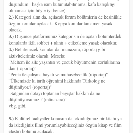
düşündüm - başka isim bulunulabilir ama, kafa karışıklığı
olmaması için böyle iyi bence)
2.)
Kategori altın da, açılacak forum bölümlerin de kesinlikle
özgün konular açılacak. Kopya konular tamamen yasak
olacak.
3.)
Düşünce platformunuz kategorisin de açılan bölümlerdeki
konularda ikili sohbet + alıntı + etiketleme yasak olacaktır.
4.)
Belirlenecek konular da, münazara, röportaj gibi
aktivitelerimiz olacak. Mesela;
''Meltem ile aile yaşantısı ve çocuk büyütmenin zorluklarına
dair (röportaj)''
''Penia ile çalışma hayatı ve muhasebecilik (röportaj)''
''Ülkemizde ki tarih öğrenimi hakkında Türkolog ne
düşünüyor.? (röportaj)''
''Salgından dolayı toplanan bağışlar hakkın da ne
düşünüyorsunuz.? (münazara)''
vbg. gibi.
5.)
Kültürel faaliyetler konusun da, okuduğunuz bir kitabı ya
da izlediğiniz filmi yorumlayabileceğiniz özgün kitap ve film
eleştiri bölümü açılacak.