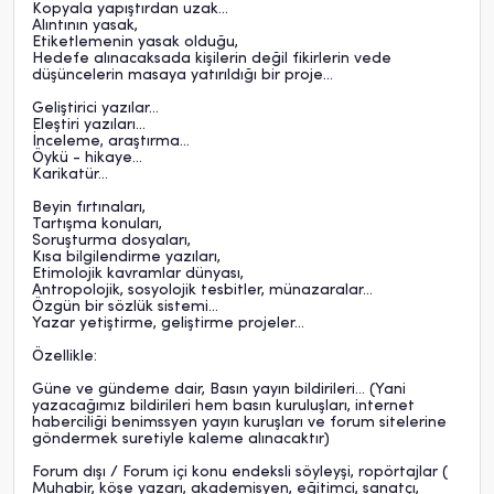
Kopyala yapıştırdan uzak...
Alıntının yasak,
Etiketlemenin yasak olduğu,
Hedefe alınacaksada kişilerin değil fikirlerin vede
düşüncelerin masaya yatırıldığı bir proje...
Geliştirici yazılar...
Eleştiri yazıları...
İnceleme, araştırma...
Öykü - hikaye...
Karikatür...
Beyin fırtınaları,
Tartışma konuları,
Soruşturma dosyaları,
Kısa bilgilendirme yazıları,
Etimolojik kavramlar dünyası,
Antropolojik, sosyolojik tesbitler, münazaralar...
Özgün bir sözlük sistemi...
Yazar yetiştirme, geliştirme projeler...
Özellikle:
Güne ve gündeme dair, Basın yayın bildirileri... (Yani
yazacağımız bildirileri hem basın kuruluşları, internet
haberciliği benimssyen yayın kuruşları ve forum sitelerine
göndermek suretiyle kaleme alınacaktır)
Forum dışı / Forum içi konu endeksli söyleyşi, ropörtajlar (
Muhabir, köşe yazarı, akademisyen, eğitimci, sanatçı,