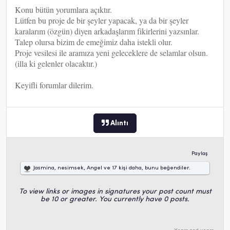
Konu bütün yorumlara açıktır.
Lütfen bu proje de bir şeyler yapacak, ya da bir şeyler
karalarım (özgün) diyen arkadaşlarım fikirlerini yazsınlar.
Talep olursa bizim de emeğimiz daha istekli olur.
Proje vesilesi ile aramıza yeni geleceklere de selamlar olsun.
(illa ki gelenler olacaktır.)
Keyifli forumlar dilerim.
Alıntı
Paylaş
Jasmina
,
nesimsek
,
Angel
ve
17 kişi daha
, bunu beğendiler.
To view links or images in signatures your post count must
be 10 or greater. You currently have 0 posts.