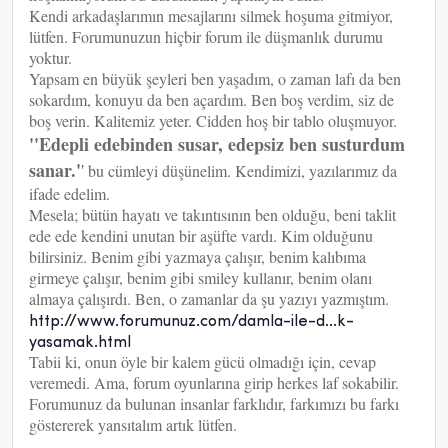
Kendi arkadaşlarımın mesajlarını silmek hoşuma gitmiyor,
lütfen. Forumunuzun hiçbir forum ile düşmanlık durumu
yoktur.
Yapsam en büyük şeyleri ben yaşadım, o zaman lafı da ben
sokardım, konuyu da ben açardım. Ben boş verdim, siz de
boş verin. Kalitemiz yeter. Cidden hoş bir tablo oluşmuyor.
''Edepli edebinden susar, edepsiz ben susturdum
sanar.'
'
bu cümleyi düşünelim. Kendimizi, yazılarımız da
ifade edelim.
Mesela; bütün hayatı ve takıntısının ben olduğu, beni taklit
ede ede kendini unutan bir aşüfte vardı. Kim olduğunu
bilirsiniz. Benim gibi yazmaya çalışır, benim kalıbıma
girmeye çalışır, benim gibi smiley kullanır, benim olanı
almaya çalışırdı. Ben, o zamanlar da şu yazıyı yazmıştım.
http://www.forumunuz.com/damla-ile-d...k-
yasamak.html
Tabii ki, onun öyle bir kalem gücü olmadığı için, cevap
veremedi. Ama, forum oyunlarına girip herkes laf sokabilir.
Forumunuz da bulunan insanlar farklıdır, farkımızı bu farkı
göstererek yansıtalım artık lütfen.