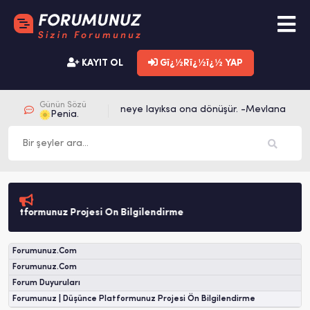
KAYIT OL
Gï¿½Rï¿½ï¿½ YAP
Günün Sözü
Her şey neye layıksa ona dönüşür. -Mevlana
Penia.
munuz Projesi Ön Bilgilendirme
Forumunuz.Com
Forumunuz.Com
Forum Duyuruları
Forumunuz | Düşünce Platformunuz Projesi Ön Bilgilendirme