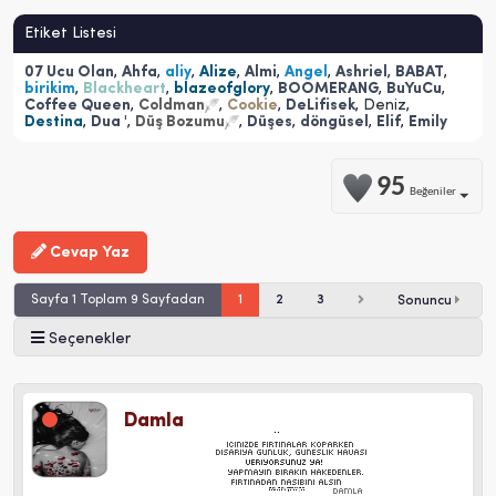
Etiket Listesi
07 Ucu Olan
,
Ahfa
,
aliy
,
Alize
,
Almi
,
Angel
,
Ashriel
,
BABAT
,
birikim
,
Blackheart
,
blazeofglory
,
BOOMERANG
,
BuYuCu
,
Coffee Queen
,
Coldman
,
Cookie
,
DeLifisek
,
Deniz
,
Destina
,
Dua '
,
Düş Bozumu
,
Düşes
,
döngüsel
,
Elif
,
Emily
95
Beğeniler
Cevap Yaz
Sayfa 1 Toplam 9 Sayfadan
1
2
3
Sonuncu
Seçenekler
Damla