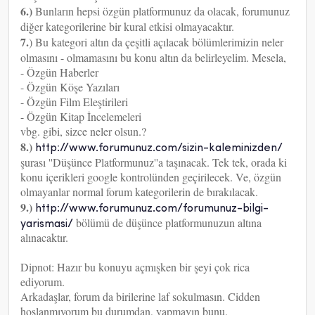
6.)
Bunların hepsi özgün platformunuz da olacak, forumunuz
diğer kategorilerine bir kural etkisi olmayacaktır.
7.
) Bu kategori altın da çeşitli açılacak bölümlerimizin neler
olmasını - olmamasını bu konu altın da belirleyelim. Mesela,
- Özgün Haberler
- Özgün Köşe Yazıları
- Özgün Film Eleştirileri
- Özgün Kitap İncelemeleri
vbg. gibi, sizce neler olsun.?
8.)
http://www.forumunuz.com/sizin-kaleminizden/
şurası ''Düşünce Platformunuz''a taşınacak. Tek tek, orada ki
konu içerikleri google kontrolünden geçirilecek. Ve, özgün
olmayanlar normal forum kategorilerin de bırakılacak.
9.)
http://www.forumunuz.com/forumunuz-bilgi-
bölümü de düşünce platformunuzun altına
yarismasi/
alınacaktır.
Dipnot: Hazır bu konuyu açmışken bir şeyi çok rica
ediyorum.
Arkadaşlar, forum da birilerine laf sokulmasın. Cidden
hoşlanmıyorum bu durumdan, yapmayın bunu.