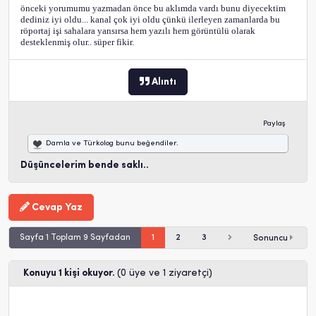
önceki yorumumu yazmadan önce bu aklımda vardı bunu diyecektim
dediniz iyi oldu... kanal çok iyi oldu çünkü ilerleyen zamanlarda bu
röportaj işi sahalara yansırsa hem yazılı hem görüntülü olarak
desteklenmiş olur.. süper fikir.
Alıntı
Paylaş
Damla
ve
Türkolog
bunu beğendiler.
Düşüncelerim bende saklı..
Cevap Yaz
Sayfa 1 Toplam 9 Sayfadan
1
2
3
Sonuncu
Konuyu 1 kişi okuyor.
(0 üye ve 1 ziyaretçi)