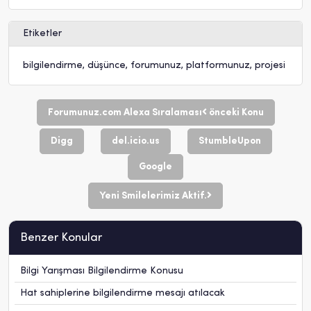
Etiketler
bilgilendirme
,
düşünce
,
forumunuz
,
platformunuz
,
projesi
Forumunuz.com Alexa Sıralaması
önceki Konu
Digg
del.icio.us
StumbleUpon
Google
Yeni Smilelerimiz Aktif.
Benzer Konular
Bilgi Yarışması Bilgilendirme Konusu
Hat sahiplerine bilgilendirme mesajı atılacak