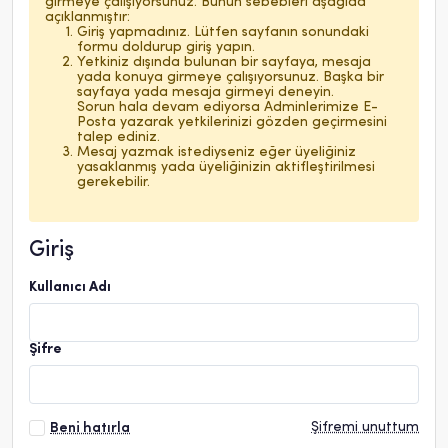
girmeye çalışıyorsunuz. Bunun sebebleri aşağıda
açıklanmıştır:
Giriş yapmadınız. Lütfen sayfanın sonundaki
formu doldurup giriş yapın.
Yetkiniz dışında bulunan bir sayfaya, mesaja
yada konuya girmeye çalışıyorsunuz. Başka bir
sayfaya yada mesaja girmeyi deneyin.
Sorun hala devam ediyorsa Adminlerimize E-
Posta yazarak yetkilerinizi gözden geçirmesini
talep ediniz.
Mesaj yazmak istediyseniz eğer üyeliğiniz
yasaklanmış yada üyeliğinizin aktifleştirilmesi
gerekebilir.
Giriş
Kullanıcı Adı
Şifre
Şifremi unuttum
Beni hatırla