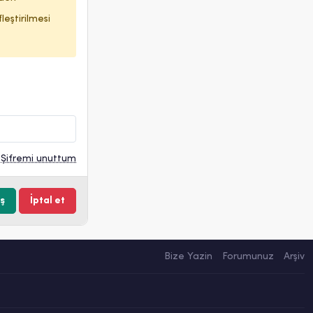
leştirilmesi
Şifremi unuttum
Bize Yazin
Forumunuz
Arşiv