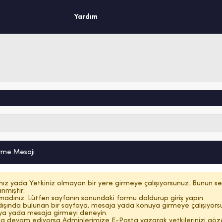
Yardım
irme Mesajı
nız yada Yetkiniz olmayan bir yere girmeye çalışıyorsunuz. Bunun se
nmıştır:
madınız. Lütfen sayfanın sonundaki formu doldurup giriş yapın.
 dışında bulunan bir sayfaya, mesaja yada konuya girmeye çalışıyor
aya yada mesaja girmeyi deneyin.
la devam ediyorsa Adminlerimize E-Posta yazarak yetkilerinizi gö