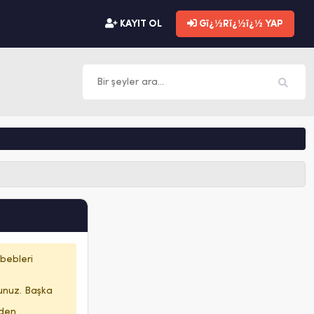
KAYIT OL
Gï¿½Rï¿½ï¿½ YAP
bebleri
sunuz. Başka
zden