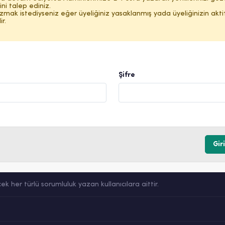
ni talep ediniz.
mak istediyseniz eğer üyeliğiniz yasaklanmış yada üyeliğinizin aktif
r.
Şifre
her türlü sorumluluk yazan kullanıcılara aittir.