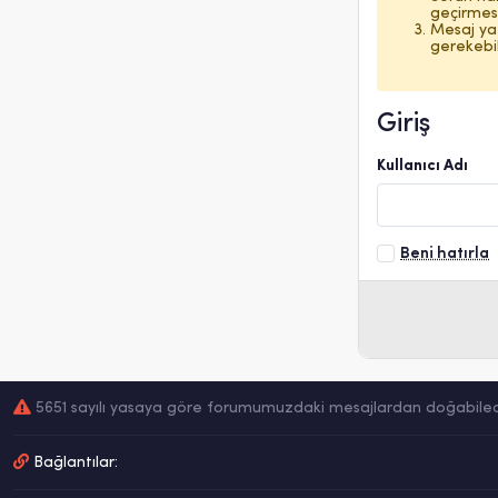
geçirmesi
Mesaj yaz
gerekebili
Giriş
Kullanıcı Adı
Beni hatırla
5651 sayılı yasaya göre forumumuzdaki mesajlardan doğabilecek 
Bağlantılar: