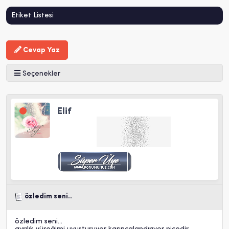
Etiket Listesi
Cevap Yaz
Seçenekler
Elif
özledim seni..
özledim seni...