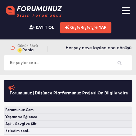
KAYIT OL
Gï¿½Rï¿½ï¿½ YAP
Günün Sözü
Her şey neye layıksa ona dönüşür. 
Penia.
Forumunuz | Düşünce Platformunuz Projesi Ön Bilgilendirme
Forumunuz.Com
Yaşam ve Eğlence
Aşk - Sevgi ve Şiir
özledim seni..