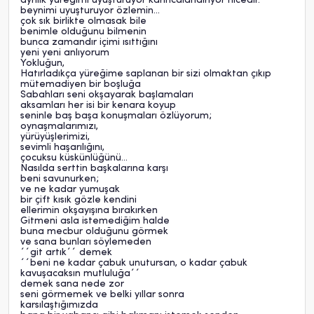
ayrılık yüreğimi uyuşturuyor karıncalandırıyor nicedir.
beynimi uyuşturuyor özlemin...
çok sık birlikte olmasak bile
benimle olduğunu bilmenin
bunca zamandır içimi ısıttığını
yeni yeni anlıyorum
Yokluğun,
Hatırladıkça yüreğime saplanan bir sizi olmaktan çıkıp
mütemadiyen bir boşluğa
Sabahları seni okşayarak başlamaları
aksamları her isi bir kenara koyup
seninle baş başa konuşmaları özlüyorum;
oynaşmalarımızı,
yürüyüşlerimizi,
sevimli haşarılığını,
çocuksu küskünlüğünü...
Nasılda serttin başkalarına karşı
beni savunurken;
ve ne kadar yumuşak
bir çift kısık gözle kendini
ellerimin okşayışına bırakırken
Gitmeni asla istemediğim halde
buna mecbur olduğunu görmek
ve sana bunları söylemeden
´´git artık´´ demek
´´beni ne kadar çabuk unutursan, o kadar çabuk
kavuşacaksın mutluluğa´´
demek sana nede zor
seni görmemek ve belki yıllar sonra
karsılaştığımızda