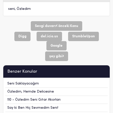
seni
,
Özledim
Sevgi duvarı
önceki Konu
Digg
del.icio.us
StumbleUpon
Google
şey gibi
Benzer Konular
Seni Saklayacağım
Özledim, Hemde Delicesine
110 - Özledim Seni Gitar Akorları
Say ki Ben Hiç Sevmedim Seni!