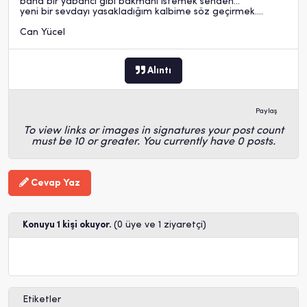
bana bir yabancı gibi bakmanı istemek senden...
yeni bir sevdayı yasakladığım kalbime söz geçirmek....
Can Yücel
Alıntı
Paylaş
To view links or images in signatures your post count
must be 10 or greater. You currently have 0 posts.
Cevap Yaz
Konuyu 1 kişi okuyor.
(0 üye ve 1 ziyaretçi)
Etiketler