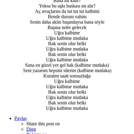
Bana mı kalır?
Yoksa bu aşkı baskası mı alır?
Aç avuçlarını da tut tut tut kalbimi
Bende durum vahim
Senin daha aklın başındaysa bana söyle
Başına neler gelecek
Uğra kalbime
Uğra kalbime mutlaka
Bak senin olur belki
Uğra kalbime mutlaka
Bak senin olur belki
Uğra kalbime mutlaka
Sana en güzel yer gel bak (kalbime mutlaka)
Seni yazarım hepsini silerim (kalbime mutlaka)
Kuralım saati sonsuzluğa
Uğra kalbime
Uğra kalbime mutlaka
Bak senin olur belki
Uğra kalbime mutlaka
Bak senin olur belki
Uğra kalbime mutlaka
Paylaş
Share this post on
Digg