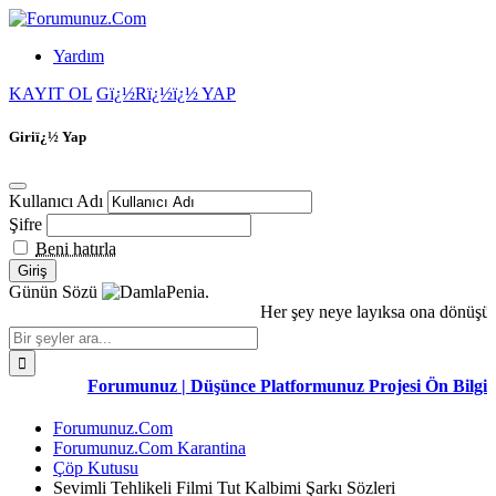
Yardım
KAYIT OL
Gï¿½Rï¿½ï¿½ YAP
Giriï¿½ Yap
Kullanıcı Adı
Şifre
Beni hatırla
Günün Sözü
Penia.
Her şey neye layıksa ona dönüşür. 
Forumunuz | Düşünce Platformunuz Projesi Ön Bilgilend
Forumunuz.Com
Forumunuz.Com Karantina
Çöp Kutusu
Sevimli Tehlikeli Filmi Tut Kalbimi Şarkı Sözleri