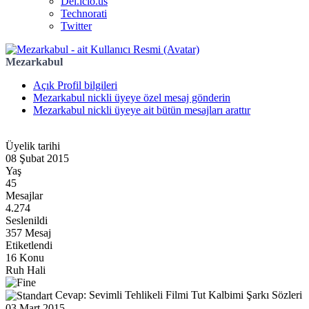
Del.icio.us
Technorati
Twitter
Mezarkabul
Açık Profil bilgileri
Mezarkabul nickli üyeye özel mesaj gönderin
Mezarkabul nickli üyeye ait bütün mesajları arattır
Üyelik tarihi
08 Şubat 2015
Yaş
45
Mesajlar
4.274
Seslenildi
357 Mesaj
Etiketlendi
16 Konu
Ruh Hali
Cevap: Sevimli Tehlikeli Filmi Tut Kalbimi Şarkı Sözleri
03 Mart 2015