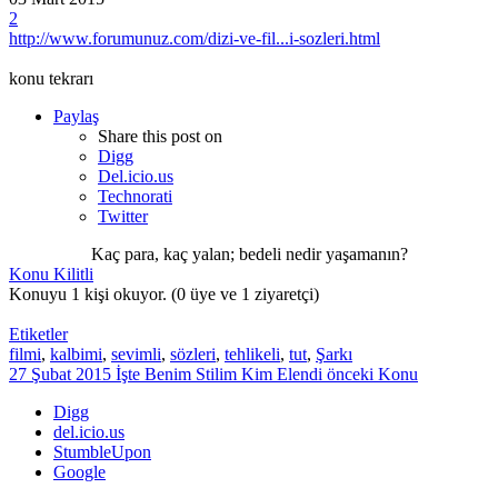
2
http://www.forumunuz.com/dizi-ve-fil...i-sozleri.html
konu tekrarı
Paylaş
Share this post on
Digg
Del.icio.us
Technorati
Twitter
Kaç para, kaç yalan; bedeli nedir yaşamanın?
Konu Kilitli
Konuyu 1 kişi okuyor.
(0 üye ve 1 ziyaretçi)
Etiketler
filmi
,
kalbimi
,
sevimli
,
sözleri
,
tehlikeli
,
tut
,
Şarkı
27 Şubat 2015 İşte Benim Stilim Kim Elendi
önceki Konu
Digg
del.icio.us
StumbleUpon
Google