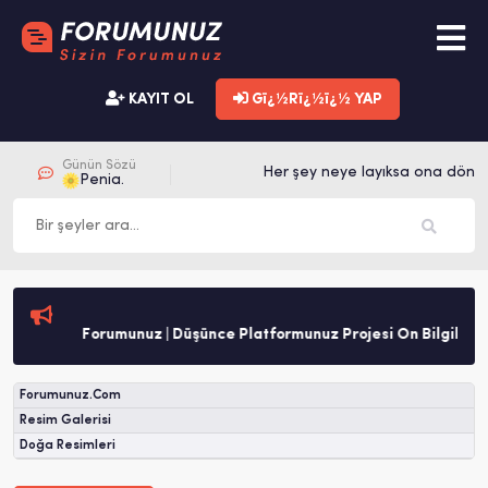
KAYIT OL
Gï¿½Rï¿½ï¿½ YAP
Günün Sözü
Her şey neye layıksa ona dönüş
Penia.
Forumunuz | Düşünce Platformunuz Projesi Ön Bilgilendi
Forumunuz.Com
Resim Galerisi
Doğa Resimleri