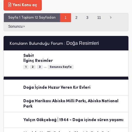
Yeni Konu aç
1
2
3
11
Sayfa 1 Toplam 12 Sayfadan
Sonuncu
Doğa Resimleri
Konuların Bulunduğu Forum :
Sabit
İlginç Resimler
...
1
2
3
Sonuncu Sayfa
Doğa İçinde Huzur Veren Kır Evleri
Doğa Harikası Abisko Milli Parkı, Abisko National
Park
Yalçın Gökçebağ | 1944 - Doğa içinde süren yaşamı