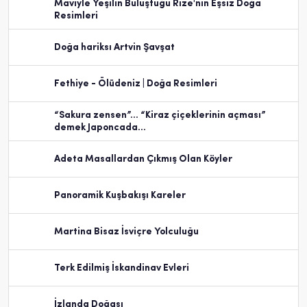
Maviyle Yeşilin Buluştuğu Rize'nin Eşsiz Doğa
Resimleri
Doğa hariksı Artvin Şavşat
Fethiye - Ölüdeniz | Doğa Resimleri
“Sakura zensen”… “Kiraz çiçeklerinin açması”
demek Japoncada…
Adeta Masallardan Çıkmış Olan Köyler
Panoramik Kuşbakışı Kareler
Martina Bisaz İsviçre Yolculuğu
Terk Edilmiş İskandinav Evleri
İzlanda Doğası