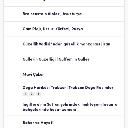
Breirenstein Alpleri, Avusturya
Cam Plajı, Ussuri Körfezi, Rusya
Güzellik Vadisi ' nden güzellik manzarası | İran
Güllerin Güzelliği l Gülfem'in Gülleri
Mavi Çukur
Doğa Harikası Trabzon |Trabzon Doğa Resimleri
1
2
3
İngiltere'nin Sutton şehrindeki muhteşem lavanta
bahçelerinde hasat zamanı
Bahar ve Hayat!