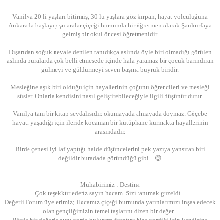
Vanilya 20 li yaşları bitirmiş, 30 lu yaşlara göz kırpan, hayat yolculuğuna
Ankarada başlayıp şu aralar çiçeği burnunda bir öğretmen olarak Şanlıurfaya
gelmiş bir okul öncesi öğretmenidir.
Dışarıdan soğuk nevale denilen tanıdıkça aslında öyle biri olmadığı görülen
aslında buralarda çok belli etmesede içinde hala yaramaz bir çocuk barındıran
gülmeyi ve güldürmeyi seven başına buyruk biridir.
Mesleğine aşık biri olduğu için hayallerinin çoğunu öğrencileri ve mesleği
süsler. Onlarla kendisini nasıl geliştirebileceğiyle ilgili düşünür durur.
Vanilya tam bir kitap sevdalısıdır. okumayada almayada doymaz. Göçebe
hayatı yaşadığı için ileride kocaman bir kütüphane kurmakta hayallerinin
arasındadır.
Birde çenesi iyi laf yaptığı halde düşüncelerini pek yazıya yansıtan biri
değildir buradada göründüğü gibi... 😊
Muhabirimiz : Destina
Çok teşekkür ederiz sayın hocam. Sizi tanımak güzeldi...
Değerli Forum üyelerimiz; Hocamız çiçeği burnunda yarınlarımızı inşaa edecek
olan gençliğimizin temel taşlarını dizen bir değer...
Böyle bir değerle aynı yerde bulunma fırsatını bize verdiği için kendisine