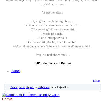
teşekkür ediyoruz.
Ve özetleyelim :
- Çiçeği burnunda bir öğretmen...
- Dışardan belli etmesede sıcak kanlı biri...
- Gülmeyi ve güldürmeyi seven biri...
- Mesleğine aşık...
- Tam bir kitap sevdalısı
- Gelecekte kitaplık hayalleri kuran biri...
- Ağzı iyi laf yapan ama düşüncelerini yazıya dökmeyen biri...
Sevgi ve muhabbetimizle...
FdP Haber Servisi / Destina
Alıntı
Paylaş
Damla
,
Penia
,
Toprak
ve
7 kişi daha
, bunu beğendiler.
Damla