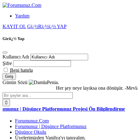
Yardım
KAYIT OL
Gï¿½Rï¿½ï¿½ YAP
Giriï¿½ Yap
Kullanıcı Adı
Şifre
Beni hatırla
Günün Sözü
Penia.
Her şey neye layıksa ona dönüşür. -Mevlana
 | Düşünce Platformunuz Projesi Ön Bilgilendirme
Forumunuz.Com
Forumunuz | Düşünce Platformunuz
Düşünce Okulu
Üyelerimizden Vanilya'yı tanıyalım.