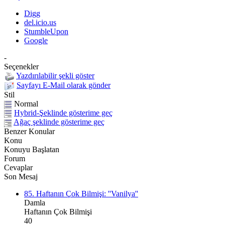
Digg
del.icio.us
StumbleUpon
Google
-
Seçenekler
Yazdırılabilir şekli göster
Sayfayı E-Mail olarak gönder
Stil
Normal
Hybrid-Şeklinde gösterime geç
Ağaç şeklinde gösterime geç
Benzer Konular
Konu
Konuyu Başlatan
Forum
Cevaplar
Son Mesaj
85. Haftanın Çok Bilmişi: ''Vanilya''
Damla
Haftanın Çok Bilmişi
40