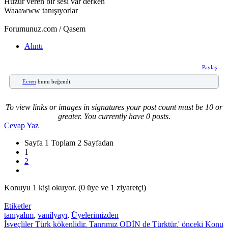
Huzur veren bir sesi var derken
Waaawww tanışıyorlar
Forumunuz.com / Qasem
Alıntı
Paylaş
Ecren
bunu beğendi.
To view links or images in signatures your post count must be 10 or
greater. You currently have 0 posts.
Cevap Yaz
Sayfa 1 Toplam 2 Sayfadan
1
2
Konuyu 1 kişi okuyor.
(0 üye ve 1 ziyaretçi)
Etiketler
tanıyalım
,
vanilyayı
,
Üyelerimizden
İsveçliler Türk kökenlidir. Tanrımız ODİN de Türktür.'
önceki Konu