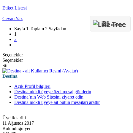
Etiket Listesi
Cevap Yaz
25
Beğeniler
Sayfa 1 Toplam 2 Sayfadan
1
2
Seçenekler
Seçenekler
Stil
Destina
Açık Profil bilgileri
Destina nickli üyeye özel mesaj gönderin
Destina´nin Web Sitesini ziyaret edin
Destina nickli üyeye ait bütün mesajları arattır
Üyelik tarihi
11 Ağustos 2017
Bulunduğu yer