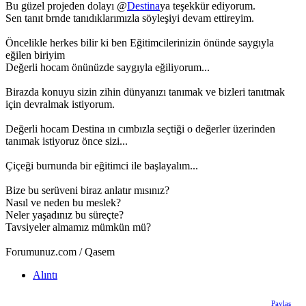
Bu güzel projeden dolayı @
Destina
ya teşekkür ediyorum.
Sen tanıt brnde tanıdıklarımızla söyleşiyi devam ettireyim.
Öncelikle herkes bilir ki ben Eğitimcilerinizin önünde saygıyla
eğilen biriyim
Değerli hocam önünüzde saygıyla eğiliyorum...
Birazda konuyu sizin zihin dünyanızı tanımak ve bizleri tanıtmak
için devralmak istiyorum.
Değerli hocam Destina ın cımbızla seçtiği o değerler üzerinden
tanımak istiyoruz önce sizi...
Çiçeği burnunda bir eğitimci ile başlayalım...
Bize bu serüveni biraz anlatır mısınız?
Nasıl ve neden bu meslek?
Neler yaşadınız bu süreçte?
Tavsiyeler almamız mümkün mü?
Forumunuz.com / Qasem
Alıntı
Paylaş