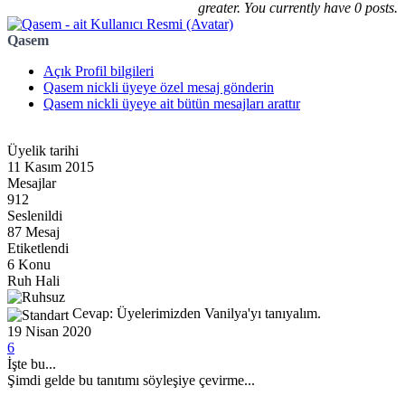
greater. You currently have 0 posts.
Qasem
Açık Profil bilgileri
Qasem nickli üyeye özel mesaj gönderin
Qasem nickli üyeye ait bütün mesajları arattır
Üyelik tarihi
11 Kasım 2015
Mesajlar
912
Seslenildi
87 Mesaj
Etiketlendi
6 Konu
Ruh Hali
Cevap: Üyelerimizden Vanilya'yı tanıyalım.
19 Nisan 2020
6
İşte bu...
Şimdi gelde bu tanıtımı söyleşiye çevirme...