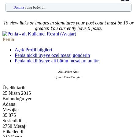
Destina
bunu beğendi.
To view links or images in signatures your post count must be 10 or
greater. You currently have 0 posts.
Penia
Açık Profil bilgileri
Penia nickli üyeye özel mesaj gönderin
Penia nickli üyeye ait bütün mesajları arattır
Akıllandım Artık
Şimdi Daha Deliyim
Üyelik tarihi
25 Nisan 2015
Bulunduğu yer
Adana
Mesajlar
35.875
Seslenildi
2758 Mesaj
Etiketlendi