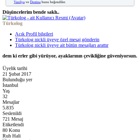
Vanilya
ve
Destina
bunu beğendiler.
Düşüncelerim bende saklı..
Türkolog
Açık Profil bilgileri
Türkolog nickli üyeye özel mesaj gönderin
Türkolog nickli üyeye ait bütün mesajları arattır
erler gibi yürüyor, ayaklarının çevikliğine güveniyorsun. Bunun 
Üyelik tarihi
21 Şubat 2017
Bulunduğu yer
İstanbul
Yaş
32
Mesajlar
5.835
Seslenildi
721 Mesaj
Etiketlendi
80 Konu
Ruh Hali