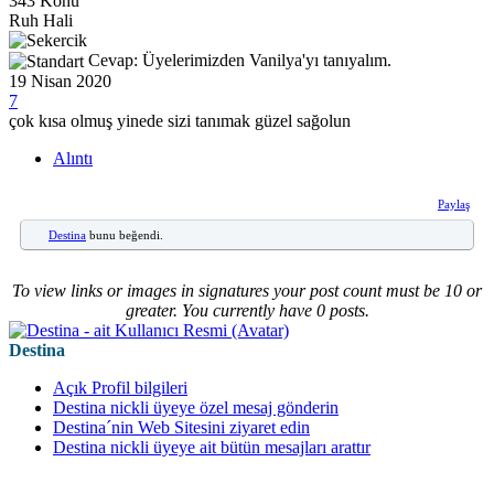
343 Konu
Ruh Hali
Cevap: Üyelerimizden Vanilya'yı tanıyalım.
19 Nisan 2020
7
çok kısa olmuş yinede sizi tanımak güzel sağolun
Alıntı
Paylaş
Destina
bunu beğendi.
To view links or images in signatures your post count must be 10 or
greater. You currently have 0 posts.
Destina
Açık Profil bilgileri
Destina nickli üyeye özel mesaj gönderin
Destina´nin Web Sitesini ziyaret edin
Destina nickli üyeye ait bütün mesajları arattır