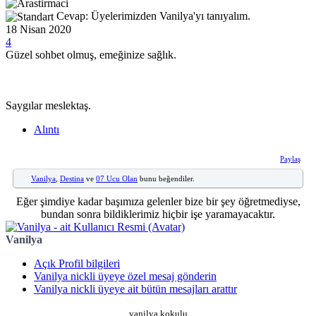
Cevap: Üyelerimizden Vanilya'yı tanıyalım.
18 Nisan 2020
4
Güzel sohbet olmuş, emeğinize sağlık.
Saygılar meslektaş.
Alıntı
Paylaş
Vanilya
,
Destina
ve
07 Ucu Olan
bunu beğendiler.
Eğer şimdiye kadar başımıza gelenler bize bir şey öğretmediyse,
bundan sonra bildiklerimiz hiçbir işe yaramayacaktır.
Vanilya
Açık Profil bilgileri
Vanilya nickli üyeye özel mesaj gönderin
Vanilya nickli üyeye ait bütün mesajları arattır
vanilya kokulu