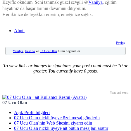
Keyifle okudum. Seni tanımak güzel sevgili @
Vanilya
, eğitim
hayatınız da başarılarının devamını diliyorum.
Her ikinize de teşekkür ederim, emeğinize sağlık.
Alıntı
Paylaş
Vanilya
,
Destina
ve
07 Ucu Olan
bunu beğendiler.
To view links or images in signatures your post count must be 10 or
greater. You currently have 0 posts.
Years and years.
07 Ucu Olan
Açık Profil bilgileri
07 Ucu Olan nickli üyeye özel mesaj gönderin
07 Ucu Olan´nin Web Sitesini ziyaret edin
07 Ucu Olan nickli üyeye ait bütün mesajları arattır