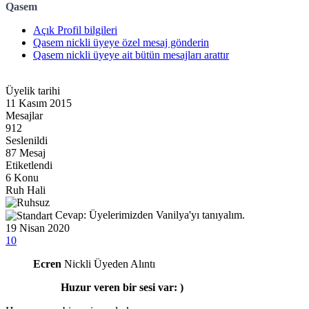
Qasem
Açık Profil bilgileri
Qasem nickli üyeye özel mesaj gönderin
Qasem nickli üyeye ait bütün mesajları arattır
Üyelik tarihi
11 Kasım 2015
Mesajlar
912
Seslenildi
87 Mesaj
Etiketlendi
6 Konu
Ruh Hali
Cevap: Üyelerimizden Vanilya'yı tanıyalım.
19 Nisan 2020
10
Ecren
Nickli Üyeden Alıntı
Huzur veren bir sesi var: )