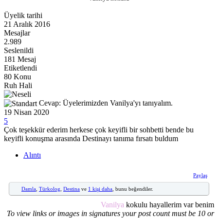
Üyelik tarihi
21 Aralık 2016
Mesajlar
2.989
Seslenildi
181 Mesaj
Etiketlendi
80 Konu
Ruh Hali
Cevap: Üyelerimizden Vanilya'yı tanıyalım.
19 Nisan 2020
5
Çok teşekkür ederim herkese çok keyifli bir sohbetti bende bu
keyifli konuşma arasında Destinayı tanıma fırsatı buldum
Alıntı
Paylaş
Damla
,
Türkolog
,
Destina
ve
1 kişi daha
, bunu beğendiler.
Vanilya
kokulu hayallerim var benim
To view links or images in signatures your post count must be 10 or