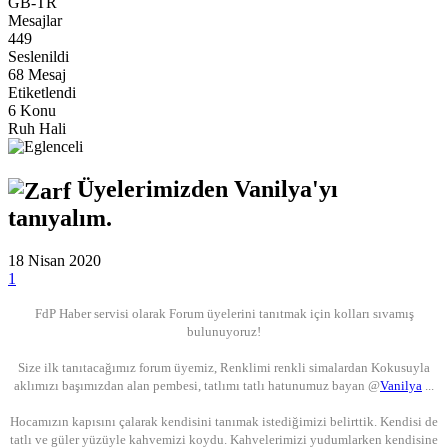
GB-TR
Mesajlar
449
Seslenildi
68 Mesaj
Etiketlendi
6 Konu
Ruh Hali
Üyelerimizden Vanilya'yı
tanıyalım.
18 Nisan 2020
1
FdP Haber servisi olarak Forum üyelerini tanıtmak için kolları sıvamış
bulunuyoruz!
Size ilk tanıtacağımız forum üyemiz, Renklimi renkli simalardan Kokusuyla
aklımızı başımızdan alan pembesi, tatlımı tatlı hatunumuz bayan @
Vanilya
...
Hocamızın kapısını çalarak kendisini tanımak istediğimizi belirttik. Kendisi de
tatlı ve güler yüzüyle kahvemizi koydu. Kahvelerimizi yudumlarken kendisine