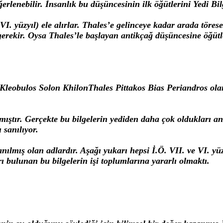
lenebilir. İnsanlık bu düşüncesinin ilk öğütlerini Yedi Bilg
Ö. VI. yüzyıl) ele alırlar. Thales’e gelinceye kadar arada tör
k gerekir. Oysa Thales’le başlayan antikçağ düşüncesine öğü
 Kleobulos Solon KhilonThales Pittakos Bias Periandros olar
mıştır. Gerçekte bu bilgelerin yediden daha çok oldukları an
 sanılıyor.
anılmış olan adlardır. Aşağı yukarı hepsi İ.Ö. VII. ve VI. y
rı bulunan bu bilgelerin işi toplumlarına yararlı olmaktı.