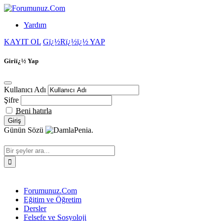
Yardım
KAYIT OL
Gï¿½Rï¿½ï¿½ YAP
Giriï¿½ Yap
Kullanıcı Adı
Şifre
Beni hatırla
Günün Sözü
Penia.
Forumunuz.Com
Eğitim ve Öğretim
Dersler
Felsefe ve Sosyoloji