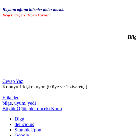
Hayatın ağıtını bilenler anlar ancak.
Değeri değere değen kavrar.
Bil
Cevap Yaz
Konuyu 1 kişi okuyor.
(0 üye ve 1 ziyaretçi)
Etiketler
bilge
,
uyum
,
yedi
Büyük Öğütçüler
önceki Konu
Digg
del.icio.us
StumbleUpon
Google