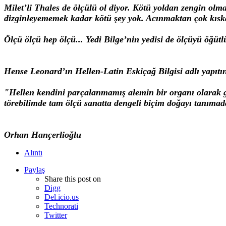
Milet’li Thales de ölçülü ol diyor. Kötü yoldan zengin ol
dizginleyememek kadar kötü şey yok. Acınmaktan çok kısk
Ölçü ölçü hep ölçü... Yedi Bilge’nin yedisi de ölçüyü öğütl
Hense Leonard’ın Hellen-Latin Eskiçağ Bilgisi adlı yapıtın
"Hellen kendini parçalanmamış alemin bir organı olarak g
törebilimde tam ölçü sanatta dengeli biçim doğayı tanımad
Orhan Hançerlioğlu
Alıntı
Paylaş
Share this post on
Digg
Del.icio.us
Technorati
Twitter