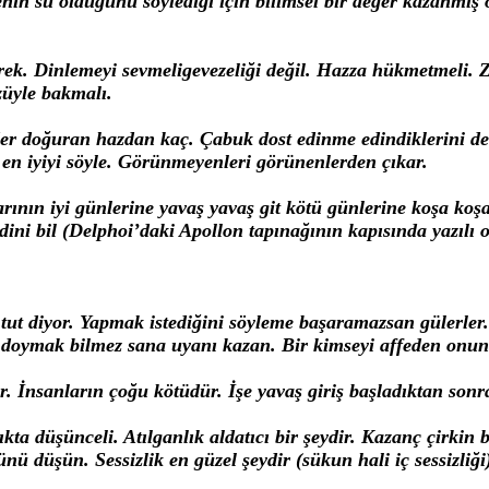
n su olduğunu söylediği için bilimsel bir değer kazanmış öt
ek. Dinlemeyi sevmeligevezeliği değil. Hazza hükmetmeli. Zo
züyle bakmalı.
 Keder doğuran hazdan kaç. Çabuk dost edinme edindiklerini
 en iyiyi söyle. Görünmeyenleri görünenlerden çıkar.
tlarının iyi günlerine yavaş yavaş git kötü günlerine koşa ko
ni bil (Delphoi’daki Apollon tapınağının kapısında yazılı ol
tut diyor. Yapmak istediğini söyleme başaramazsan gülerler
 doymak bilmez sana uyanı kazan. Bir kimseyi affeden onun
r. İnsanların çoğu kötüdür. İşe yavaş giriş başladıktan sonr
ıkta düşünceli. Atılganlık aldatıcı bir şeydir. Kazanç çirkin
tünü düşün. Sessizlik en güzel şeydir (sükun hali iç sessizliğ