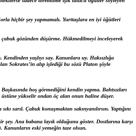
ekilerse sadece törebilime işık tutucu öğütler söyleyen
rla hiçbir şey yapmamalı. Yurttaşlara en iyi öğütleri
 de çabuk gözünden düşürme. Hükmedilmeyi inceleyerek
şa. Kendinden yaşlıyı say. Kanunlara uy. Haksızlığa
an Sokrates’in alıp işlediği bu sözü Platon şöyle
. Başkasında hoş görmediğini kendin yapma. Bahtsızları
 üstüne yükselir ondan öç alan onun haline düşer.
a sıkı sarıl. Çabuk konuşmaktan sakınyanılırsın. Yaptığını
 bir şey. Ana babana layık olduğunu göster. Dostlarına karşı
i). Kanunların eski yemeğin taze olsun.