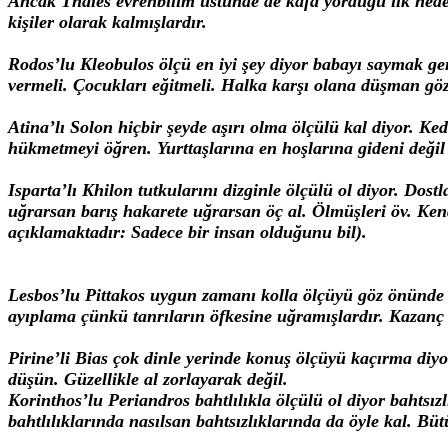
Ancak Thales evrenbilim üstünde de kafa yorduğu ilk nedeni
kişiler olarak kalmışlardır.
Rodos’lu Kleobulos ölçü en iyi şey diyor babayı saymak ger
vermeli. Çocukları eğitmeli. Halka karşı olana düşman gö
Atina’lı Solon hiçbir şeyde aşırı olma ölçülü kal diyor.
hükmetmeyi öğren. Yurttaşlarına en hoşlarına gideni değil
Isparta’lı Khilon tutkularını dizginle ölçülü ol diyor. Dos
uğrarsan barış hakarete uğrarsan öç al. Ölmüşleri öv. Kendi
açıklamaktadır: Sadece bir insan olduğunu bil).
Lesbos’lu Pittakos uygun zamanı kolla ölçüyü göz önünde 
ayıplama çünkü tanrıların öfkesine uğramışlardır. Kazanç
Pirine’li Bias çok dinle yerinde konuş ölçüyü kaçırma diyo
düşün. Güzellikle al zorlayarak değil.
Korinthos’lu Periandros bahtlılıkla ölçülü ol diyor bahtsızl
bahtlılıklarında nasılsan bahtsızlıklarında da öyle kal. Bü