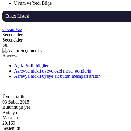
Uyum ve Yedi Bilge
Etiket Listesi
Cevap Yaz
Seçenekler
Seçenekler
Stil
Asrevya
Açık Profil bilgileri
Asrevya nickli üyeye özel mesaj gönderin
Asrevya nickli üyeye ait bütün mesajları arattır
Üyelik tarihi
03 Şubat 2015
Bulunduğu yer
Antalya
Mesajlar
20.169
Seslenildi