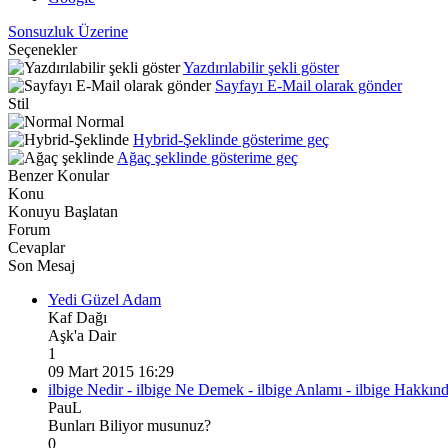
Sonsuzluk Üzerine
Seçenekler
Yazdırılabilir şekli göster
Sayfayı E-Mail olarak gönder
Stil
Normal
Hybrid-Şeklinde gösterime geç
Ağaç şeklinde gösterime geç
Benzer Konular
Konu
Konuyu Başlatan
Forum
Cevaplar
Son Mesaj
Yedi Güzel Adam
Kaf Dağı
Aşk'a Dair
1
09 Mart 2015 16:29
ilbige Nedir - ilbige Ne Demek - ilbige Anlamı - ilbige Hakkın
PauL
Bunları Biliyor musunuz?
0