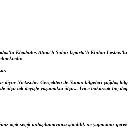
dos’lu Kleobulos Atina’lı Solon Isparta’lı Khilon Lesbos’lu 
gelmektedir.
sar.
ar diyor Nietzsche. Gerçekten de Yunan bilgeleri çağdaş bilg
de ölçü tek deyişle yaşamakta ölçü... İyice bakarsak hiç deği
tiğimiz açık seçik anlaşılamayınca şimdilik ne yapmamız gere