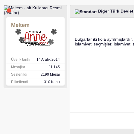
Diğer Türk Devle
Meltem
Bulgarlar iki kola ayrılmışlardı
İslamiyeti seçmişler, İslamiyeti 
Üyelik tarihi
14 Aralık 2014
Mesajlar
11.145
Seslenildi
2190 Mesaj
Etiketlendi
310 Konu