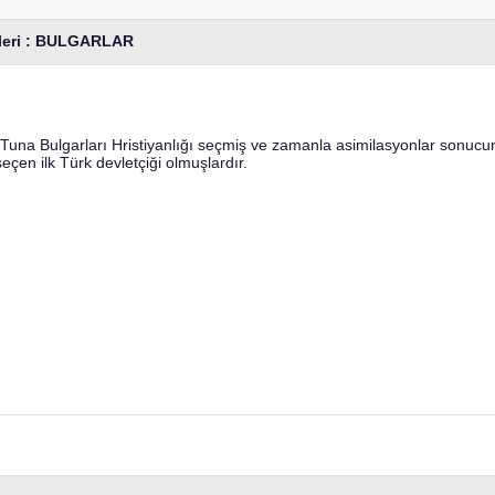
tleri : BULGARLAR
r. Tuna Bulgarları Hristiyanlığı seçmiş ve zamanla asimilasyonlar sonucund
seçen ilk Türk devletçiği olmuşlardır.