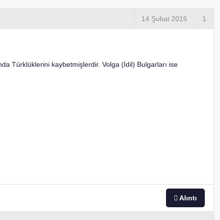
14 Şubat 2015
1
a Türklüklerini kaybetmişlerdir. Volga (İdil) Bulgarları ise
Alıntı