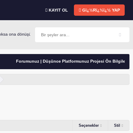
KAYIT OL
Gï¿½Rï¿½ï¿½ YAP
ksa ona dönüşür. -Mevlana
Forumunuz | Düşünce Platformunuz Projesi Ön Bilgilendirme
Seçenekler
Stil