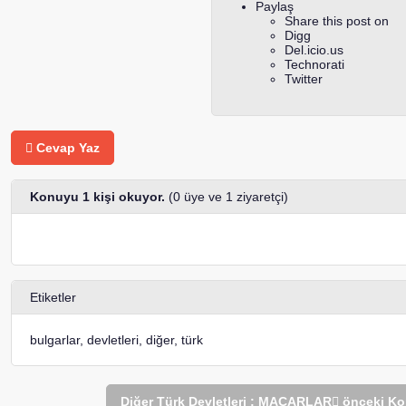
Paylaş
Share this post on
Digg
Del.icio.us
Technorati
Twitter
Cevap Yaz
Konuyu 1 kişi okuyor.
(0 üye ve 1 ziyaretçi)
Etiketler
bulgarlar
,
devletleri
,
diğer
,
türk
Diğer Türk Devletleri : MACARLAR
önceki Ko