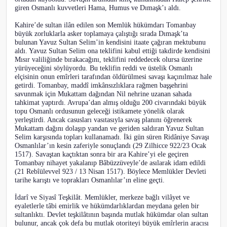
giren Osmanlı kuvvetleri Hama, Humus ve Dımaşk’ı aldı.
Kahire’de sultan ilân edilen son Memlük hükümdarı Tomanbay
büyük zorluklarla asker toplamaya çalıştığı sırada Dımaşk’ta
bulunan Yavuz Sultan Selim’in kendisini itaate çağıran mektubunu
aldı. Yavuz Sultan Selim ona teklifini kabul ettiği takdirde kendisini
Mısır valiliğinde bırakacağını, teklifini reddedecek olursa üzerine
yürüyeceğini söylüyordu. Bu teklifin reddi ve üstelik Osmanlı
elçisinin onun emîrleri tarafından öldürülmesi savaşı kaçınılmaz hale
getirdi. Tomanbay, maddî imkânsızlıklara rağmen başşehrini
savunmak için Mukattam dağından Nil nehrine uzanan sahada
tahkimat yaptırdı. Avrupa’dan almış olduğu 200 civarındaki büyük
topu Osmanlı ordusunun geleceği istikamete yönelik olarak
yerleştirdi. Ancak casusları vasıtasıyla savaş planını öğrenerek
Mukattam dağını dolaşıp yandan ve geriden saldıran Yavuz Sultan
Selim karşısında topları kullanamadı. İki gün süren Ridâniye Savaşı
Osmanlılar’ın kesin zaferiyle sonuçlandı (29 Zilhicce 922/23 Ocak
1517). Savaştan kaçtıktan sonra bir ara Kahire’yi ele geçiren
Tomanbay nihayet yakalanıp Bâbüzzüveyle’de asılarak idam edildi
(21 Rebîülevvel 923 / 13 Nisan 1517). Böylece Memlükler Devleti
tarihe karıştı ve toprakları Osmanlılar’ın eline geçti.
İdarî ve Siyasî Teşkilât. Memlükler, merkeze bağlı vilâyet ve
eyaletlerle tâbi emirlik ve hükümdarlıklardan meydana gelen bir
sultanlıktı. Devlet teşkilâtının başında mutlak hükümdar olan sultan
bulunur, ancak çok defa bu mutlak otoriteyi büyük emîrlerin aracısı