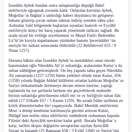
İzzeddin Aybek bundan sonra anlaşmazlığa düştüğü Bahrî
emîrleriyle uğraşmak zorunda kaldı. Onlardan kurtulan Aybek,
Moğollar’ın Bağdat’a saldırdığı haberi duyulunca bu gelişmeyi
bahane gösterip çocuk sultanı tahttan indirip yeniden tahta çıktı.
Ardından Saîd bölgesinde başlatılan isyanları bastırdı ve Eyyûbî
emîrleriyle ikinci bir barış yaparak yönetimde istikrarı sağladı. Bu
arada siyasî bir evliliğe niyetlenmesi ve Musul Emîri Bedreddin
Lü’lü’ün kızıyla nişanlanması yüzünden hanımı Şecerüddürr’ün
emriyle bir suikast sonucunda öldürüldü (22 Rebîülevvel 655 / 9
Nisan 1257).
Duruma hâkim olan İzzeddin Aybek’in memlükleri onun önceki
hanımından oğlu Nûreddin Ali’yi sultanlığa, aralarından Kutuz’u da
sultan nâibliğine getirmişlerdi. On beş yaşında tahta geçen Nûreddin
Ali zamanında (1257-1259) bütün yetkileri elinde tutan Kutuz, 656
(1258) yılında Bağdat Abbâsî hilâfetini ortadan kaldıran Moğollar’ın
Suriye istikametinde ilerlemeye devam etmesi üzerine, yaptığı
toplantıda bu zor şartlarda herkese söz geçirebilecek muktedir
birinin sultanlığa getirilmesini teklif etti ve oy birliğiyle sultan ilân
edildi (17 Zilkade 657 / 5 Kasım 1259). Bu sırada İslâm tarihinin en
kritik dönemlerinden biri yaşanıyordu. Bahrî Memlük emîrlerinin
Mısır’a dönüp kendisine katılmasıyla gücünü arttıran Kutuz,
Hülâgû’nun teslim olma tekliflerini reddederek ordusunun başında
Filistin’deki Aynicâlût mevkiine kadar geldi. Burada Moğollar’a
karşı, tarihin akışını değiştiren savaşlardan sayılan Aynicâlût
Savaşı’nı kazandı (25 Ramazan 658 / 3 Eylül 1260) ve Suriye’nin