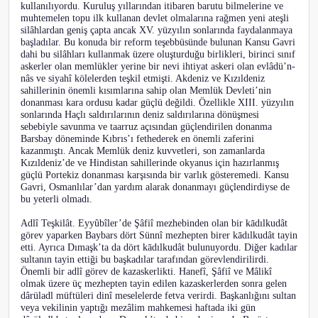
kullanılıyordu. Kuruluş yıllarından itibaren barutu bilmelerine ve
muhtemelen topu ilk kullanan devlet olmalarına rağmen yeni ateşli
silâhlardan geniş çapta ancak XV. yüzyılın sonlarında faydalanmaya
başladılar. Bu konuda bir reform teşebbüsünde bulunan Kansu Gavri
dahi bu silâhları kullanmak üzere oluşturduğu birlikleri, birinci sınıf
askerler olan memlükler yerine bir nevi ihtiyat askeri olan evlâdü’n-
nâs ve siyahî kölelerden teşkil etmişti. Akdeniz ve Kızıldeniz
sahillerinin önemli kısımlarına sahip olan Memlük Devleti’nin
donanması kara ordusu kadar güçlü değildi. Özellikle XIII. yüzyılın
sonlarında Haçlı saldırılarının deniz saldırılarına dönüşmesi
sebebiyle savunma ve taarruz açısından güçlendirilen donanma
Barsbay döneminde Kıbrıs’ı fethederek en önemli zaferini
kazanmıştı. Ancak Memlük deniz kuvvetleri, son zamanlarda
Kızıldeniz’de ve Hindistan sahillerinde okyanus için hazırlanmış
güçlü Portekiz donanması karşısında bir varlık gösteremedi. Kansu
Gavri, Osmanlılar’dan yardım alarak donanmayı güçlendirdiyse de
bu yeterli olmadı.
Adlî Teşkilât. Eyyûbîler’de Şâfiî mezhebinden olan bir kādılkudât
görev yaparken Baybars dört Sünnî mezhepten birer kādılkudât tayin
etti. Ayrıca Dımaşk’ta da dört kādılkudât bulunuyordu. Diğer kadılar
sultanın tayin ettiği bu başkadılar tarafından görevlendirilirdi.
Önemli bir adlî görev de kazaskerlikti. Hanefî, Şâfiî ve Mâlikî
olmak üzere üç mezhepten tayin edilen kazaskerlerden sonra gelen
dârüladl müftüleri dinî meselelerde fetva verirdi. Başkanlığını sultan
veya vekilinin yaptığı mezâlim mahkemesi haftada iki gün