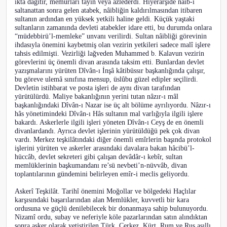
iktâ dağıtır, memurları tayin veya azlederdi. Hiyerarşide nâib-i
saltanattan sonra gelen atabek, nâibliğin kaldırılmasından itibaren
sultanın ardından en yüksek yetkili haline geldi. Küçük yaştaki
sultanların zamanında devleti atabekler idare etti, bu durumda onlara
“müdebbirü’l-memleke” unvanı verilirdi. Sultan nâibliği görevinin
ihdasıyla önemini kaybetmiş olan vezirin yetkileri sadece malî işlere
tahsis edilmişti. Vezirliği lağveden Muhammed b. Kalavun vezirin
görevlerini üç önemli divan arasında taksim etti. Bunlardan devlet
yazışmalarını yürüten Dîvân-ı İnşâ kâtibüssır başkanlığında çalışır,
bu göreve ulemâ sınıfına mensup, üslûbu güzel edipler seçilirdi.
Devletin istihbarat ve posta işleri de aynı divan tarafından
yürütülürdü. Maliye bakanlığının yerini tutan nâzır-ı mâl
başkanlığındaki Dîvân-ı Nazar ise üç alt bölüme ayrılıyordu. Nâzır-ı
hâs yönetimindeki Dîvân-ı Hâs sultanın mal varlığıyla ilgili işlere
bakardı. Askerlerle ilgili işleri yöneten Dîvân-ı Ceyş de en önemli
divanlardandı. Ayrıca devlet işlerinin yürütüldüğü pek çok divan
vardı. Merkez teşkilâtındaki diğer önemli emîrlerin başında protokol
işlerini yürüten ve askerler arasındaki davalara bakan hâcibü’l-
hüccâb, devlet sekreteri gibi çalışan devâdâr-ı kebîr, sultan
memlüklerinin başkumandanı re’sü nevbeti’n-nüvvâb, divan
toplantılarının gündemini belirleyen emîr-i meclis geliyordu.
Askerî Teşkilât. Tarihî önemini Moğollar ve bölgedeki Haçlılar
karşısındaki başarılarından alan Memlükler, kuvvetli bir kara
ordusuna ve güçlü denilebilecek bir donanmaya sahip bulunuyordu.
Nizamî ordu, subay ve neferiyle köle pazarlarından satın alındıktan
sonra asker olarak yetiştirilen Türk, Çerkez, Kürt, Rum ve Rus asıllı