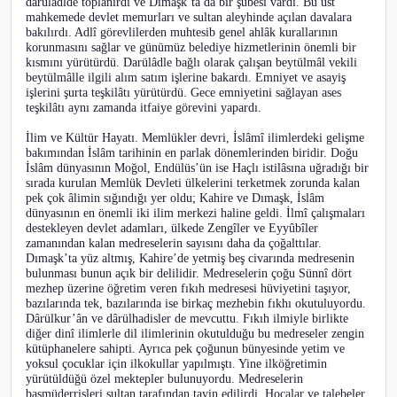
dârüladlde toplanırdı ve Dımaşk’ta da bir şubesi vardı. Bu üst
mahkemede devlet memurları ve sultan aleyhinde açılan davalara
bakılırdı. Adlî görevlilerden muhtesib genel ahlâk kurallarının
korunmasını sağlar ve günümüz belediye hizmetlerinin önemli bir
kısmını yürütürdü. Darülâdle bağlı olarak çalışan beytülmâl vekili
beytülmâlle ilgili alım satım işlerine bakardı. Emniyet ve asayiş
işlerini şurta teşkilâtı yürütürdü. Gece emniyetini sağlayan ases
teşkilâtı aynı zamanda itfaiye görevini yapardı.
İlim ve Kültür Hayatı. Memlükler devri, İslâmî ilimlerdeki gelişme
bakımından İslâm tarihinin en parlak dönemlerinden biridir. Doğu
İslâm dünyasının Moğol, Endülüs’ün ise Haçlı istilâsına uğradığı bir
sırada kurulan Memlük Devleti ülkelerini terketmek zorunda kalan
pek çok âlimin sığındığı yer oldu; Kahire ve Dımaşk, İslâm
dünyasının en önemli iki ilim merkezi haline geldi. İlmî çalışmaları
destekleyen devlet adamları, ülkede Zengîler ve Eyyûbîler
zamanından kalan medreselerin sayısını daha da çoğalttılar.
Dımaşk’ta yüz altmış, Kahire’de yetmiş beş civarında medresenin
bulunması bunun açık bir delilidir. Medreselerin çoğu Sünnî dört
mezhep üzerine öğretim veren fıkıh medresesi hüviyetini taşıyor,
bazılarında tek, bazılarında ise birkaç mezhebin fıkhı okutuluyordu.
Dârülkur’ân ve dârülhadisler de mevcuttu. Fıkıh ilmiyle birlikte
diğer dinî ilimlerle dil ilimlerinin okutulduğu bu medreseler zengin
kütüphanelere sahipti. Ayrıca pek çoğunun bünyesinde yetim ve
yoksul çocuklar için ilkokullar yapılmıştı. Yine ilköğretimin
yürütüldüğü özel mektepler bulunuyordu. Medreselerin
başmüderrisleri sultan tarafından tayin edilirdi. Hocalar ve talebeler