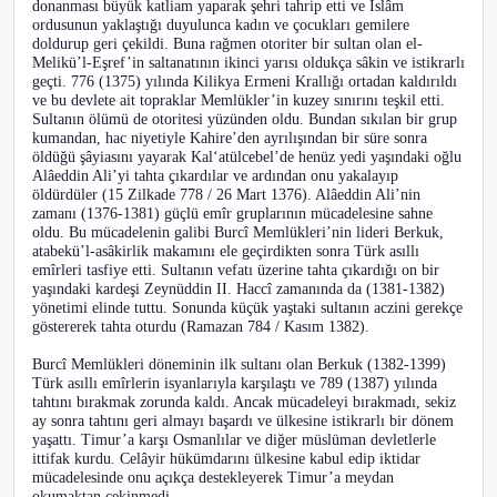
donanması büyük katliam yaparak şehri tahrip etti ve İslâm
ordusunun yaklaştığı duyulunca kadın ve çocukları gemilere
doldurup geri çekildi. Buna rağmen otoriter bir sultan olan el-
Melikü’l-Eşref’in saltanatının ikinci yarısı oldukça sâkin ve istikrarlı
geçti. 776 (1375) yılında Kilikya Ermeni Krallığı ortadan kaldırıldı
ve bu devlete ait topraklar Memlükler’in kuzey sınırını teşkil etti.
Sultanın ölümü de otoritesi yüzünden oldu. Bundan sıkılan bir grup
kumandan, hac niyetiyle Kahire’den ayrılışından bir süre sonra
öldüğü şâyiasını yayarak Kal‘atülcebel’de henüz yedi yaşındaki oğlu
Alâeddin Ali’yi tahta çıkardılar ve ardından onu yakalayıp
öldürdüler (15 Zilkade 778 / 26 Mart 1376). Alâeddin Ali’nin
zamanı (1376-1381) güçlü emîr gruplarının mücadelesine sahne
oldu. Bu mücadelenin galibi Burcî Memlükleri’nin lideri Berkuk,
atabekü’l-asâkirlik makamını ele geçirdikten sonra Türk asıllı
emîrleri tasfiye etti. Sultanın vefatı üzerine tahta çıkardığı on bir
yaşındaki kardeşi Zeynüddin II. Haccî zamanında da (1381-1382)
yönetimi elinde tuttu. Sonunda küçük yaştaki sultanın aczini gerekçe
göstererek tahta oturdu (Ramazan 784 / Kasım 1382).
Burcî Memlükleri döneminin ilk sultanı olan Berkuk (1382-1399)
Türk asıllı emîrlerin isyanlarıyla karşılaştı ve 789 (1387) yılında
tahtını bırakmak zorunda kaldı. Ancak mücadeleyi bırakmadı, sekiz
ay sonra tahtını geri almayı başardı ve ülkesine istikrarlı bir dönem
yaşattı. Timur’a karşı Osmanlılar ve diğer müslüman devletlerle
ittifak kurdu. Celâyir hükümdarını ülkesine kabul edip iktidar
mücadelesinde onu açıkça destekleyerek Timur’a meydan
okumaktan çekinmedi.