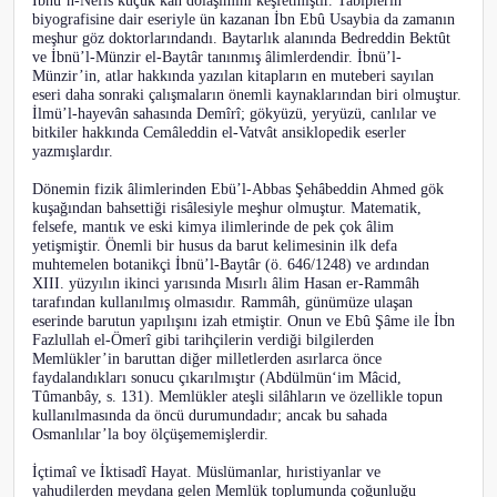
İbnü’n-Nefîs küçük kan dolaşımını keşfetmiştir. Tabiplerin
biyografisine dair eseriyle ün kazanan İbn Ebû Usaybia da zamanın
meşhur göz doktorlarındandı. Baytarlık alanında Bedreddin Bektût
ve İbnü’l-Münzir el-Baytâr tanınmış âlimlerdendir. İbnü’l-
Münzir’in, atlar hakkında yazılan kitapların en muteberi sayılan
eseri daha sonraki çalışmaların önemli kaynaklarından biri olmuştur.
İlmü’l-hayevân sahasında Demîrî; gökyüzü, yeryüzü, canlılar ve
bitkiler hakkında Cemâleddin el-Vatvât ansiklopedik eserler
yazmışlardır.
Dönemin fizik âlimlerinden Ebü’l-Abbas Şehâbeddin Ahmed gök
kuşağından bahsettiği risâlesiyle meşhur olmuştur. Matematik,
felsefe, mantık ve eski kimya ilimlerinde de pek çok âlim
yetişmiştir. Önemli bir husus da barut kelimesinin ilk defa
muhtemelen botanikçi İbnü’l-Baytâr (ö. 646/1248) ve ardından
XIII. yüzyılın ikinci yarısında Mısırlı âlim Hasan er-Rammâh
tarafından kullanılmış olmasıdır. Rammâh, günümüze ulaşan
eserinde barutun yapılışını izah etmiştir. Onun ve Ebû Şâme ile İbn
Fazlullah el-Ömerî gibi tarihçilerin verdiği bilgilerden
Memlükler’in baruttan diğer milletlerden asırlarca önce
faydalandıkları sonucu çıkarılmıştır (Abdülmün‘im Mâcid,
Tûmanbây, s. 131). Memlükler ateşli silâhların ve özellikle topun
kullanılmasında da öncü durumundadır; ancak bu sahada
Osmanlılar’la boy ölçüşememişlerdir.
İçtimaî ve İktisadî Hayat. Müslümanlar, hıristiyanlar ve
yahudilerden meydana gelen Memlük toplumunda çoğunluğu