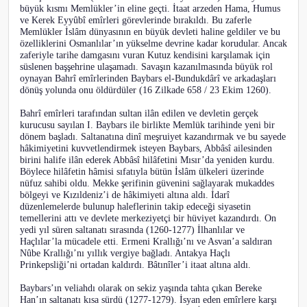
büyük kısmı Memlükler’in eline geçti. İtaat arzeden Hama, Humus
ve Kerek Eyyûbî emîrleri görevlerinde bırakıldı. Bu zaferle
Memlükler İslâm dünyasının en büyük devleti haline geldiler ve bu
özelliklerini Osmanlılar’ın yükselme devrine kadar korudular. Ancak
zaferiyle tarihe damgasını vuran Kutuz kendisini karşılamak için
süslenen başşehrine ulaşamadı. Savaşın kazanılmasında büyük rol
oynayan Bahrî emîrlerinden Baybars el-Bundukdârî ve arkadaşları
dönüş yolunda onu öldürdüler (16 Zilkade 658 / 23 Ekim 1260).
Bahrî emîrleri tarafından sultan ilân edilen ve devletin gerçek
kurucusu sayılan I. Baybars ile birlikte Memlük tarihinde yeni bir
dönem başladı. Saltanatına dinî meşruiyet kazandırmak ve bu sayede
hâkimiyetini kuvvetlendirmek isteyen Baybars, Abbâsî ailesinden
birini halife ilân ederek Abbâsî hilâfetini Mısır’da yeniden kurdu.
Böylece hilâfetin hâmisi sıfatıyla bütün İslâm ülkeleri üzerinde
nüfuz sahibi oldu. Mekke şerifinin güvenini sağlayarak mukaddes
bölgeyi ve Kızıldeniz’i de hâkimiyeti altına aldı. İdarî
düzenlemelerde bulunup haleflerinin takip edeceği siyasetin
temellerini attı ve devlete merkeziyetçi bir hüviyet kazandırdı. On
yedi yıl süren saltanatı sırasında (1260-1277) İlhanlılar ve
Haçlılar’la mücadele etti. Ermeni Krallığı’nı ve Asvan’a saldıran
Nûbe Krallığı’nı yıllık vergiye bağladı. Antakya Haçlı
Prinkepsliği’ni ortadan kaldırdı. Bâtınîler’i itaat altına aldı.
Baybars’ın veliahdı olarak on sekiz yaşında tahta çıkan Bereke
Han’ın saltanatı kısa sürdü (1277-1279). İsyan eden emîrlere karşı