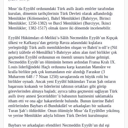
Mısır’da Eyyûbî ordusundaki Türk asıllı âzatlı emîrler tarafından
kurulan, dönemin tarihçilerinin Türk Devleti olarak adlandırdığı
Memlükler (Kölemenler), Bahrî Memlükleri (Bahriyye, Birinci
Memlükler; 1250-1382) ve Burcî Memlükleri (Burciyye, İkinci
Memlükler; 1382-1517) olmak üzere iki dönemde incelenebilir.
Eyyûbî Hükümdarı el-Melikü’s-Sâlih Necmeddin Eyyûb’un Kıpçak
ülkesi ve Kafkasya’dan getirtip Ravza adasındaki kışlalara
yerleştirdiği Türk asıllı memlüklerden oluşan ve Bahrü’n-nîl’e (Nil
nehri) izâfetle el-Memâlîkü’l-Bahriyye adını alan özel birlikler çok
geçmeden Eyyûbî ordusunun en önemli unsuru haline gelmişti.
Necmeddin Eyyûb’un ölümünün hemen ardından Fransa Kralı IX.
Louis liderliğindeki Haçlı ordusuna karşı kazanılan Mansûre ve
kralla birlikte pek çok kumandanın esir alındığı Faraskur (3
Muharrem 648 / 7 Nisan 1250) savaşlarında en büyük rolü bu
birlikler oynadı. Ancak yeni Eyyûbî hükümdarı Turan Şah onların
başarısını kıskandı ve liderlerini tahtının ortakları gibi görüp
görevlerinden almaya başladı; ayrıca tahta geçmesini sağlayan Türk
asıllı üvey annesi Şecerüddürr’ü babasının hazinesini saklamakla
itham etti ve ona ağır hakaretlerde bulundu. Bunun üzerine Bahrî
emîrlerinden Baybars el-Bundukdârî ve arkadaşları bir suikastla
Turan Şah’ı öldürdüler. Onun ölümüyle Mısır’da Eyyûbîler yıkılmış
ve yerine Memlükler adıyla bilinen Türk Devleti kurulmuştur.
Baybars ve arkadaşları efendileri Necmeddin Eyyûb’un dul eşi