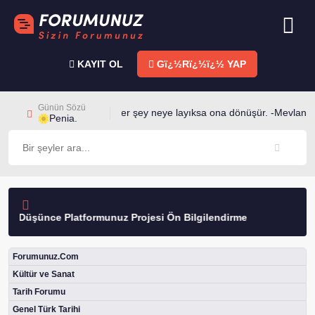
KAYIT OL
Gï¿½Rï¿½ï¿½ YAP
Günün Sözü
Her şey neye layıksa ona dönüşür. -Mevlana
Penia.
ce Platformunuz Projesi Ön Bilgilendirme
Forumunuz.Com
Kültür ve Sanat
Tarih Forumu
Genel Türk Tarihi