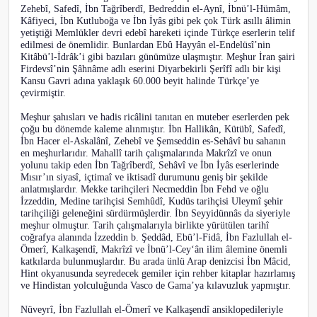
Zehebî, Safedî, İbn Tağrîberdî, Bedreddin el-Aynî, İbnü’l-Hümâm,
Kâfiyeci, İbn Kutluboğa ve İbn İyâs gibi pek çok Türk asıllı âlimin
yetiştiği Memlükler devri edebî hareketi içinde Türkçe eserlerin telif
edilmesi de önemlidir. Bunlardan Ebû Hayyân el-Endelüsî’nin
Kitâbü’l-İdrâk’i gibi bazıları günümüze ulaşmıştır. Meşhur İran şairi
Firdevsî’nin Şâhnâme adlı eserini Diyarbekirli Şerîfî adlı bir kişi
Kansu Gavri adına yaklaşık 60.000 beyit halinde Türkçe’ye
çevirmiştir.
Meşhur şahısları ve hadis ricâlini tanıtan en muteber eserlerden pek
çoğu bu dönemde kaleme alınmıştır. İbn Hallikân, Kütübî, Safedî,
İbn Hacer el-Askalânî, Zehebî ve Şemseddin es-Sehâvî bu sahanın
en meşhurlarıdır. Mahallî tarih çalışmalarında Makrîzî ve onun
yolunu takip eden İbn Tağrîberdî, Sehâvî ve İbn İyâs eserlerinde
Mısır’ın siyasî, içtimaî ve iktisadî durumunu geniş bir şekilde
anlatmışlardır. Mekke tarihçileri Necmeddin İbn Fehd ve oğlu
İzzeddin, Medine tarihçisi Semhûdî, Kudüs tarihçisi Uleymî şehir
tarihçiliği geleneğini sürdürmüşlerdir. İbn Seyyidünnâs da siyeriyle
meşhur olmuştur. Tarih çalışmalarıyla birlikte yürütülen tarihî
coğrafya alanında İzzeddin b. Şeddâd, Ebü’l-Fidâ, İbn Fazlullah el-
Ömerî, Kalkaşendî, Makrîzî ve İbnü’l-Cey‘ân ilim âlemine önemli
katkılarda bulunmuşlardır. Bu arada ünlü Arap denizcisi İbn Mâcid,
Hint okyanusunda seyredecek gemiler için rehber kitaplar hazırlamış
ve Hindistan yolculuğunda Vasco de Gama’ya kılavuzluk yapmıştır.
Nüveyrî, İbn Fazlullah el-Ömerî ve Kalkaşendî ansiklopedileriyle