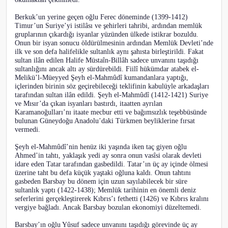
Berkuk’un yerine geçen oğlu Ferec döneminde (1399-1412)
Timur’un Suriye’yi istilâsı ve şehirleri tahribi, ardından memlük
gruplarının çıkardığı isyanlar yüzünden ülkede istikrar bozuldu.
Onun bir isyan sonucu öldürülmesinin ardından Memlük Devleti’nde
ilk ve son defa halifelikle sultanlık aynı şahısta birleştirildi. Fakat
sultan ilân edilen Halife Müstaîn-Billâh sadece unvanını taşıdığı
sultanlığını ancak altı ay sürdürebildi. Fiilî hükümdar atabek el-
Melikü’l-Müeyyed Şeyh el-Mahmûdî kumandanlara yaptığı,
içlerinden birinin söz geçirebileceği teklifinin kabulüyle arkadaşları
tarafından sultan ilân edildi. Şeyh el-Mahmûdî (1412-1421) Suriye
ve Mısır’da çıkan isyanları bastırdı, itaatten ayrılan
Karamanoğulları’nı itaate mecbur etti ve bağımsızlık teşebbüsünde
bulunan Güneydoğu Anadolu’daki Türkmen beyliklerine fırsat
vermedi.
Şeyh el-Mahmûdî’nin henüz iki yaşında iken taç giyen oğlu
Ahmed’in tahtı, yaklaşık yedi ay sonra onun vasîsi olarak devleti
idare eden Tatar tarafından gasbedildi. Tatar’ın üç ay içinde ölmesi
üzerine taht bu defa küçük yaştaki oğluna kaldı. Onun tahtını
gasbeden Barsbay bu dönem için uzun sayılabilecek bir süre
sultanlık yaptı (1422-1438); Memlük tarihinin en önemli deniz
seferlerini gerçekleştirerek Kıbrıs’ı fethetti (1426) ve Kıbrıs kralını
vergiye bağladı. Ancak Barsbay bozulan ekonomiyi düzeltemedi.
Barsbay’ın oğlu Yûsuf sadece unvanını taşıdığı görevinde üç ay