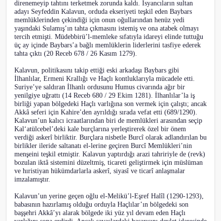
direnemeyip tahtını terketmek zorunda kaldı. İsyancıların sultan
adayı Seyfeddin Kalavun, orduda ekseriyeti teşkil eden Baybars
memlüklerinden çekindiği için onun oğullarından henüz yedi
yaşındaki Sulamış’ın tahta çıkmasını istemiş ve ona atabek olmayı
tercih etmişti. Müdebbirü’l-memleke sıfatıyla idareyi elinde tuttuğu
üç ay içinde Baybars’a bağlı memlüklerin liderlerini tasfiye ederek
tahta çıktı (20 Receb 678 / 26 Kasım 1279).
Kalavun, politikasını takip ettiği eski arkadaşı Baybars gibi
İlhanlılar, Ermeni Krallığı ve Haçlı kontluklarıyla mücadele etti.
Suriye’ye saldıran İlhanlı ordusunu Humus civarında ağır bir
yenilgiye uğrattı (14 Receb 680 / 29 Ekim 1281). İlhanlılar’la iş
birliği yapan bölgedeki Haçlı varlığına son vermek için çalıştı; ancak
Akkâ seferi için Kahire’den ayrıldığı sırada vefat etti (689/1290).
Kalavun’un kalıcı icraatlarından biri de memlükleri arasından seçip
Kal‘atülcebel’deki kale burçlarına yerleştirerek özel bir önem
verdiği askerî birliktir. Burçlara nisbetle Burcî olarak adlandırılan bu
birlikler ileride saltanatı el-lerine geçiren Burcî Memlükleri’nin
menşeini teşkil etmiştir. Kalavun yaptırdığı arazi tahririyle de (revk)
bozulan iktâ sistemini düzeltmiş, ticareti geliştirmek için müslüman
ve hıristiyan hükümdarlarla askerî, siyasî ve ticarî anlaşmalar
imzalamıştır.
Kalavun’un yerine geçen oğlu el-Melikü’l-Eşref Halîl (1290-1293),
babasının hazırlamış olduğu orduyla Haçlılar’ın bölgedeki son
başşehri Akkâ’yı alarak bölgede iki yüz yıl devam eden Haçlı