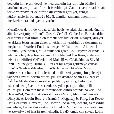
devletin himayesindeydi ve medreselerin her biri için bânileri
tarafından zengin vakıflar tahsis edilmişti. Camiler ve tarikatlara ait
tekke ve zâviyeler de birer okul vazifesi görüyor, zengin
kütüphanelerin bulunduğu büyük camiler zamanın önemli ilim
merkezleri arasında yer alıyordu.
Memlükler devrinde kıraat, tefsir, hadis ve fıkıh alanlarında önemli
âlimler yetişmiştir. İbnü’l-Cezerî, Cerâidî, Ca‘berî ve Burhâneddin
el-Kerekî kıraat ilminin en meşhur temsilcileridir. Rivâyet, dirâyet
ve ahkâm tefsirlerinin güzel örneklerinin yazıldığı bu dönemin en
meşhur müfessirleri Endülüs menşeli Muhammed b. Ahmed el-
Kurtubî, yine onun gibi Endülüs’ten gelen Ebû Hayyân el-Endelüsî,
tefsiriyle büyük şöhret kazanan Ebû Ma‘bed İbn Kesîr, Celâleyn
tefsiri müellifleri Celâleddin el-Mahallî ve Celâleddin es-Süyûtî,
İbnü’l-Müneyyir, Dîrînî, elli tefsiri bir araya getirmeye çalışan
İbnü’n-Nakīb el-Makdisî, İbnü’l-Bârizî ve Bikāî’dir. Süyûtî
müfessirlerin hal tercümelerine dair ilk eseri yazmış, bu geleneği
talebesi Dâvûdî devam ettirmiştir. Bu devirde Śaĥîĥ-i Buħârî ve
Śaĥîĥ-i Müslim’in en muteber şerhleri yapılmış, hadis ricâli
hakkında en güvenilir eserlerden sayılan pek çok kitap telif
edilmiştir. Dönemin meşhur muhaddislerinin başında Nevevî, İbn
Dakīkul‘îd, Yûsuf b. Abdurrahman el-Mizzî, Abdülmü’min ed-
Dimyâtî, Alâeddin İbnü’t-Türkmânî, Moğultay b. Kılıç, İbn Receb,
Hâfız el-Irâkī, Heysemî, İbn Hacer el-Askalânî, Zehebî, Şemseddin
es-Sehâvî, Bedreddin el-Aynî, Ahmed b. Muhammed el-Kastallânî
ve Zekeriyyâ el-Ensârî gelmektedir. Bu dönemde çok sayıda kadın