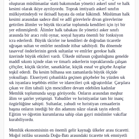
oluşturan müslümanlar statü bakımından yönetici askerî sınıf ve halk
kesimi olarak ikiye ayrılıyordu. Toprak imtiyazlı askerî sınıfın
mülkiyetindeydi ve iktisadî hayata da onlar hâkimdi. Müslüman halk
kesimi arasından sadece dinî ve adlî görevlerle divan görevlerine
getirilen âlimler ve büyük tüccarlar toplumda kendileri için iyi bir
yer edinmişlerdi. Âlimler halk tabakası ile yönetici asker sınıfı
arasında bir aracı rolü oynar, sosyal hayatta önemli bir fonksiyon
icra ederlerdi. Büyük tâcirler ise kendileri de doğrudan ticaretle
uğraşan sultan ve emîrler nezdinde itibar sahibiydi. Bu dönemde
tasavvuf önderlerinin gerek sultanlar ve emîrler gerekse halk
üzerinde büyük etkileri vardı. Ülkede nüfusun çoğunluğunu genelde
maddî sıkıntı içinde olan ve timarlı askerlerin topraklarında çalışan
çiftçiler, küçük tâcirler, sanatkârlar, küçük esnaf ve göçebe Araplar
teşkil ederdi. Bu kesim bilhassa son zamanlarda büyük ölçüde
yoksullaştı. Ekseriyeti çobanlıkla geçinen göçebeler bu yüzden sık
sık isyanlara teşebbüs ettiler ve idarecileri çok uğraştırdılar. Çarşılara
çıkan ve ilim tahsili için mescidlere devam edebilen kadınlar
Memlük toplumunda saygı görüyordu. Onların arasından meşhur
âlim ve şairler yetişmişti. Yahudiler ve hıristiyanlar tam bir inanç
özgürlüğüne sahipti. Sultanlar, yahudi ve hıristiyan cemaatlerin
başına onların istediği bir din adamını nâzır olarak tayin ederdi.
Eğitim ve öğretim kurumlarına sahip olan gayri müslimler vakıflar
kurabiliyordu.
Memlük ekonomisinin en önemli gelir kaynağı ülkeler arası ticaretti.
Moğol istilâsı sırasında Doğu-Batı arasındaki ticarette tek emniyetli