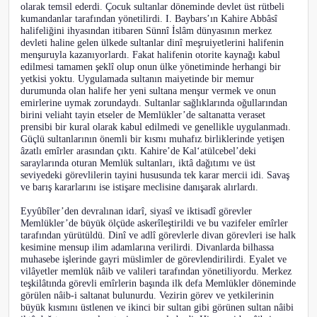
olarak temsil ederdi. Çocuk sultanlar döneminde devlet üst rütbeli
kumandanlar tarafından yönetilirdi. I. Baybars’ın Kahire Abbâsî
halifeliğini ihyasından itibaren Sünnî İslâm dünyasının merkez
devleti haline gelen ülkede sultanlar dinî meşruiyetlerini halifenin
menşuruyla kazanıyorlardı. Fakat halifenin otorite kaynağı kabul
edilmesi tamamen şeklî olup onun ülke yönetiminde herhangi bir
yetkisi yoktu. Uygulamada sultanın maiyetinde bir memur
durumunda olan halife her yeni sultana menşur vermek ve onun
emirlerine uymak zorundaydı. Sultanlar sağlıklarında oğullarından
birini veliaht tayin etseler de Memlükler’de saltanatta veraset
prensibi bir kural olarak kabul edilmedi ve genellikle uygulanmadı.
Güçlü sultanlarının önemli bir kısmı muhafız birliklerinde yetişen
âzatlı emîrler arasından çıktı. Kahire’de Kal‘atülcebel’deki
saraylarında oturan Memlük sultanları, iktâ dağıtımı ve üst
seviyedeki görevlilerin tayini hususunda tek karar mercii idi. Savaş
ve barış kararlarını ise istişare meclisine danışarak alırlardı.
Eyyûbîler’den devralınan idarî, siyasî ve iktisadî görevler
Memlükler’de büyük ölçüde askerîleştirildi ve bu vazifeler emîrler
tarafından yürütüldü. Dinî ve adlî görevlerle divan görevleri ise halk
kesimine mensup ilim adamlarına verilirdi. Divanlarda bilhassa
muhasebe işlerinde gayri müslimler de görevlendirilirdi. Eyalet ve
vilâyetler memlük nâib ve valileri tarafından yönetiliyordu. Merkez
teşkilâtında görevli emîrlerin başında ilk defa Memlükler döneminde
görülen nâib-i saltanat bulunurdu. Vezirin görev ve yetkilerinin
büyük kısmını üstlenen ve ikinci bir sultan gibi görünen sultan nâibi