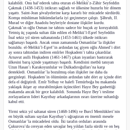
kalabildi. Onu hal‘ederek tahta oturan el-Melikü’z-Zâhir Seyfeddin
Çakmak (1438-1453) istikrarı sağladı ve ülkesine huzurlu bir dönem
yaşattı. Saint-Jean şövalyelerine karşı kararlı bir mücadele sürdürdü.
Komşu müslüman hükümdarlarla iyi geçinmeye çalıştı. Şâhruh, II.
Murad ve diğer Anadolu beyleriyle dostane ilişkiler kurdu.
Çakmak’ın oğlu Osman ise tahtını sadece bir buçuk ay koruyabildi.
Yetmiş üç yaşında sultan ilân edilen el-Melikü’l-Eşref Seyfeddin
İnal sekiz yıl süren saltanatında (1453-1461) ülkede istikrarı
sağlamayı başardı. Ancak onun zamanında Osmanlılar’la ilişkiler
bozuldu. el-Melikü’l-Eşref’in ardından taç giyen oğlu Ahmed’i dört
ay sonra tahtından indiren emîrler Hoşkadem’i tahta çıkardılar.
Arnavut asıllı Hoşkadem (1461-1467) çıkan isyanları bastırarak
ülkesini barış içinde yaşatmayı başardı. Kendisini metbû tanıyan
Uzun Hasan’ı Karakoyunlular ve Dulkadıroğulları’na karşı
destekledi. Osmanlılar’la bozulmuş olan ilişkiler ise daha da
gerginleşti. Hoşkadem’in ölümünün ardından taht dört ay içinde dört
defa el değiştirdi. Emîr Yelbay ve halefi Temürboğa bu makamda
yaklaşık ikişer ay oturabilmişken üçüncüleri Hayır Bey gasbettiği
makamda ancak bir gece kalabildi. Sonunda Hayır Bey’i teslime
zorlayanların lideri Kayıtbay arkadaşlarının ısrarı üzerine sultanlığı
kabul etti.
Yirmi sekiz yıl saltanat süren (1468-1496) ve Burcî Memlükleri’nin
en büyük sultanı sayılan Kayıtbay’ı uğraştıran en önemli mesele
Osmanlılar’la mücadelesi oldu. İki tarafın orduları arasında
Çukurova’da cereyan eden savaşlar beş yıldan fazla sürdü ve on beş