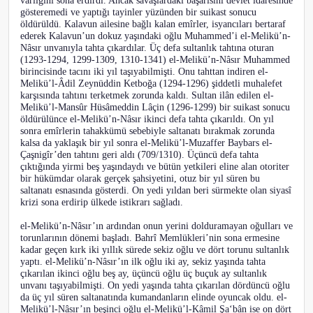
varlığını sona erdirdi. Ancak savaşlardaki başarısını devlet idaresinde
gösteremedi ve yaptığı tayinler yüzünden bir suikast sonucu
öldürüldü. Kalavun ailesine bağlı kalan emîrler, isyancıları bertaraf
ederek Kalavun’un dokuz yaşındaki oğlu Muhammed’i el-Melikü’n-
Nâsır unvanıyla tahta çıkardılar. Üç defa sultanlık tahtına oturan
(1293-1294, 1299-1309, 1310-1341) el-Melikü’n-Nâsır Muhammed
birincisinde tacını iki yıl taşıyabilmişti. Onu tahttan indiren el-
Melikü’l-Âdil Zeynüddin Ketboğa (1294-1296) şiddetli muhalefet
karşısında tahtını terketmek zorunda kaldı. Sultan ilân edilen el-
Melikü’l-Mansûr Hüsâmeddin Lâçin (1296-1299) bir suikast sonucu
öldürülünce el-Melikü’n-Nâsır ikinci defa tahta çıkarıldı. On yıl
sonra emîrlerin tahakkümü sebebiyle saltanatı bırakmak zorunda
kalsa da yaklaşık bir yıl sonra el-Melikü’l-Muzaffer Baybars el-
Çaşnigîr’den tahtını geri aldı (709/1310). Üçüncü defa tahta
çıktığında yirmi beş yaşındaydı ve bütün yetkileri eline alan otoriter
bir hükümdar olarak gerçek şahsiyetini, otuz bir yıl süren bu
saltanatı esnasında gösterdi. On yedi yıldan beri sürmekte olan siyasî
krizi sona erdirip ülkede istikrarı sağladı.
el-Melikü’n-Nâsır’ın ardından onun yerini dolduramayan oğulları ve
torunlarının dönemi başladı. Bahrî Memlükleri’nin sona ermesine
kadar geçen kırk iki yıllık sürede sekiz oğlu ve dört torunu sultanlık
yaptı. el-Melikü’n-Nâsır’ın ilk oğlu iki ay, sekiz yaşında tahta
çıkarılan ikinci oğlu beş ay, üçüncü oğlu üç buçuk ay sultanlık
unvanı taşıyabilmişti. On yedi yaşında tahta çıkarılan dördüncü oğlu
da üç yıl süren saltanatında kumandanların elinde oyuncak oldu. el-
Melikü’l-Nâsır’ın beşinci oğlu el-Melikü’l-Kâmil Şa‘bân ise on dört