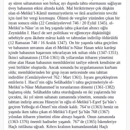
ay süren saltanatının son birkaç ayı dışında tahta oturmasını sağlayan
üvey babasının etkisi altında kaldı. Mal biriktirmeye çok düşkün
olan el-Melikü’l-Kâmil memuriyetlerin ve iktâ arazilerinin tevcihi
için özel bir vergi koymuştu. Ölümü de vergiler yüzünden çıkan bir
isyan sonucu oldu (22 Cemâziyelevvel 746 / 20 Eylül 1345). el-
Melikü’n-Nâsır’ın on beş yaşında tahta çıkarılan altıncı oğlu
Zeynüddin I. Haccî de sert politikası ve eğlenceye düşkünlüğü
sebebiyle aynı âkıbete mâruz kaldı ve tahtından indirilip öldürüldü
(12 Ramazan 748 / 16 Aralık 1347). On bir yaşında tahta geçirilen
ve babasının unvanını alan el-Melikü’n-Nâsır Hasan sekiz kardeşi
içinde babasının başarısını tekrarlayan tek sultan oldu (1347-1351).
İkinci saltanatının (1354-1361) ilk yıllarından itibaren yönetimi
eline alan Hasan babasının memlüklerini tasfiye ederek kendisine ait
yeni birlikler oluşturdu. Ancak sonunda bu uygulamasının kurbanı
oldu; memlüklerinden bir grup isyan neticesinde onu tahttan
indirdiler (Cemâziyelevvel 762 / Mart 1361). İsyanı gerçekleştiren
emîrlerin I. Haccî’nin oğlu Selâhaddin’i tahta geçirmeleriyle el-
Melikü’n-Nâsır Muhammed’in torunlarının dönemi (1361-1382)
başlamış oldu. Selâhaddin tahta oturduğunda on iki yaşlarında bir
çocuktu, iki yıl süren saltanatı zamanında yönetim, sonunda onu
tahttan indirip amcası Hüseyin’in oğlu el-Melikü’l-Eşref Şa‘bân’ı
geçiren Yelboğa el-Ömerî’nin elinde kaldı. 764’te (1363) henüz on
yaşında iken tahta çıkan el-Melikü’l-Eşref Şa‘bân 768 (1367)
yılından itibaren yönetimi eline almayı başardı. Onun zamanında
(1363-1376) önemli hadiseler yaşandı. 767’de (1365) İskenderiye
Haçlı istilâsına uğradı. Kıbrıs kralının kumandasındaki Haçlı