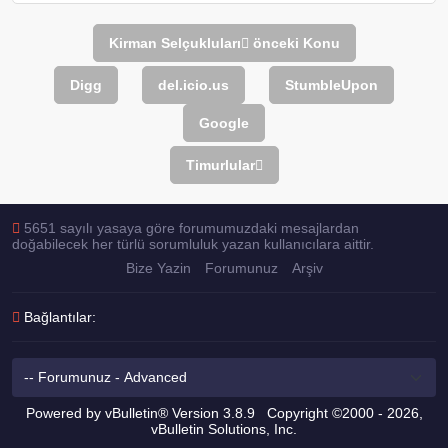
Kirman Selçukluları
önceki Konu
Digg
del.icio.us
StumbleUpon
Google
Timurlular
5651 sayılı yasaya göre forumumuzdaki mesajlardan
doğabilecek her türlü sorumluluk yazan kullanıcılara aittir.
Bize Yazin
Forumunuz
Arşiv
Bağlantılar:
Powered by vBulletin® Version 3.8.9 Copyright ©2000 - 2026,
vBulletin Solutions, Inc.