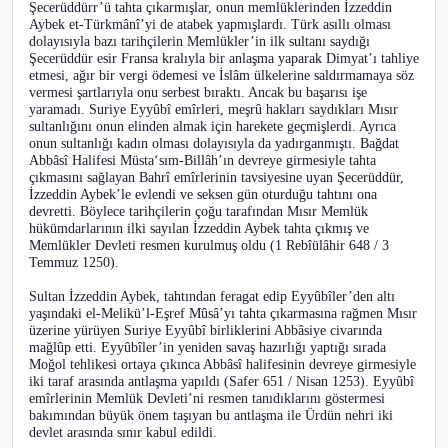
Şecerüddürr’ü tahta çıkarmışlar, onun memlüklerinden İzzeddin
Aybek et-Türkmânî’yi de atabek yapmışlardı. Türk asıllı olması
dolayısıyla bazı tarihçilerin Memlükler’in ilk sultanı saydığı
Şecerüddür esir Fransa kralıyla bir anlaşma yaparak Dimyat’ı tahliye
etmesi, ağır bir vergi ödemesi ve İslâm ülkelerine saldırmamaya söz
vermesi şartlarıyla onu serbest bıraktı. Ancak bu başarısı işe
yaramadı. Suriye Eyyûbî emîrleri, meşrû hakları saydıkları Mısır
sultanlığını onun elinden almak için harekete geçmişlerdi. Ayrıca
onun sultanlığı kadın olması dolayısıyla da yadırganmıştı. Bağdat
Abbâsî Halifesi Müsta‘sım-Billâh’ın devreye girmesiyle tahta
çıkmasını sağlayan Bahrî emîrlerinin tavsiyesine uyan Şecerüddür,
İzzeddin Aybek’le evlendi ve seksen gün oturduğu tahtını ona
devretti. Böylece tarihçilerin çoğu tarafından Mısır Memlük
hükümdarlarının ilki sayılan İzzeddin Aybek tahta çıkmış ve
Memlükler Devleti resmen kurulmuş oldu (1 Rebîülâhir 648 / 3
Temmuz 1250).
Sultan İzzeddin Aybek, tahtından feragat edip Eyyûbîler’den altı
yaşındaki el-Melikü’l-Eşref Mûsâ’yı tahta çıkarmasına rağmen Mısır
üzerine yürüyen Suriye Eyyûbî birliklerini Abbâsiye civarında
mağlûp etti. Eyyûbîler’in yeniden savaş hazırlığı yaptığı sırada
Moğol tehlikesi ortaya çıkınca Abbâsî halifesinin devreye girmesiyle
iki taraf arasında antlaşma yapıldı (Safer 651 / Nisan 1253). Eyyûbî
emîrlerinin Memlük Devleti’ni resmen tanıdıklarını göstermesi
bakımından büyük önem taşıyan bu antlaşma ile Ürdün nehri iki
devlet arasında sınır kabul edildi.