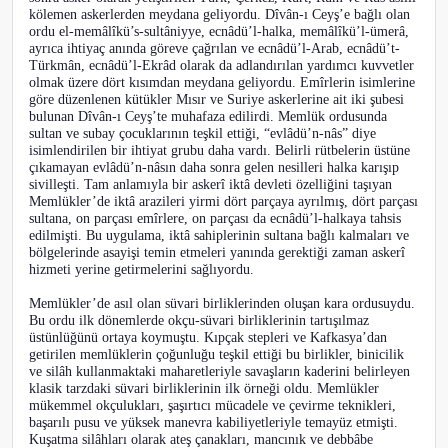
kölemen askerlerden meydana geliyordu. Dîvân-ı Ceyş’e bağlı olan
ordu el-memâlîkü’s-sultâniyye, ecnâdü’l-halka, memâlîkü’l-ümerâ,
ayrıca ihtiyaç anında göreve çağrılan ve ecnâdü’l-Arab, ecnâdü’t-
Türkmân, ecnâdü’l-Ekrâd olarak da adlandırılan yardımcı kuvvetler
olmak üzere dört kısımdan meydana geliyordu. Emîrlerin isimlerine
göre düzenlenen kütükler Mısır ve Suriye askerlerine ait iki şubesi
bulunan Dîvân-ı Ceyş’te muhafaza edilirdi. Memlük ordusunda
sultan ve subay çocuklarının teşkil ettiği, “evlâdü’n-nâs” diye
isimlendirilen bir ihtiyat grubu daha vardı. Belirli rütbelerin üstüne
çıkamayan evlâdü’n-nâsın daha sonra gelen nesilleri halka karışıp
sivilleşti. Tam anlamıyla bir askerî iktâ devleti özelliğini taşıyan
Memlükler’de iktâ arazileri yirmi dört parçaya ayrılmış, dört parçası
sultana, on parçası emîrlere, on parçası da ecnâdü’l-halkaya tahsis
edilmişti. Bu uygulama, iktâ sahiplerinin sultana bağlı kalmaları ve
bölgelerinde asayişi temin etmeleri yanında gerektiği zaman askerî
hizmeti yerine getirmelerini sağlıyordu.
Memlükler’de asıl olan süvari birliklerinden oluşan kara ordusuydu.
Bu ordu ilk dönemlerde okçu-süvari birliklerinin tartışılmaz
üstünlüğünü ortaya koymuştu. Kıpçak stepleri ve Kafkasya’dan
getirilen memlüklerin çoğunluğu teşkil ettiği bu birlikler, binicilik
ve silâh kullanmaktaki maharetleriyle savaşların kaderini belirleyen
klasik tarzdaki süvari birliklerinin ilk örneği oldu. Memlükler
mükemmel okçulukları, şaşırtıcı mücadele ve çevirme teknikleri,
başarılı pusu ve yüksek manevra kabiliyetleriyle temayüz etmişti.
Kuşatma silâhları olarak ateş çanakları, mancınık ve debbâbe