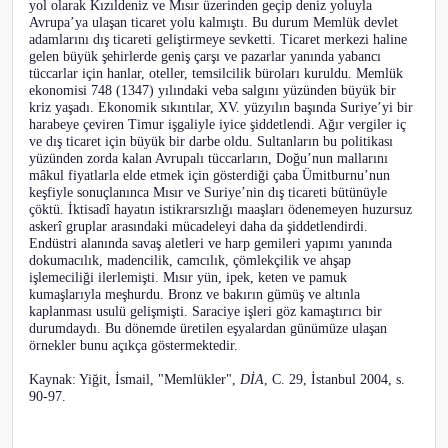
yol olarak Kızıldeniz ve Mısır üzerinden geçip deniz yoluyla
Avrupa’ya ulaşan ticaret yolu kalmıştı. Bu durum Memlük devlet
adamlarını dış ticareti geliştirmeye sevketti. Ticaret merkezi haline
gelen büyük şehirlerde geniş çarşı ve pazarlar yanında yabancı
tüccarlar için hanlar, oteller, temsilcilik büroları kuruldu. Memlük
ekonomisi 748 (1347) yılındaki veba salgını yüzünden büyük bir
kriz yaşadı. Ekonomik sıkıntılar, XV. yüzyılın başında Suriye’yi bir
harabeye çeviren Timur işgaliyle iyice şiddetlendi. Ağır vergiler iç
ve dış ticaret için büyük bir darbe oldu. Sultanların bu politikası
yüzünden zorda kalan Avrupalı tüccarların, Doğu’nun mallarını
mâkul fiyatlarla elde etmek için gösterdiği çaba Ümitburnu’nun
keşfiyle sonuçlanınca Mısır ve Suriye’nin dış ticareti bütünüyle
çöktü. İktisadî hayatın istikrarsızlığı maaşları ödenemeyen huzursuz
askerî gruplar arasındaki mücadeleyi daha da şiddetlendirdi.
Endüstri alanında savaş aletleri ve harp gemileri yapımı yanında
dokumacılık, madencilik, camcılık, çömlekçilik ve ahşap
işlemeciliği ilerlemişti. Mısır yün, ipek, keten ve pamuk
kumaşlarıyla meşhurdu. Bronz ve bakırın gümüş ve altınla
kaplanması usulü gelişmişti. Saraciye işleri göz kamaştırıcı bir
durumdaydı. Bu dönemde üretilen eşyalardan günümüze ulaşan
örnekler bunu açıkça göstermektedir.
Kaynak: Yiğit, İsmail, "Memlükler",
DİA
, C. 29, İstanbul 2004, s.
90-97.