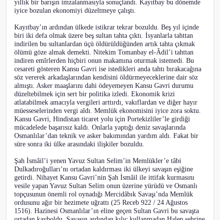
yıllık bir barışın imzalanmasıyla sonuçlandı. Kayıtbay bu dönemde
iyice bozulan ekonomiyi düzeltmeye çalıştı.
Kayıtbay’ın ardından ülkede istikrar tekrar bozuldu. Beş yıl içinde
biri iki defa olmak üzere beş sultan tahta çıktı. İsyanlarla tahttan
indirilen bu sultanlardan üçü öldürüldüğünden artık tahta çıkmak
ölümü göze almak demekti. Nitekim Tomanbay el-Âdil’i tahttan
indiren emîrlerden hiçbiri onun makamına oturmak istemedi. Bu
cesareti gösteren Kansu Gavri ise istedikleri anda tahtı bırakacağına
söz vererek arkadaşlarından kendisini öldürmeyeceklerine dair söz
almıştı. Asker maaşlarını dahi ödeyemeyen Kansu Gavri durumu
düzeltebilmek için sert bir politika izledi. Ekonomik krizi
atlatabilmek amacıyla vergileri arttırdı, vakıflardan ve diğer hayır
müesseselerinden vergi aldı. Memlük ekonomisini iyice zora soktu.
Kansu Gavri, Hindistan ticaret yolu için Portekizliler’le girdiği
mücadelede başarısız kaldı. Onlarla yaptığı deniz savaşlarında
Osmanlılar’dan teknik ve asker bakımından yardım aldı. Fakat bir
süre sonra iki ülke arasındaki ilişkiler bozuldu.
Şah İsmâil’i yenen Yavuz Sultan Selim’in Memlükler’e tâbi
Dulkadıroğulları’nı ortadan kaldırması iki ülkeyi savaşın eşiğine
getirdi. Nihayet Kansu Gavri’nin Şah İsmâil ile ittifak kurmasını
vesile yapan Yavuz Sultan Selim onun üzerine yürüdü ve Osmanlı
topçusunun önemli rol oynadığı Mercidâbık Savaşı’nda Memlük
ordusunu ağır bir hezimete uğrattı (25 Receb 922 / 24 Ağustos
1516). Hazinesi Osmanlılar’ın eline geçen Sultan Gavri bu savaşta
ortadan kayboldu. Savaşın ardından kılıç kullanmadan Halep şehrine