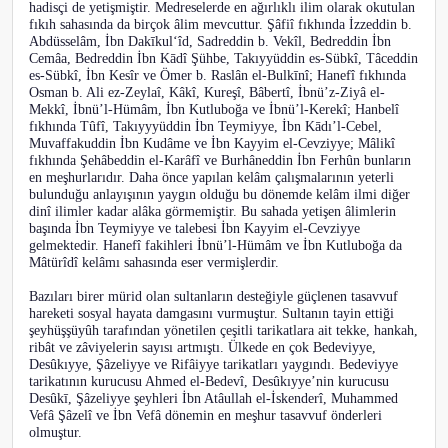
hadisçi de yetişmiştir. Medreselerde en ağırlıklı ilim olarak okutulan
fıkıh sahasında da birçok âlim mevcuttur. Şâfiî fıkhında İzzeddin b.
Abdüsselâm, İbn Dakīkul‘îd, Sadreddin b. Vekîl, Bedreddin İbn
Cemâa, Bedreddin İbn Kādî Şühbe, Takıyyüddin es-Sübkî, Tâceddin
es-Sübkî, İbn Kesîr ve Ömer b. Raslân el-Bulkīnî; Hanefî fıkhında
Osman b. Ali ez-Zeylaî, Kâkî, Kureşî, Bâbertî, İbnü’z-Ziyâ el-
Mekkî, İbnü’l-Hümâm, İbn Kutluboğa ve İbnü’l-Kerekî; Hanbelî
fıkhında Tûfî, Takıyyyüddin İbn Teymiyye, İbn Kādı’l-Cebel,
Muvaffakuddin İbn Kudâme ve İbn Kayyim el-Cevziyye; Mâlikî
fıkhında Şehâbeddin el-Karâfî ve Burhâneddin İbn Ferhûn bunların
en meşhurlarıdır. Daha önce yapılan kelâm çalışmalarının yeterli
bulunduğu anlayışının yaygın olduğu bu dönemde kelâm ilmi diğer
dinî ilimler kadar alâka görmemiştir. Bu sahada yetişen âlimlerin
başında İbn Teymiyye ve talebesi İbn Kayyim el-Cevziyye
gelmektedir. Hanefî fakihleri İbnü’l-Hümâm ve İbn Kutluboğa da
Mâtürîdî kelâmı sahasında eser vermişlerdir.
Bazıları birer mürid olan sultanların desteğiyle güçlenen tasavvuf
hareketi sosyal hayata damgasını vurmuştur. Sultanın tayin ettiği
şeyhüşşüyûh tarafından yönetilen çeşitli tarikatlara ait tekke, hankah,
ribât ve zâviyelerin sayısı artmıştı. Ülkede en çok Bedeviyye,
Desûkıyye, Şâzeliyye ve Rifâiyye tarikatları yaygındı. Bedeviyye
tarikatının kurucusu Ahmed el-Bedevî, Desûkıyye’nin kurucusu
Desûkī, Şâzeliyye şeyhleri İbn Atâullah el-İskenderî, Muhammed
Vefâ Şâzelî ve İbn Vefâ dönemin en meşhur tasavvuf önderleri
olmuştur.