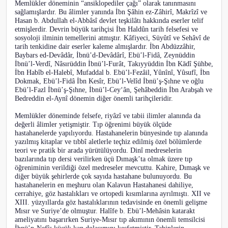
Memlükler döneminin “ansiklopediler çağı” olarak tanınmasını
sağlamışlardır. Bu âlimler yanında İbn Şâhin ez-Zâhirî, Makrîzî ve
Hasan b. Abdullah el-Abbâsî devlet teşkilâtı hakkında eserler telif
etmişlerdir. Devrin büyük tarihçisi İbn Haldûn tarih felsefesi ve
sosyoloji ilminin temellerini atmıştır. Kâfiyeci, Süyûtî ve Sehâvî de
tarih tenkidine dair eserler kaleme almışlardır. İbn Abdüzzâhir,
Baybars ed-Devâdâr, İbnü’d-Devâdârî, Ebü’l-Fidâ, Zeynüddin
İbnü’l-Verdî, Nâsırüddin İbnü’l-Furât, Takıyyüddin İbn Kādî Şühbe,
İbn Habîb el-Halebî, Mufaddal b. Ebü’l-Fezâil, Yûnînî, Yûsufî, İbn
Dokmak, Ebü’l-Fidâ İbn Kesîr, Ebü’l-Velîd İbnü’ş-Şıhne ve oğlu
Ebü’l-Fazl İbnü’ş-Şıhne, İbnü’l-Cey‘ân, Şehâbeddin İbn Arabşah ve
Bedreddin el-Aynî dönemin diğer önemli tarihçileridir.
Memlükler döneminde felsefe, riyâzî ve tabii ilimler alanında da
değerli âlimler yetişmiştir. Tıp öğrenimi büyük ölçüde
hastahanelerde yapılıyordu. Hastahanelerin bünyesinde tıp alanında
yazılmış kitaplar ve tıbbî aletlerle teçhiz edilmiş özel bölümlerde
teori ve pratik bir arada yürütülüyordu. Dinî medreselerin
bazılarında tıp dersi verilirken üçü Dımaşk’ta olmak üzere tıp
öğreniminin verildiği özel medreseler mevcuttu. Kahire, Dımaşk ve
diğer büyük şehirlerde çok sayıda hastahane bulunuyordu. Bu
hastahanelerin en meşhuru olan Kalavun Hastahanesi dahiliye,
cerrahiye, göz hastalıkları ve ortopedi kısımlarına ayrılmıştı. XII ve
XIII. yüzyıllarda göz hastalıklarının tedavisinde en önemli gelişme
Mısır ve Suriye’de olmuştur. Halîfe b. Ebü’l-Mehâsin katarakt
ameliyatını başarırken Suriye-Mısır tıp akımının önemli temsilcisi