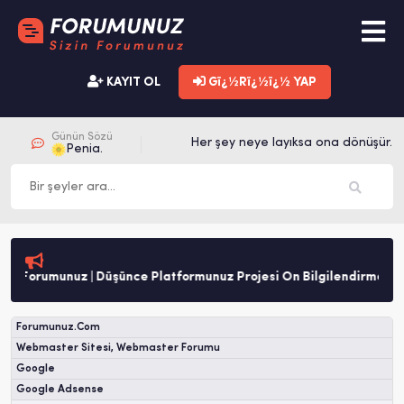
KAYIT OL
Gï¿½Rï¿½ï¿½ YAP
Günün Sözü
Her şey neye layıksa ona dönüşür. 
Penia.
Forumunuz | Düşünce Platformunuz Projesi Ön Bilgilendirme
Forumunuz.Com
Webmaster Sitesi, Webmaster Forumu
Google
Google Adsense