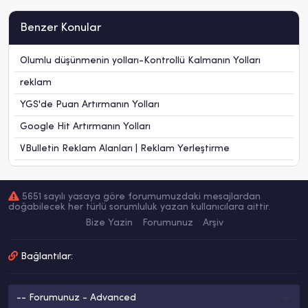
Benzer Konular
Olumlu düşünmenin yolları-Kontrollü Kalmanın Yolları
reklam
YGS'de Puan Artırmanın Yolları
Google Hit Artırmanın Yolları
VBulletin Reklam Alanları | Reklam Yerleştirme
5651 sayılı yasaya göre forumumuzdaki mesajlardan
doğabilecek her türlü sorumluluk yazan kullanıcılara aittir.
Bize Yazin
Forumunuz
Arşiv
Bağlantılar: