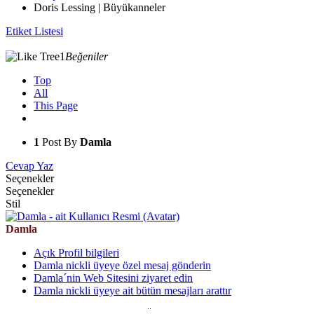
Doris Lessing | Büyükanneler
Etiket Listesi
1
Beğeniler
Top
All
This Page
1
Post By
Damla
Cevap Yaz
Seçenekler
Seçenekler
Stil
Damla
Açık Profil bilgileri
Damla nickli üyeye özel mesaj gönderin
Damla´nin Web Sitesini ziyaret edin
Damla nickli üyeye ait bütün mesajları arattır