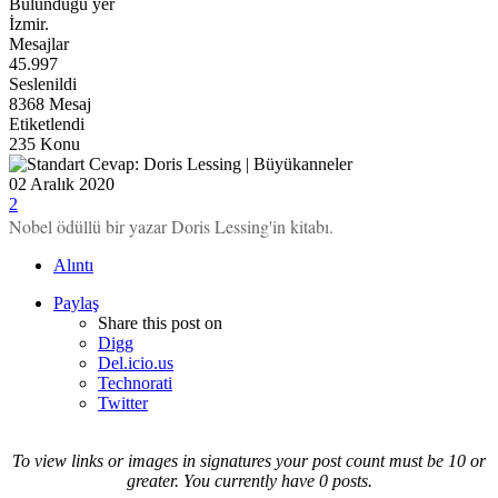
Bulunduğu yer
İzmir.
Mesajlar
45.997
Seslenildi
8368 Mesaj
Etiketlendi
235 Konu
Cevap: Doris Lessing | Büyükanneler
02 Aralık 2020
2
Nobel ödüllü bir yazar Doris Lessing'in kitabı.
Alıntı
Paylaş
Share this post on
Digg
Del.icio.us
Technorati
Twitter
To view links or images in signatures your post count must be 10 or
greater. You currently have 0 posts.