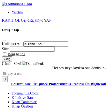
Yardım
KAYIT OL
Gï¿½Rï¿½ï¿½ YAP
Giriï¿½ Yap
Kullanıcı Adı
Şifre
Beni hatırla
Günün Sözü
Penia.
Her şey neye layıksa ona dönüşür. -M
Forumunuz | Düşünce Platformunuz Projesi Ön Bilgilendirm
Forumunuz.Com
Kültür ve Sanat
Kitap Tanıtımları
Kitap Özetleri