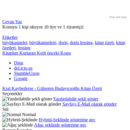
Years and years.
Cevap Yaz
Konuyu 1 kişi okuyor.
(0 üye ve 1 ziyaretçi)
Etiketler
büyükanneler
,
büyükannelere
,
doris
,
doris lessing
,
kitap özeti
,
kitap
özetleri
,
lessing
Kitapları Kurtaran Kedi
önceki Konu
Digg
del.icio.us
StumbleUpon
Google
Kral Kaybederse - Gülseren Budayıcıoğlu Kitap Özeti
Seçenekler
Yazdırılabilir şekli göster
Sayfayı E-Mail olarak gönder
Stil
Normal
Hybrid-Şeklinde gösterime geç
Ağaç şeklinde gösterime geç