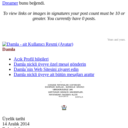
Dreamer
bunu beğendi.
To view links or images in signatures your post count must be 10 or
greater. You currently have 0 posts.
Years and years.
Damla
Açık Profil bilgileri
Damla nickli üyeye özel mesaj gönderin
Damla´nin Web Sitesini ziyaret edin
Damla nickli üyeye ait bütün mesajları arattır
Üyelik tarihi
14 Aralık 2014