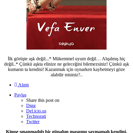
İlk görüşte aşk değil...* Mükemmel uyum değil… Alışılmış hiç
değil..* Çünkü aşkta elinize ne geleceğini bilemezsiniz! Çünkü aşk
kumarın ta kendisi! Kazanmak için oynarken kaybetmeyi göze
alabilir misiniz?..
Alıntı
Paylaş
Share this post on
Digg
Del.icio.us
Technorati
Twitter
Kimse sınanmadığı biɾ günahın masumu saymamalı kendini.