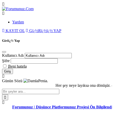
Yardım
KAYIT OL
Gï¿½Rï¿½ï¿½ YAP
Giriï¿½ Yap
Kullanıcı Adı
Şifre
Beni hatırla
Günün Sözü
Penia.
Her şey neye layıksa ona dönüşür. -
Forumunuz | Düşünce Platformunuz Projesi Ön Bilgilendirm