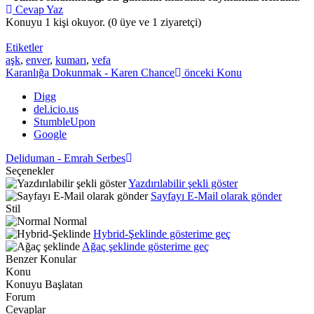
Cevap Yaz
Konuyu 1 kişi okuyor.
(0 üye ve 1 ziyaretçi)
Etiketler
aşk
,
enver
,
kumarı
,
vefa
Karanlığa Dokunmak - Karen Chance
önceki Konu
Digg
del.icio.us
StumbleUpon
Google
Deliduman - Emrah Serbes
Seçenekler
Yazdırılabilir şekli göster
Sayfayı E-Mail olarak gönder
Stil
Normal
Hybrid-Şeklinde gösterime geç
Ağaç şeklinde gösterime geç
Benzer Konular
Konu
Konuyu Başlatan
Forum
Cevaplar