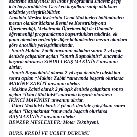
Malzeme Muayenesi ön lisans programına sınavsız geçiş
için başvurabilirler. Gereken koşullara sahip oldukları
takdirde yerleştirilebilirler.
Anadolu Meslek liselerinin Gemi Makineleri bölümünden
mezun olanlar Makine Resmi ve Konstrüksiyonu
Öğretmenliği, Mekatronik Öğretmenliği ile Otomotiv
öğretmenliği programlarına başvurdukları takdirde, ek
puan almaları nedeniyle diğer bölümlerden mezun olanlara
göre öncelikle yerleştirilmektedir.
- Sınırlı Makine Zabiti unvanını aldıktan sonra 2 yıl açık
denizde çalışanlar açılan “Sınırlı Başmakinist” sınavında
başarılı olurlarsa SINIRLI BAŞ MAKİNİST unvanını
alırlar.
- Sınırlı Başmakinist olarak 2 yıl açık denizde çalıştıktan
sonra açılan “Makine Zabiti “sınavında başarılı olurlarsa
MAKİNE ZABİTİ unvanını alırlar.
- Makine Zabiti olarak 2 yıl açık denizde çalıştıktan sonra
açılan “İkinci Makinist”sınavında başarılı olurlarsa
İKİNCİ MAKİNİST unvanını alırlar.
- İkinci Makinist olarak 2 yıl açık denizde çalıştıktan sonra
açılan “Başmakinist “sınavında başarılı olurlarsa
BAŞMAKİNİST unvanını alırlar
BENZER MESLEKLER: Motor Teknisyeni.
BURS, KREDİ VE ÜCRET DURUMU