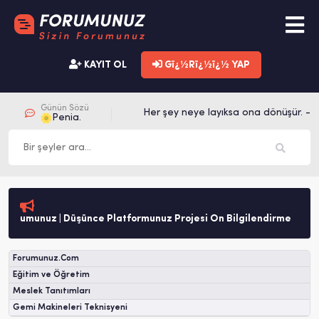
KAYIT OL
Gï¿½Rï¿½ï¿½ YAP
Günün Sözü
Her şey neye layıksa ona dönüşür. -Me
Penia.
rumunuz | Düşünce Platformunuz Projesi Ön Bilgilendirme
Forumunuz.Com
Eğitim ve Öğretim
Meslek Tanıtımları
Gemi Makineleri Teknisyeni