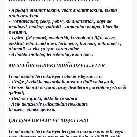
- Açıkağız anahtar takımı, yıldız anahtar takımı, lokma
anahtar takımı.
- Tornavidalar, çekiç, pense, su anahtarları, kaynak
makinesi, matkap, hidrolik, kumandalı pompa, hidrolik
hortumu.
- İspiral (jet motor), avadanlık, kaynak gözlüğü, levye,
elektrot, lehim makinesi, torkmetre, kumpas, mikrometre,
otomatik ve elle çalışan cerankallar.
- Ayboldlar-kilitler, tel sabonlar, kalın ipler.
MESLEĞİN GEREKTİRDİĞİ ÖZELLİKLER
Gemi makineleri teknisyeni olmak isteyenlerin:
- Fiziğe ,özellikle mekanik konusuna ilgili ve başarılı,
- Göz-el koordinasyonu, uzay ilişkilerini görebilme yeteneği
gelişmiş,
- Bedence güçlü, dikkatli ve sabırlı
- Açık denizlerde çalışmaktan hoşlanan,
kimseler olması gerekir.
ÇALIŞMA ORTAMI VE KOŞULLARI
Gemi makineleri teknisyenleri gemi makinesinin eski veya
yeni olmasına göre rahat yada çok fazla gürültülü, yağlı,