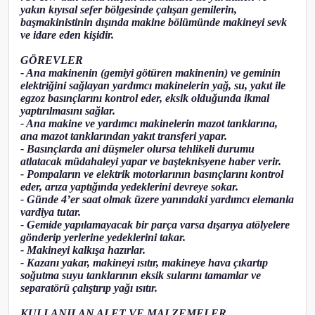
yakın kıyısal sefer bölgesinde çalışan gemilerin,
başmakinistinin dışında makine bölümünde makineyi sevk
ve idare eden kişidir.
GÖREVLER
- Ana makinenin (gemiyi götüren makinenin) ve geminin
elektriğini sağlayan yardımcı makinelerin yağ, su, yakıt ile
egzoz basınçlarını kontrol eder, eksik olduğunda ikmal
yaptırılmasını sağlar.
- Ana makine ve yardımcı makinelerin mazot tanklarına,
ana mazot tanklarından yakıt transferi yapar.
- Basınçlarda ani düşmeler olursa tehlikeli durumu
atlatacak müdahaleyi yapar ve başteknisyene haber verir.
- Pompaların ve elektrik motorlarının basınçlarını kontrol
eder, arıza yaptığında yedeklerini devreye sokar.
- Günde 4’er saat olmak üzere yanındaki yardımcı elemanla
vardiya tutar.
- Gemide yapılamayacak bir parça varsa dışarıya atölyelere
gönderip yerlerine yedeklerini takar.
- Makineyi kalkışa hazırlar.
- Kazanı yakar, makineyi ısıtır, makineye hava çıkartıp
soğutma suyu tanklarının eksik sularını tamamlar ve
separatörü çalıştırıp yağı ısıtır.
KULLANILAN ALET VE MALZEMELER