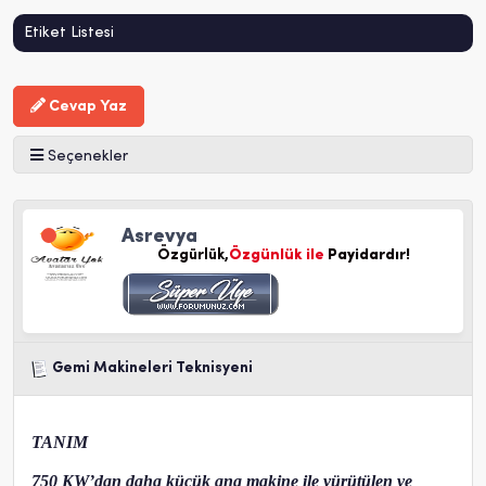
Etiket Listesi
Cevap Yaz
Seçenekler
Asrevya
Özgürlük,
Özgünlük ile
Payidardır!
Gemi Makineleri Teknisyeni
TANIM
750 KW’dan daha küçük ana makine ile yürütülen ve