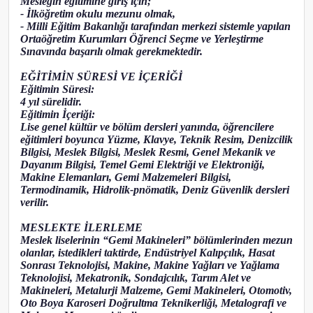
Mesleğin eğitimine giriş için;
- İlköğretim okulu mezunu olmak,
- Milli Eğitim Bakanlığı tarafından merkezi sistemle yapılan
Ortaöğretim Kurumları Öğrenci Seçme ve Yerleştirme
Sınavında başarılı olmak gerekmektedir.
EĞİTİMİN SÜRESİ VE İÇERİĞİ
Eğitimin Süresi:
4 yıl sürelidir.
Eğitimin İçeriği:
Lise genel kültür ve bölüm dersleri yanında, öğrencilere
eğitimleri boyunca Yüzme, Klavye, Teknik Resim, Denizcilik
Bilgisi, Meslek Bilgisi, Meslek Resmi, Genel Mekanik ve
Dayanım Bilgisi, Temel Gemi Elektriği ve Elektroniği,
Makine Elemanları, Gemi Malzemeleri Bilgisi,
Termodinamik, Hidrolik-pnömatik, Deniz Güvenlik dersleri
verilir.
MESLEKTE İLERLEME
Meslek liselerinin “Gemi Makineleri” bölümlerinden mezun
olanlar, istedikleri taktirde, Endüstriyel Kalıpçılık, Hasat
Sonrası Teknolojisi, Makine, Makine Yağları ve Yağlama
Teknolojisi, Mekatronik, Sondajcılık, Tarım Alet ve
Makineleri, Metalurji Malzeme, Gemi Makineleri, Otomotiv,
Oto Boya Karoseri Doğrultma Teknikerliği, Metalografi ve