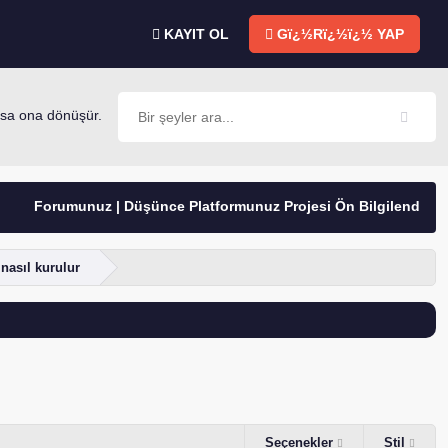
KAYIT OL
Gï¿½Rï¿½ï¿½ YAP
 ona dönüşür. -Mevlana
Forumunuz | Düşünce Platformunuz Projesi Ön Bilgilendirme
nasıl kurulur
Seçenekler
Stil