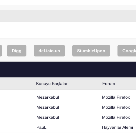
Digg
del.icio.us
StumbleUpon
Googl
Konuyu Başlatan
Forum
Mezarkabul
Mozilla Firefox
Mezarkabul
Mozilla Firefox
Mezarkabul
Mozilla Firefox
PauL
Hayvanlar Alemi