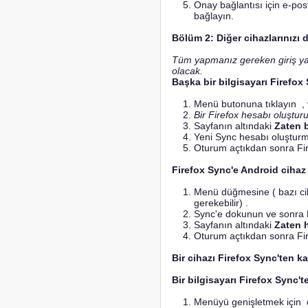
Onay bağlantısı için e-pos
bağlayın.
Bölüm 2: Diğer cihazlarınızı 
Tüm yapmanız gereken giriş yapm
olacak.
Başka bir bilgisayarı Firefo
Menü butonuna tıklayın
, 
Bir Firefox hesabı oluştur
Sayfanın altındaki
Zaten 
Yeni Sync hesabı oluşturma
Oturum açtıkdan sonra Fire
Firefox Sync'e Android ciha
Menü düğmesine ( bazı cih
gerekebilir) .
Sync'e dokunun ve sonra
Sayfanın altındaki
Zaten 
Oturum açtıkdan sonra Fire
Bir cihazı Firefox Sync'ten k
Bir bilgisayarı Firefox Sync't
Menüyü genişletmek için