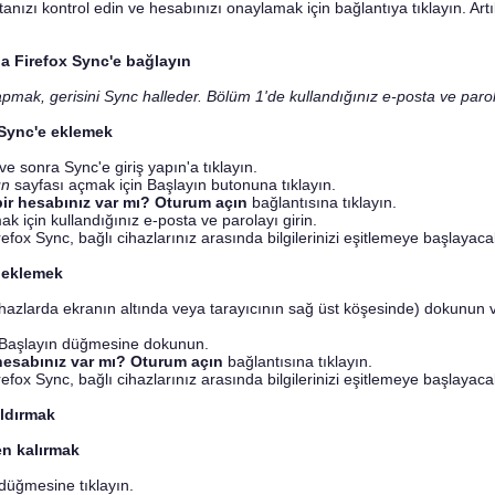
tanızı kontrol edin ve hesabınızı onaylamak için bağlantıya tıklayın. Art
da Firefox Sync'e bağlayın
ak, gerisini Sync halleder. Bölüm 1'de kullandığınız e-posta ve parolay
x Sync'e eklemek
ve sonra Sync'e giriş yapın'a tıklayın.
un
sayfası açmak için Başlayın butonuna tıklayın.
bir hesabınız var mı? Oturum açın
bağlantısına tıklayın.
k için kullandığınız e-posta ve parolayı girin.
fox Sync, bağlı cihazlarınız arasında bilgilerinizi eşitlemeye başlayaca
z eklemek
azlarda ekranın altında veya tarayıcının sağ üst köşesinde) dokunun 
 Başlayın düğmesine dokunun.
hesabınız var mı? Oturum açın
bağlantısına tıklayın.
fox Sync, bağlı cihazlarınız arasında bilgilerinizi eşitlemeye başlayaca
aldırmak
en kalırmak
düğmesine tıklayın.