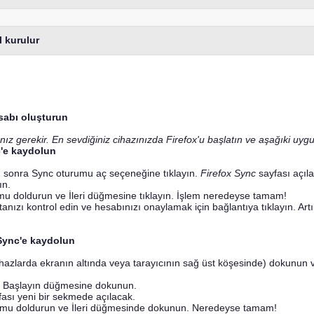
l kurulur
sabı oluşturun
z gerekir. En sevdiğiniz cihazınızda Firefox'u başlatın ve aşağıki uygu
c'e kaydolun
n, sonra Sync oturumu aç seçeneğine tıklayın.
Firefox Sync
sayfası açıl
ın.
mu doldurun ve İleri düğmesine tıklayın. İşlem neredeyse tamam!
tanızı kontrol edin ve hesabınızı onaylamak için bağlantıya tıklayın. Art
 Sync'e kaydolun
azlarda ekranın altında veya tarayıcının sağ üst köşesinde) dokunun 
n Başlayın düğmesine dokunun.
ası yeni bir sekmede açılacak.
ormu doldurun ve İleri düğmesinde dokunun. Neredeyse tamam!