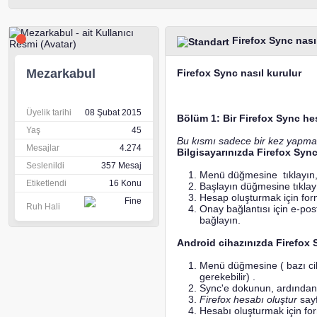
Firefox Sync nası
Mezarkabul
Firefox Sync nasıl kurulur
Üyelik tarihi
08 Şubat 2015
Bölüm 1: Bir Firefox Sync he
Yaş
45
Bu kısmı sadece bir kez yapmanı
Mesajlar
4.274
Bilgisayarınızda Firefox Syn
Seslenildi
357 Mesaj
Menü düğmesine
tıklayı
Etiketlendi
16 Konu
Başlayın düğmesine tıklay
Hesap oluşturmak için for
Ruh Hali
Onay bağlantısı için e-pos
bağlayın.
Android cihazınızda Firefox
Menü düğmesine ( bazı cih
gerekebilir) .
Sync'e dokunun, ardında
Firefox hesabı oluştur
sayf
Hesabı oluşturmak için f