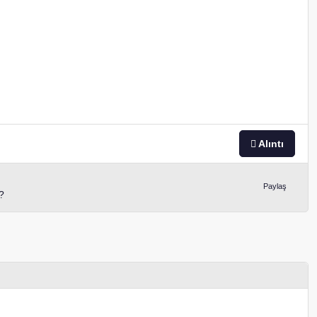
Alıntı
Paylaş
?