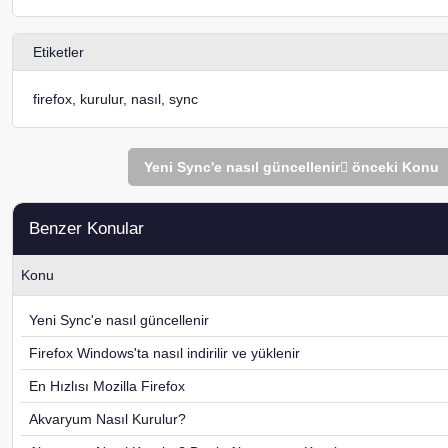
Etiketler
firefox
,
kurulur
,
nasıl
,
sync
Yeni Sync'e nasıl güncellenir
önceki Konu
Benzer Konular
Konu
Yeni Sync'e nasıl güncellenir
Firefox Windows'ta nasıl indirilir ve yüklenir
En Hızlısı Mozilla Firefox
Akvaryum Nasıl Kurulur?