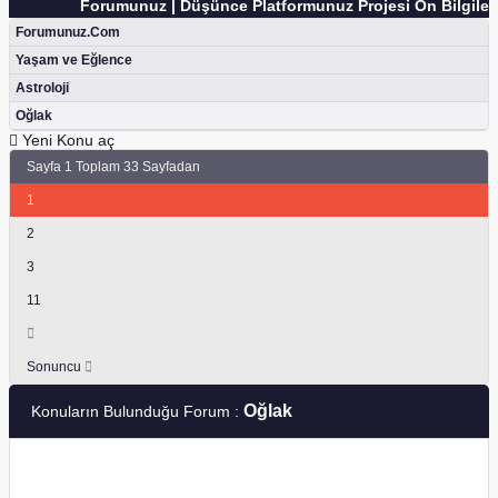
Forumunuz | Düşünce Platformunuz Projesi Ön Bilgilend
Forumunuz.Com
Yaşam ve Eğlence
Astroloji
Oğlak
Yeni Konu aç
Sayfa 1 Toplam 33 Sayfadan
1
2
3
11
Sonuncu
Oğlak
Konuların Bulunduğu Forum :