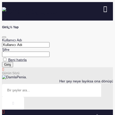
KAYIT OL
Gï¿½Rï¿½ï¿½ YAP
Giriï¿½ Yap
Kullanıcı Adı
Şifre
Beni hatırla
Günün Sözü
Penia.
Her şey neye layıksa ona dönüşür.