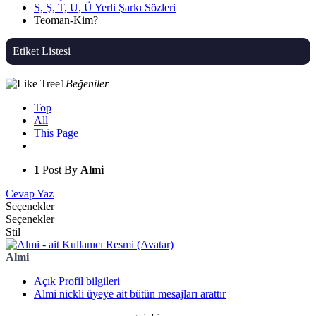
S, Ş, T, U, Ü Yerli Şarkı Sözleri
Teoman-Kim?
Etiket Listesi
1
Beğeniler
Top
All
This Page
1
Post By
Almi
Cevap Yaz
Seçenekler
Seçenekler
Stil
Almi
Açık Profil bilgileri
Almi nickli üyeye ait bütün mesajları arattır