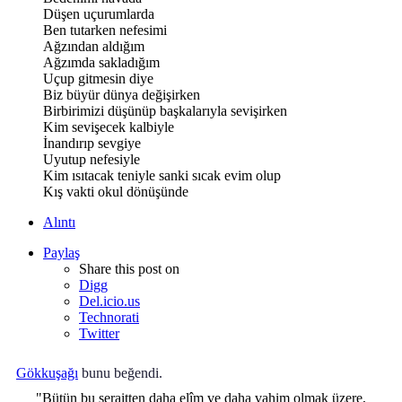
Düşen uçurumlarda
Ben tutarken nefesimi
Ağzından aldığım
Ağzımda sakladığım
Uçup gitmesin diye
Biz büyür dünya değişirken
Birbirimizi düşünüp başkalarıyla sevişirken
Kim sevişecek kalbiyle
İnandırıp sevgiye
Uyutup nefesiyle
Kim ısıtacak teniyle sanki sıcak evim olup
Kış vakti okul dönüşünde
Alıntı
Paylaş
Share this post on
Digg
Del.icio.us
Technorati
Twitter
Gökkuşağı
bunu beğendi.
"Bütün bu şeraitten daha elîm ve daha vahim olmak üzere,