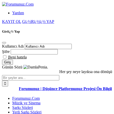
Yardım
KAYIT OL
Gï¿½Rï¿½ï¿½ YAP
Giriï¿½ Yap
Kullanıcı Adı
Şifre
Beni hatırla
Günün Sözü
Penia.
Her şey neye layıksa ona dönüşür.
Forumunuz | Düşünce Platformunuz Projesi Ön Bilgilen
Forumunuz.Com
Müzik ve Sinema
Şarkı Sözleri
Yerli Şarkı Sözleri