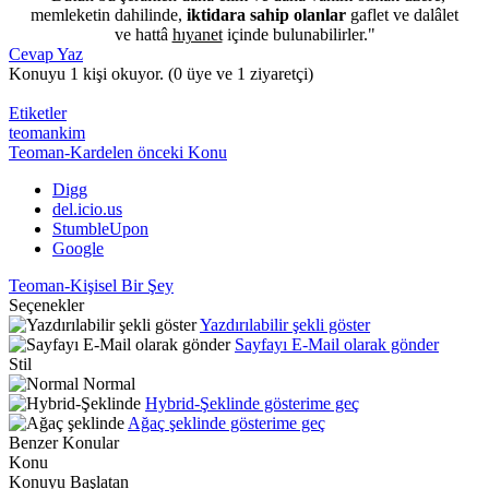
memleketin dahilinde,
iktidara sahip olanlar
gaflet ve dalâlet
ve hattâ
hıyanet
içinde bulunabilirler."
Cevap Yaz
Konuyu 1 kişi okuyor.
(0 üye ve 1 ziyaretçi)
Etiketler
teomankim
Teoman-Kardelen
önceki Konu
Digg
del.icio.us
StumbleUpon
Google
Teoman-Kişisel Bir Şey
Seçenekler
Yazdırılabilir şekli göster
Sayfayı E-Mail olarak gönder
Stil
Normal
Hybrid-Şeklinde gösterime geç
Ağaç şeklinde gösterime geç
Benzer Konular
Konu
Konuyu Başlatan