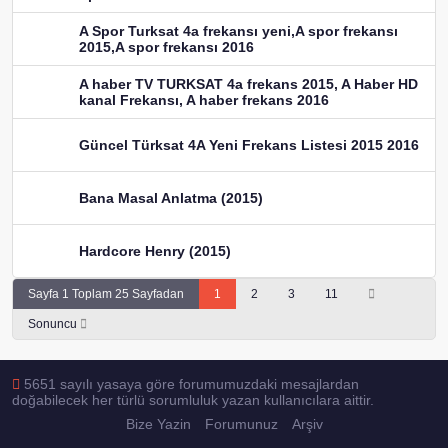
A Spor Turksat 4a frekansı yeni,A spor frekansı
2015,A spor frekansı 2016
A haber TV TURKSAT 4a frekans 2015, A Haber HD
kanal Frekansı, A haber frekans 2016
Güncel Türksat 4A Yeni Frekans Listesi 2015 2016
Bana Masal Anlatma (2015)
Hardcore Henry (2015)
Sayfa 1 Toplam 25 Sayfadan
1
2
3
11
Sonuncu
5651 sayılı yasaya göre forumumuzdaki mesajlardan
doğabilecek her türlü sorumluluk yazan kullanıcılara aittir.
Bize Yazin
Forumunuz
Arşiv