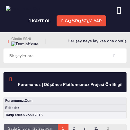
KAYIT OL
Gï¿½Rï¿½ï¿½ YAP
Günün Sözü
Her şey neye layıksa ona dönüşür
Penia.
Forumunuz | Düşünce Platformunuz Projesi Ön Bilgilendi
Forumunuz.Com
Etiketler
Takip edilen konu 2015
Sayfa 1 Toplam 25 Sayfadan
1
2
3
11