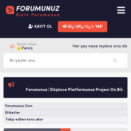
KAYIT OL
Gï¿½Rï¿½ï¿½ YAP
Günün Sözü
Her şey neye layıksa ona dönü
Penia.
Forumunuz | Düşünce Platformunuz Projesi Ön Bilgilen
Forumunuz.Com
Etiketler
Takip edilen konu akor