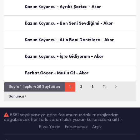
Kazım Koyuncu - Ayrılık Şarkısı - Akor
Kazım Koyuncu - Ben Seni Sevdiğimi - Akor
Kazım Koyuncu - Atın Beni Denizlere - Akor
Kazım Koyuncu - İşte Gidiyorum - Akor
Ferhat Göçer - Mutlu Ol - Akor
Sayfa 1 Toplam 25 Sayfadan
1
2
3
11
Sonuncu
5651 sayılı yasaya göre forumumuzdaki mesajlardan
doğabilecek her türlü sorumluluk yazan kullanıcılara aittir.
Bize Yazin
Forumunuz
Arşiv