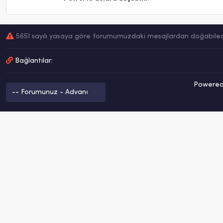
5651 sayılı yasaya göre forumumuzdaki mesajlardan doğabilecek 
Bağlantılar:
Powered 