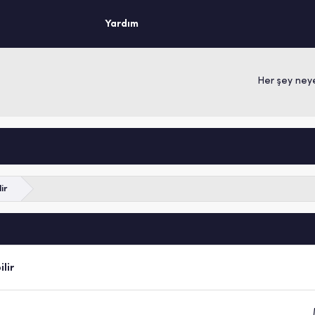
Yardım
Her şey neye
ir
ilir