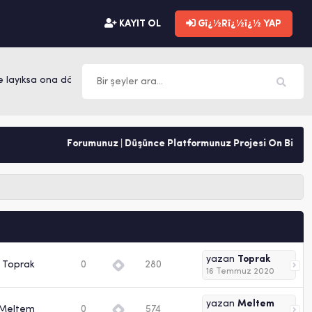
KAYIT OL
Gï¿½Rï¿½ï¿½ YAP
 layıksa ona dönüşür. -Mevlana
Forumunuz | Düşünce Platformunuz Projesi Ön Bilgile
yazan
Toprak
Toprak
0
280
16 Temmuz 2020
yazan
Meltem
Meltem
0
574