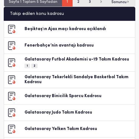
Sayfa 1 Toplam 5 Sayfadan
1
2
3
Sonuncu
Takip edilen konu kadrosu
Beşiktaş'ın Ajax maçı kadrosu açıklandı
Fenerbahçe’nin avantajı kadrosu
Galatasaray Futbol Akademisi u-19 Takım Kadrosu
1
2
Galatasaray Tekerlekli Sandalye Basketbol Takım
Kadrosu
Galatasaray Binicilik Sporcu Kadrosu
Galatasaray Judo Takım Kadrosu
Galatasaray Yelken Takım Kadrosu