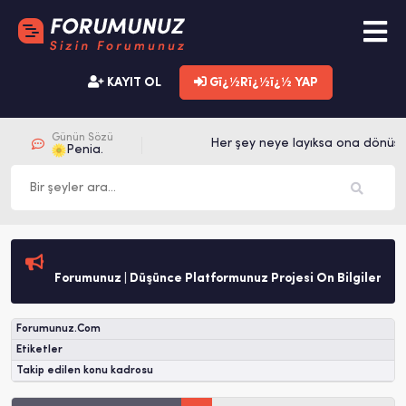
KAYIT OL
Gï¿½Rï¿½ï¿½ YAP
Günün Sözü
Her şey neye layıksa ona dönüşü
Penia.
Forumunuz | Düşünce Platformunuz Projesi Ön Bilgilendirm
Forumunuz.Com
Etiketler
Takip edilen konu kadrosu