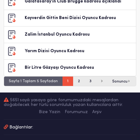
Galatasaray'ın Club Brugge kadrosu açıklandı
Koyverdin Gittin Beni Dizisi Oyuncu Kadrosu
Zalim İstanbul Oyuncu Kadrosu
Yarım Dizisi Oyuncu Kadrosu
Bir Litre Gözyaşı Oyuncu Kadrosu
Sayfa 1 Toplam 5 Sayfadan
1
2
3
Sonuncu
5651 sayılı yasaya göre forumumuzdaki mesajlardan
doğabilecek her türlü sorumluluk yazan kullanıcılara aittir.
Bize Yazin
Forumunuz
Arşiv
Bağlantılar: