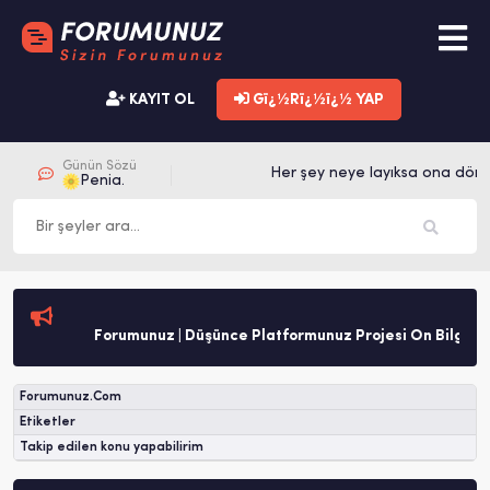
KAYIT OL
Gï¿½Rï¿½ï¿½ YAP
Günün Sözü
Her şey neye layıksa ona dönü
Penia.
Forumunuz | Düşünce Platformunuz Projesi Ön Bilgilen
Forumunuz.Com
Etiketler
Takip edilen konu yapabilirim