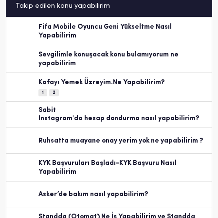
Takip edilen konu yapabilirim
Fifa Mobile Oyuncu Geni Yükseltme Nasıl
Yapabilirim
Sevgilimle konuşacak konu bulamıyorum ne
yapabilirim
Kafayı Yemek Üzreyim.Ne Yapabilirim?
1
2
Sabit
Instagram'da hesap dondurma nasıl yapabilirim?
Ruhsatta muayane onay yerim yok ne yapabilirim ?
KYK Başvuruları Başladı-KYK Başvuru Nasıl
Yapabilirim
Asker’de bakım nasıl yapabilirim?
Standda (Otomat) Ne İş Yapabilirim ve Standda