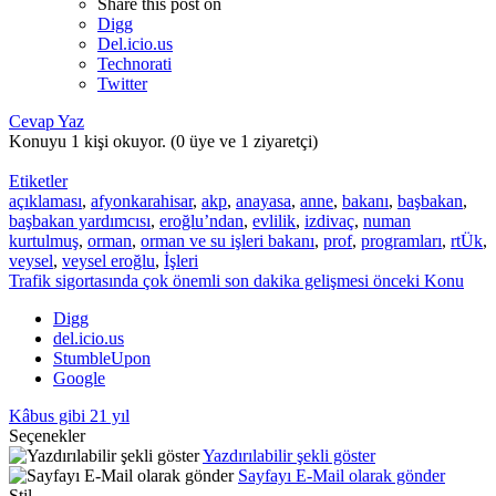
Share this post on
Digg
Del.icio.us
Technorati
Twitter
Cevap Yaz
Konuyu 1 kişi okuyor.
(0 üye ve 1 ziyaretçi)
Etiketler
açıklaması
,
afyonkarahisar
,
akp
,
anayasa
,
anne
,
bakanı
,
başbakan
,
başbakan yardımcısı
,
eroğlu’ndan
,
evlilik
,
izdivaç
,
numan
kurtulmuş
,
orman
,
orman ve su işleri bakanı
,
prof
,
programları
,
rtÜk
,
veysel
,
veysel eroğlu
,
İşleri
Trafik sigortasında çok önemli son dakika gelişmesi
önceki Konu
Digg
del.icio.us
StumbleUpon
Google
Kâbus gibi 21 yıl
Seçenekler
Yazdırılabilir şekli göster
Sayfayı E-Mail olarak gönder
Stil