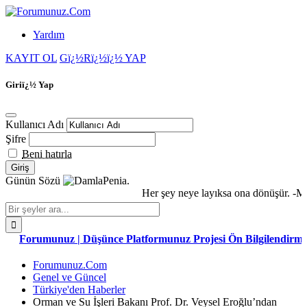
Yardım
KAYIT OL
Gï¿½Rï¿½ï¿½ YAP
Giriï¿½ Yap
Kullanıcı Adı
Şifre
Beni hatırla
Günün Sözü
Penia.
Her şey neye layıksa ona dönüşür. -Me
Forumunuz | Düşünce Platformunuz Projesi Ön Bilgilendirme
Forumunuz.Com
Genel ve Güncel
Türkiye'den Haberler
Orman ve Su İşleri Bakanı Prof. Dr. Veysel Eroğlu’ndan