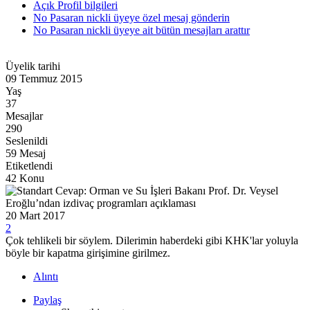
Açık Profil bilgileri
No Pasaran nickli üyeye özel mesaj gönderin
No Pasaran nickli üyeye ait bütün mesajları arattır
Üyelik tarihi
09 Temmuz 2015
Yaş
37
Mesajlar
290
Seslenildi
59 Mesaj
Etiketlendi
42 Konu
Cevap: Orman ve Su İşleri Bakanı Prof. Dr. Veysel
Eroğlu’ndan izdivaç programları açıklaması
20 Mart 2017
2
Çok tehlikeli bir söylem. Dilerimin haberdeki gibi KHK'lar yoluyla
böyle bir kapatma girişimine girilmez.
Alıntı
Paylaş