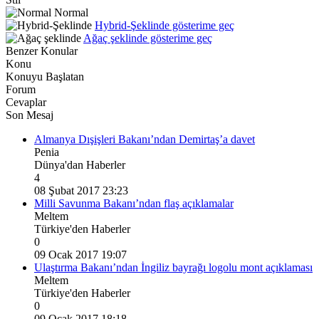
Normal
Hybrid-Şeklinde gösterime geç
Ağaç şeklinde gösterime geç
Benzer Konular
Konu
Konuyu Başlatan
Forum
Cevaplar
Son Mesaj
Almanya Dışişleri Bakanı’ndan Demirtaş’a davet
Penia
Dünya'dan Haberler
4
08 Şubat 2017 23:23
Milli Savunma Bakanı’ndan flaş açıklamalar
Meltem
Türkiye'den Haberler
0
09 Ocak 2017 19:07
Ulaştırma Bakanı’ndan İngiliz bayrağı logolu mont açıklaması
Meltem
Türkiye'den Haberler
0
09 Ocak 2017 18:18