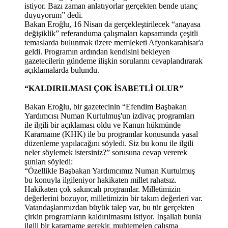
istiyor. Bazı zaman anlatıyorlar gerçekten bende utanç
duyuyorum” dedi.
Bakan Eroğlu, 16 Nisan da gerçekleştirilecek “anayasa
değişiklik” referanduma çalışmaları kapsamında çeşitli
temaslarda bulunmak üzere memleketi Afyonkarahisar'a
geldi. Programın ardından kendisini bekleyen
gazetecilerin gündeme ilişkin sorularını cevaplandırarak
açıklamalarda bulundu.
“KALDIRILMASI ÇOK İSABETLİ OLUR”
Bakan Eroğlu, bir gazetecinin “Efendim Başbakan
Yardımcısı Numan Kurtulmuş'un izdivaç programları
ile ilgili bir açıklaması oldu ve Kanun hükmünde
Kararname (KHK) ile bu programlar konusunda yasal
düzenleme yapılacağını söyledi. Siz bu konu ile ilgili
neler söylemek istersiniz?” sorusuna cevap vererek
şunları söyledi:
“Özellikle Başbakan Yardımcımız Numan Kurtulmuş
bu konuyla ilgileniyor hakikaten millet rahatsız.
Hakikaten çok sakıncalı programlar. Milletimizin
değerlerini bozuyor, milletimizin bir takım değerleri var.
Vatandaşlarımızdan büyük talep var, bu tür gerçekten
çirkin programların kaldırılmasını istiyor. İnşallah bunla
ilgili bir kararname gerekir, muhtemelen çalışma