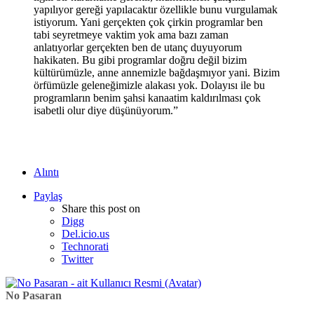
yapılıyor gereği yapılacaktır özellikle bunu vurgulamak
istiyorum. Yani gerçekten çok çirkin programlar ben
tabi seyretmeye vaktim yok ama bazı zaman
anlatıyorlar gerçekten ben de utanç duyuyorum
hakikaten. Bu gibi programlar doğru değil bizim
kültürümüzle, anne annemizle bağdaşmıyor yani. Bizim
örfümüzle geleneğimizle alakası yok. Dolayısı ile bu
programların benim şahsi kanaatim kaldırılması çok
isabetli olur diye düşünüyorum.”
Alıntı
Paylaş
Share this post on
Digg
Del.icio.us
Technorati
Twitter
No Pasaran