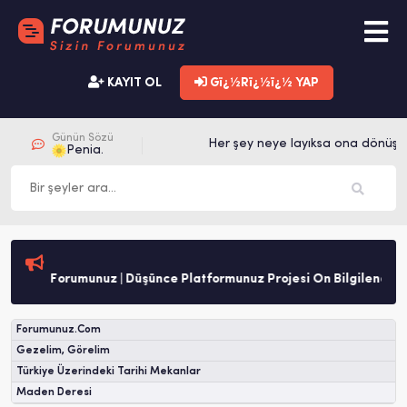
KAYIT OL
Gï¿½Rï¿½ï¿½ YAP
Günün Sözü
Her şey neye layıksa ona dönüşür
Penia.
Forumunuz | Düşünce Platformunuz Projesi Ön Bilgilendirme
Forumunuz.Com
Gezelim, Görelim
Türkiye Üzerindeki Tarihi Mekanlar
Maden Deresi