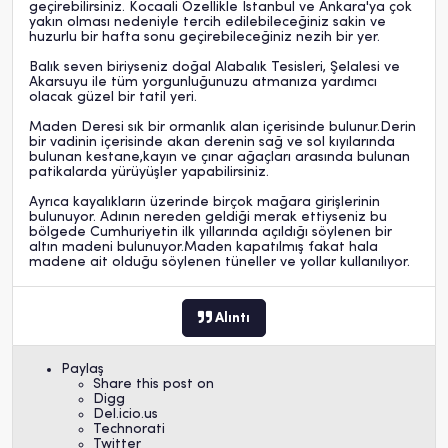
geçirebilirsiniz. Kocaali Özellikle İstanbul ve Ankara'ya çok
yakın olması nedeniyle tercih edilebileceğiniz sakin ve
huzurlu bir hafta sonu geçirebileceğiniz nezih bir yer.
Balık seven biriyseniz doğal Alabalık Tesisleri, Şelalesi ve
Akarsuyu ile tüm yorgunluğunuzu atmanıza yardımcı
olacak güzel bir tatil yeri.
Maden Deresi sık bir ormanlık alan içerisinde bulunur.Derin
bir vadinin içerisinde akan derenin sağ ve sol kıyılarında
bulunan kestane,kayın ve çınar ağaçları arasında bulunan
patikalarda yürüyüşler yapabilirsiniz.
Ayrıca kayalıkların üzerinde birçok mağara girişlerinin
bulunuyor. Adının nereden geldiği merak ettiyseniz bu
bölgede Cumhuriyetin ilk yıllarında açıldığı söylenen bir
altın madeni bulunuyor.Maden kapatılmış fakat hala
madene ait olduğu söylenen tüneller ve yollar kullanılıyor.
Alıntı
Paylaş
Share this post on
Digg
Del.icio.us
Technorati
Twitter