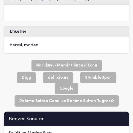
Etiketler
deresi
,
maden
Narlıkuyu-Mersin
önceki Konu
Digg
del.icio.us
StumbleUpon
Google
Rahime Sultan Camii ve Rahime Sultan Tuğrası
Benzer Konular