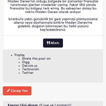
Maden Deresi’nin olduğu bölgede bir zamanlar Fransızlar
tarafından işletilen madenler varmış. Fakat 1914 yılında
Fransızlar bu bölgeyi terk etmiş. Bu sebepten dolayı bu
nokta Maden Deresi olarak anılıyor.
İstanbul’a yakın günübirlik bir gezi yapmayı planlıyorsanız
aileniz veya dostlarınızla birlikte Maden Deresi’ne
gidebilir, doğanın bilinmeyen bu farklı yüzünü
keşfedebilirsiniz.
Alıntı
Paylaş
Share this post on
Digg
Del.icio.us
Technorati
Twitter
Cevap Yaz
Konuyu 1 kişi okuyor.
(0 üye ve 1 ziyaretçi)