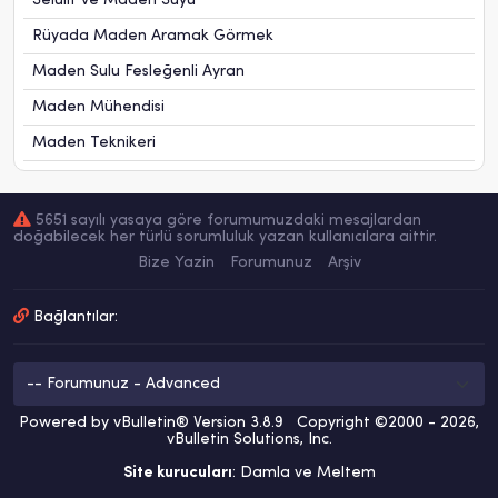
Selülit ve Maden Suyu
Rüyada Maden Aramak Görmek
Maden Sulu Fesleğenli Ayran
Maden Mühendisi
Maden Teknikeri
5651 sayılı yasaya göre forumumuzdaki mesajlardan
doğabilecek her türlü sorumluluk yazan kullanıcılara aittir.
Bize Yazin
Forumunuz
Arşiv
Bağlantılar:
Powered by vBulletin® Version 3.8.9 Copyright ©2000 - 2026,
vBulletin Solutions, Inc.
Site kurucuları
: Damla ve Meltem