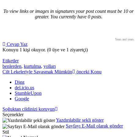
To view links or images in signatures your post count must be 10 or
greater. You currently have 0 posts.
Years and years.
Cevap Yaz
Konuyu 1 kişi okuyor.
(0 üye ve 1 ziyaretçi)
Etiketler
benlerden
,
kurtulma
,
yolları
Cilt Lekeleriyle Savaşmak Mümkün
önceki Konu
Digg
del.icio.us
StumbleUpon
Google
Soğuktan cildinizi koruyun
Seçenekler
Yazdırılabilir şekli göster
Sayfayı E-Mail olarak gönder
Stil