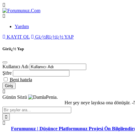
Yardım
KAYIT OL
Gï¿½Rï¿½ï¿½ YAP
Giriï¿½ Yap
Kullanıcı Adı
Şifre
Beni hatırla
Günün Sözü
Penia.
Her şey neye layıksa ona dönüşür. -M
Forumunuz | Düşünce Platformunuz Projesi Ön Bilgilendirme