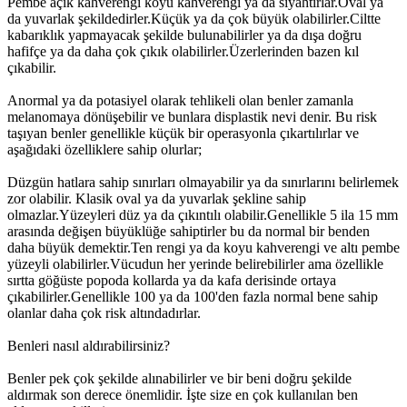
Pembe açık kahverengi koyu kahverengi ya da siyahtırlar.Oval ya
da yuvarlak şekildedirler.Küçük ya da çok büyük olabilirler.Ciltte
kabarıklık yapmayacak şekilde bulunabilirler ya da dışa doğru
hafifçe ya da daha çok çıkık olabilirler.Üzerlerinden bazen kıl
çıkabilir.
Anormal ya da potasiyel olarak tehlikeli olan benler zamanla
melanomaya dönüşebilir ve bunlara displastik nevi denir. Bu risk
taşıyan benler genellikle küçük bir operasyonla çıkartılırlar ve
aşağıdaki özelliklere sahip olurlar;
Düzgün hatlara sahip sınırları olmayabilir ya da sınırlarını belirlemek
zor olabilir. Klasik oval ya da yuvarlak şekline sahip
olmazlar.Yüzeyleri düz ya da çıkıntılı olabilir.Genellikle 5 ila 15 mm
arasında değişen büyüklüğe sahiptirler bu da normal bir benden
daha büyük demektir.Ten rengi ya da koyu kahverengi ve altı pembe
yüzeyli olabilirler.Vücudun her yerinde belirebilirler ama özellikle
sırtta göğüste popoda kollarda ya da kafa derisinde ortaya
çıkabilirler.Genellikle 100 ya da 100'den fazla normal bene sahip
olanlar daha çok risk altındadırlar.
Benleri nasıl aldırabilirsiniz?
Benler pek çok şekilde alınabilirler ve bir beni doğru şekilde
aldırmak son derece önemlidir. İşte size en çok kullanılan ben