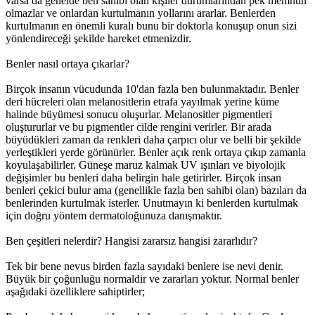
varsa da genelde ben sahibi olan kişiler durumlarından pek memnun
olmazlar ve onlardan kurtulmanın yollarını ararlar. Benlerden
kurtulmanın en önemli kuralı bunu bir doktorla konuşup onun sizi
yönlendireceği şekilde hareket etmenizdir.
Benler nasıl ortaya çıkarlar?
Birçok insanın vücudunda 10'dan fazla ben bulunmaktadır. Benler
deri hücreleri olan melanositlerin etrafa yayılmak yerine küme
halinde büyümesi sonucu oluşurlar. Melanositler pigmentleri
oluştururlar ve bu pigmentler cilde rengini verirler. Bir arada
büyüdükleri zaman da renkleri daha çarpıcı olur ve belli bir şekilde
yerleştikleri yerde görünürler. Benler açık renk ortaya çıkıp zamanla
koyulaşabilirler. Güneşe maruz kalmak UV ışınları ve biyolojik
değişimler bu benleri daha belirgin hale getirirler. Birçok insan
benleri çekici bulur ama (genellikle fazla ben sahibi olan) bazıları da
benlerinden kurtulmak isterler. Unutmayın ki benlerden kurtulmak
için doğru yöntem dermatoloğunuza danışmaktır.
Ben çeşitleri nelerdir? Hangisi zararsız hangisi zararlıdır?
Tek bir bene nevus birden fazla sayıdaki benlere ise nevi denir.
Büyük bir çoğunluğu normaldir ve zararları yoktur. Normal benler
aşağıdaki özelliklere sahiptirler;