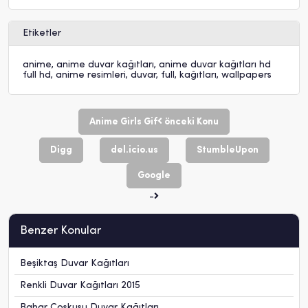
Etiketler
anime
,
anime duvar kağıtları
,
anime duvar kağıtları hd
full hd
,
anime resimleri
,
duvar
,
full
,
kağıtları
,
wallpapers
Anime Girls Gif
önceki Konu
Digg
del.icio.us
StumbleUpon
Google
-
Benzer Konular
Beşiktaş Duvar Kağıtları
Renkli Duvar Kağıtları 2015
Bahar Coşkusu Duvar Kağıtları