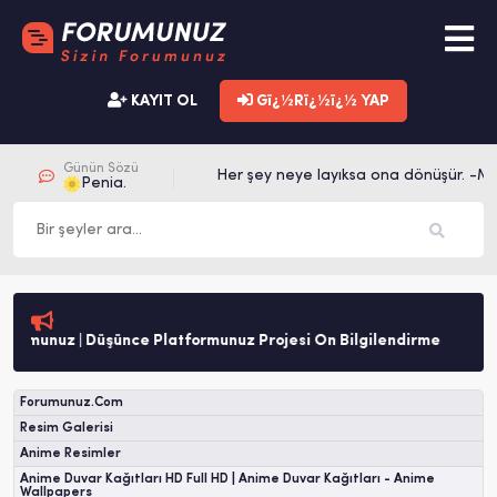
KAYIT OL
Gï¿½Rï¿½ï¿½ YAP
Günün Sözü
Her şey neye layıksa ona dönüşür. -Me
Penia.
umunuz | Düşünce Platformunuz Projesi Ön Bilgilendirme
Forumunuz.Com
Resim Galerisi
Anime Resimler
Anime Duvar Kağıtları HD Full HD | Anime Duvar Kağıtları - Anime
Wallpapers