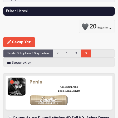
Etiket Listesi
20
Beğeniler
Cevap Yaz
Sayfa 3 Toplam 3 Sayfadan
1
2
3
Seçenekler
Penia
Akıllandım Artık
Şimdi Daha Deliyim