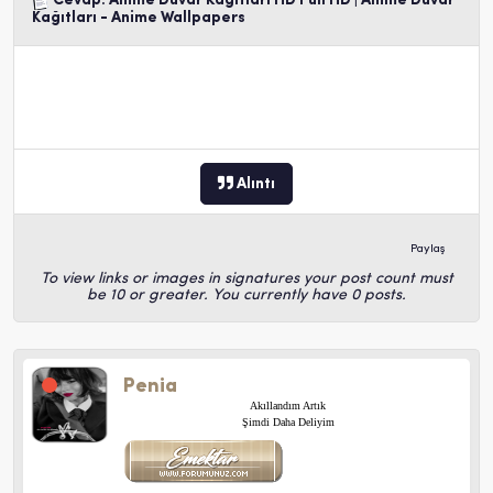
Cevap: Anime Duvar Kağıtları HD Full HD | Anime Duvar
Kağıtları - Anime Wallpapers
Alıntı
Paylaş
To view links or images in signatures your post count must
be 10 or greater. You currently have 0 posts.
Penia
Akıllandım Artık
Şimdi Daha Deliyim