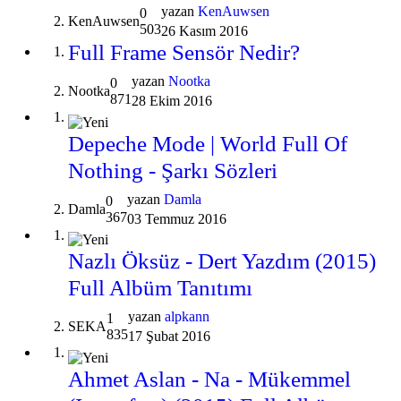
yazan
KenAuwsen
0
KenAuwsen
503
26 Kasım 2016
Full Frame Sensör Nedir?
yazan
Nootka
0
Nootka
871
28 Ekim 2016
Depeche Mode | World Full Of
Nothing - Şarkı Sözleri
yazan
Damla
0
Damla
367
03 Temmuz 2016
Nazlı Öksüz - Dert Yazdım (2015)
Full Albüm Tanıtımı
yazan
alpkann
1
SEKA
835
17 Şubat 2016
Ahmet Aslan - Na - Mükemmel