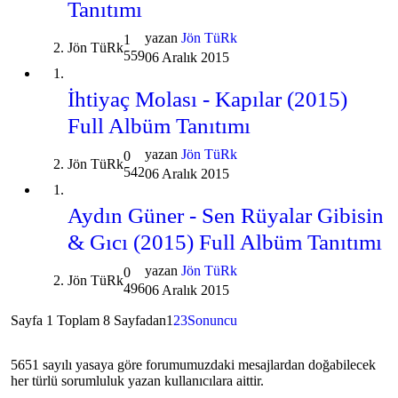
Tanıtımı
yazan
Jön TüRk
1
Jön TüRk
559
06 Aralık 2015
İhtiyaç Molası - Kapılar (2015)
Full Albüm Tanıtımı
yazan
Jön TüRk
0
Jön TüRk
542
06 Aralık 2015
Aydın Güner - Sen Rüyalar Gibisin
& Gıcı (2015) Full Albüm Tanıtımı
yazan
Jön TüRk
0
Jön TüRk
496
06 Aralık 2015
Sayfa 1 Toplam 8 Sayfadan
1
2
3
Sonuncu
5651 sayılı yasaya göre forumumuzdaki mesajlardan doğabilecek
her türlü sorumluluk yazan kullanıcılara aittir.