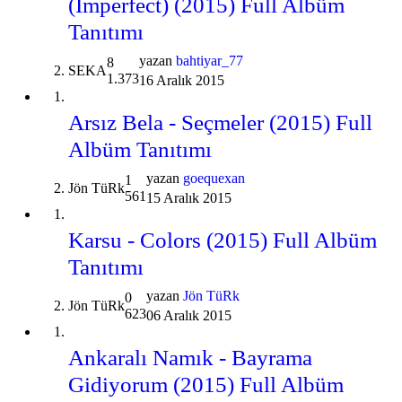
(Imperfect) (2015) Full Albüm
Tanıtımı
yazan
bahtiyar_77
8
SEKA
1.373
16 Aralık 2015
Arsız Bela - Seçmeler (2015) Full
Albüm Tanıtımı
yazan
goequexan
1
Jön TüRk
561
15 Aralık 2015
Karsu - Colors (2015) Full Albüm
Tanıtımı
yazan
Jön TüRk
0
Jön TüRk
623
06 Aralık 2015
Ankaralı Namık - Bayrama
Gidiyorum (2015) Full Albüm