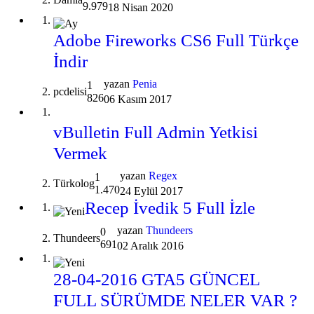
9.979
18 Nisan 2020
Adobe Fireworks CS6 Full Türkçe
İndir
yazan
Penia
1
pcdelisi
826
06 Kasım 2017
vBulletin Full Admin Yetkisi
Vermek
yazan
Regex
1
Türkolog
1.470
24 Eylül 2017
Recep İvedik 5 Full İzle
yazan
Thundeers
0
Thundeers
691
02 Aralık 2016
28-04-2016 GTA5 GÜNCEL
FULL SÜRÜMDE NELER VAR ?