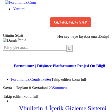
Yardım
KAYIT OL
Gï¿½Rï¿½ï¿½ YAP
Günün Sözü
Her şey neye layıksa ona dönüşür. 
Penia.
Forumunuz | Düşünce Platformunuz Projesi Ön Bilgilendir
Forumunuz.Com
Etiketler
Takip edilen konu full
Sayfa 1 Toplam 8 Sayfadan
1
2
3
Sonuncu
Takip edilen konu full
Vbulletin 4 İçerik Gizleme Sistemi