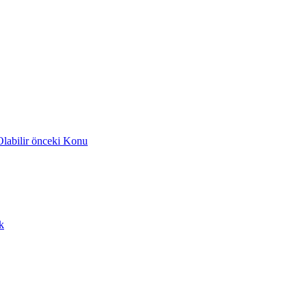
abilir​
önceki Konu
k