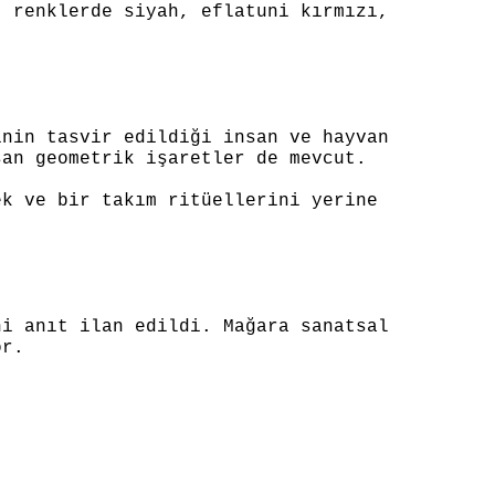
, renklerde siyah, eflatuni kırmızı,
inin tasvir edildiği insan ve hayvan
şan geometrik işaretler de mevcut.
ek ve bir takım ritüellerini yerine
hi anıt ilan edildi. Mağara sanatsal
or.