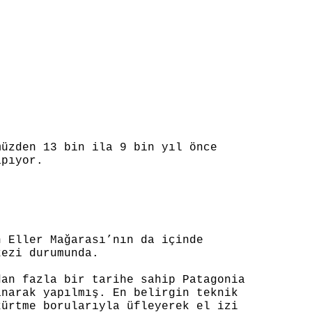
müzden 13 bin ila 9 bin yıl önce
apıyor.
n Eller Mağarası’nın da içinde
kezi durumunda.
dan fazla bir tarihe sahip Patagonia
anarak yapılmış. En belirgin teknik
kürtme borularıyla üfleyerek el izi