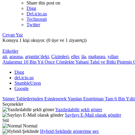
Share this post on
Digg
Del.icio.us
Technorati
Twitter
Cevap Yaz
Konuyu 1 kişi okuyor.
(0 üye ve 1 ziyaretçi)
Etiketler
ait
,
arasına
,
arjantin’deki
,
Çizimleri
,
eller
,
ila
,
mağarası
,
yılları
Atalarımız 10 Bin Yıl Önce ​Çömlekte Yabani Tahıl ve Bitki Pişirmiş Ol
Digg
del.icio.us
StumbleUpon
Google
Sümer Tabletlerinden Esinlenerek Yapılan Enstrüman Tam 6 Bin Yıllı
Seçenekler
Yazdırılabilir şekli göster
Sayfayı E-Mail olarak gönder
Stil
Normal
Hybrid-Şeklinde gösterime geç