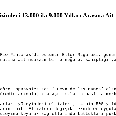
imleri 13.000 ila 9.000 Yılları Arasına Ait
Rio Pinturas’da bulunan Eller Mağarası, günü
natına ait muazzam bir örneğe ev sahipliği y
göre İspanyolca adı ‘Cueva de las Manos’ ola
üredir arkeolojik araştırmaların başlıca mer
arları yüzeyindeki el izleri, 14 bin 500 yıl
arına ait. El izleri değişik teknikler uygul
üzeyine koyarak sağ ellerinde tuttukları püs