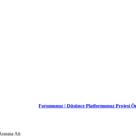
H
Forumunuz | Düşünce Platformunuz Projesi Ön Bilg
Arasına Ait