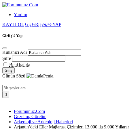
Yardım
KAYIT OL
Gï¿½Rï¿½ï¿½ YAP
Giriï¿½ Yap
Kullanıcı Adı
Şifre
Beni hatırla
Günün Sözü
Penia.
Forumunuz.Com
Gezelim, Görelim
Arkeoloji ve Arkeoloji Haberleri
Arjantin’deki Eller Mağarası Çizimleri 13.000 ila 9.000 Yılları 