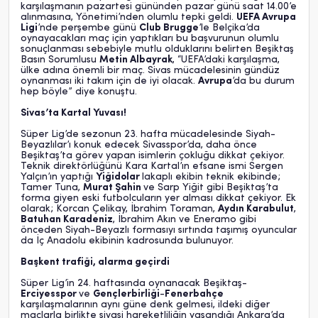
karşılaşmanın pazartesi gününden pazar günü saat 14.00’e
alınmasına, Yönetimi’nden olumlu tepki geldi.
UEFA Avrupa
Ligi
’nde perşembe günü
Club Brugge
’le Belçika’da
oynayacakları maç için yaptıkları bu başvurunun olumlu
sonuçlanması sebebiyle mutlu olduklarını belirten Beşiktaş
Basın Sorumlusu
Metin Albayrak
, “UEFA’daki karşılaşma,
ülke adına önemli bir maç. Sivas mücadelesinin gündüz
oynanması iki takım için de iyi olacak.
Avrupa
’da bu durum
hep böyle” diye konuştu.
Sivas’ta Kartal Yuvası!
Süper Lig’de sezonun 23. hafta mücadelesinde Siyah-
Beyazlılar’ı konuk edecek Sivasspor’da, daha önce
Beşiktaş’ta görev yapan isimlerin çokluğu dikkat çekiyor.
Teknik direktörlüğünü Kara Kartal’ın efsane ismi Sergen
Yalçın’ın yaptığı
Yiğidolar
lakaplı ekibin teknik ekibinde;
Tamer Tuna,
Murat Şahin
ve Sarp Yiğit gibi Beşiktaş’ta
forma giyen eski futbolcuların yer alması dikkat çekiyor. Ek
olarak; Korcan Çelikay, İbrahim Toraman,
Aydın Karabulut
,
Batuhan Karadeniz
, İbrahim Akın ve Eneramo gibi
önceden Siyah-Beyazlı formasıyı sırtında taşımış oyuncular
da İç Anadolu ekibinin kadrosunda bulunuyor.
Başkent trafiği, alarma geçirdi
Süper Lig’in 24. haftasında oynanacak Beşiktaş-
Erciyesspor
ve
Gençlerbirliği
-
Fenerbahçe
karşılaşmalarının aynı güne denk gelmesi, ildeki diğer
maçlarla birlikte siyasi hareketliliğin yaşandığı Ankara’da