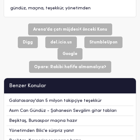
gündüz
,
maçına
,
teşekkür
,
yönetimden
Arena’da çatı müjdesi
önceki Konu
Digg
del.icio.us
StumbleUpon
Google
Opare: Rakibi hafife almamalıyız
Benzer Konular
Galatasaray'dan 5 milyon takipçiye teşekkür
Asım Can Gündüz - Şahanesin Sevgilim gitar tabları
Beşiktaş, Bursaspor maçına hazır
Yönetimden Bilic'e sürpriz yanıt