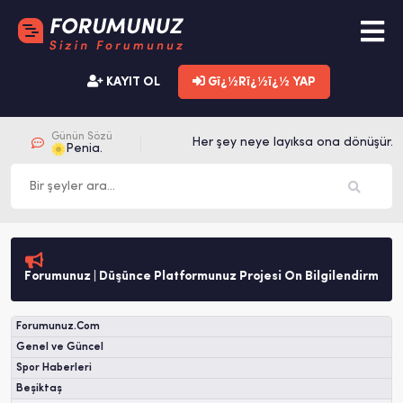
KAYIT OL
Gï¿½Rï¿½ï¿½ YAP
Günün Sözü
Her şey neye layıksa ona dönüşür. 
Penia.
Forumunuz | Düşünce Platformunuz Projesi Ön Bilgilendirme
Forumunuz.Com
Genel ve Güncel
Spor Haberleri
Beşiktaş