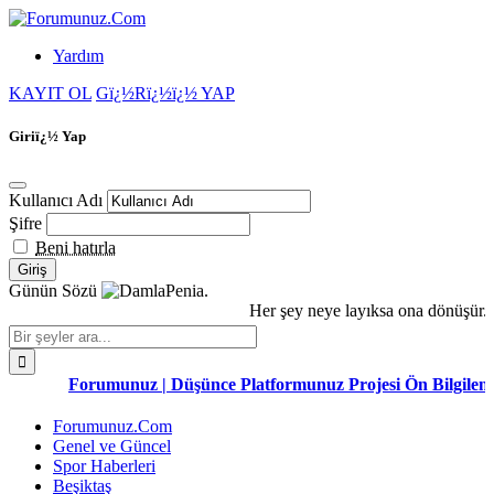
Yardım
KAYIT OL
Gï¿½Rï¿½ï¿½ YAP
Giriï¿½ Yap
Kullanıcı Adı
Şifre
Beni hatırla
Günün Sözü
Penia.
Her şey neye layıksa ona dönüşür. 
Forumunuz | Düşünce Platformunuz Projesi Ön Bilgilend
Forumunuz.Com
Genel ve Güncel
Spor Haberleri
Beşiktaş