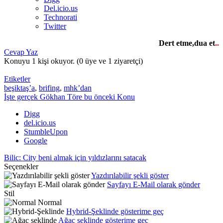
Del.icio.us
Technorati
Twitter
Dert etme,dua et
..
Cevap Yaz
Konuyu 1 kişi okuyor.
(0 üye ve 1 ziyaretçi)
Etiketler
beşiktaş’a
,
brifing
,
mhk’dan
İşte gerçek Gökhan Töre bu
önceki Konu
Digg
del.icio.us
StumbleUpon
Google
Bilic: City beni almak için yıldızlarını satacak
Seçenekler
Yazdırılabilir şekli göster
Sayfayı E-Mail olarak gönder
Stil
Normal
Hybrid-Şeklinde gösterime geç
Ağaç şeklinde gösterime geç