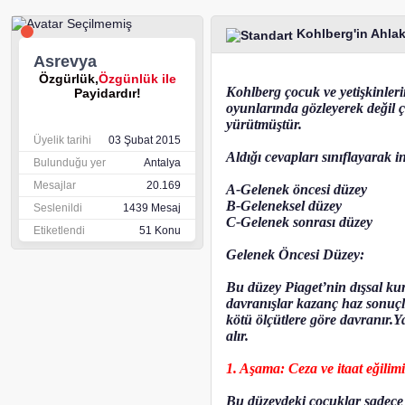
Kohlberg'in Ahlak
Asrevya
Özgürlük,
Özgünlük ile
Kohlberg çocuk ve yetişkinleri
Payidardır!
oyunlarında gözleyerek değil 
yürütmüştür.
Üyelik tarihi
03 Şubat 2015
Aldığı cevapları sınıflayarak i
Bulunduğu yer
Antalya
Mesajlar
20.169
A-Gelenek öncesi düzey
B-Geleneksel düzey
Seslenildi
1439 Mesaj
C-Gelenek sonrası düzey
Etiketlendi
51 Konu
Gelenek Öncesi Düzey:
Bu düzey Piaget’nin dışsal ku
davranışlar kazanç haz sonuçla
kötü ölçütlere göre davranır.Y
alır.
1. Aşama: Ceza ve itaat eğilimi
Bu düzeydeki çocuklar sadece 