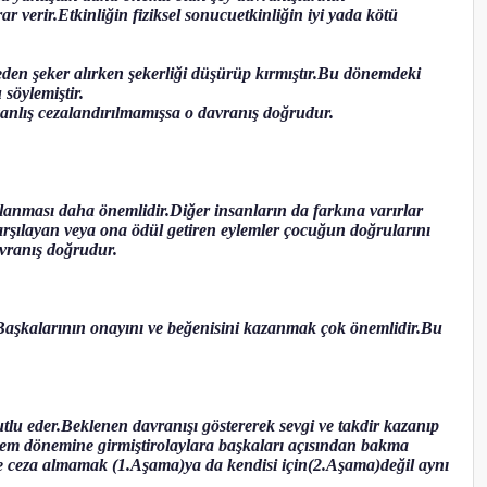
verir.Etkinliğin fiziksel sonucuetkinliğin iyi yada kötü
eden şeker alırken şekerliği düşürüp kırmıştır.Bu dönemdeki
söylemiştir.
yanlış cezalandırılmamışsa o davranış doğrudur.
rşılanması daha önemlidir.Diğer insanların da farkına varırlar
arşılayan veya ona ödül getiren eylemler çocuğun doğrularını
avranış doğrudur.
r.Başkalarının onayını ve beğenisini kazanmak çok önemlidir.Bu
tlu eder.Beklenen davranışı göstererek sevgi ve takdir kazanıp
lem dönemine girmiştirolaylara başkaları açısından bakma
adece ceza almamak (1.Aşama)ya da kendisi için(2.Aşama)değil aynı