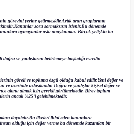
in görevini yerine getirmesidir.Artık aran gruplarının
 hakimdir.Kanunlar soru sormaksızın izlenir.Bu dönemde
Kanunlara uymayanlar asla onaylanmaz. Birçok yetişkin bu
 doğru ve yanlışlarını belirlemeye başladığı evredir.
lerinin göreli ve topluma özgü olduğu kabul edilir.Yeni değer ve
 ve üzerinde uzlaşılandır. Doğru ve yanlışlar kişisel değer ve
ce altına almak için gerekli görülmektedir. Birey toplum
nlerin ancak %25’i gelebilmektedir.
amlara dayalıdır.Bu ilkeleri ihlal eden kanunlara
 insan olduğu için değer verme bu dönemde kazanılan bir