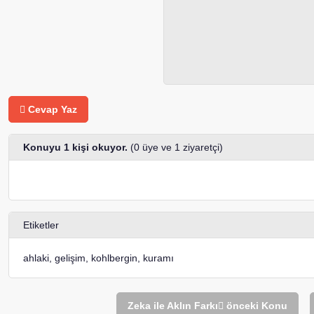
Cevap Yaz
Konuyu 1 kişi okuyor.
(0 üye ve 1 ziyaretçi)
Etiketler
ahlaki
,
gelişim
,
kohlbergin
,
kuramı
Zeka ile Aklın Farkı
önceki Konu