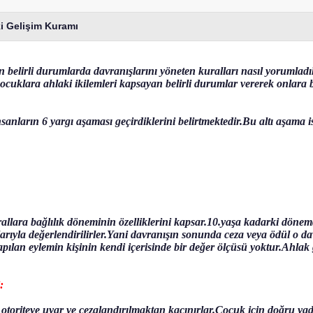
i Gelişim Kuramı
n belirli durumlarda davranışlarını yöneten kuralları nasıl yorumladı
çocuklara ahlaki ikilemleri kapsayan belirli durumlar vererek onlara
nsanların 6 yargı aşaması geçirdiklerini belirtmektedir.Bu altı aşama i
rallara bağlılık döneminin özelliklerini kapsar.10.yaşa kadarki döne
rıyla değerlendirilirler.Yani davranışın sonunda ceza veya ödül o davr
apılan eylemin kişinin kendi içerisinde bir değer ölçüsü yoktur.Ahlak 
:
otoriteye uyar ve cezalandırılmaktan kaçınırlar.Çocuk için doğru yad