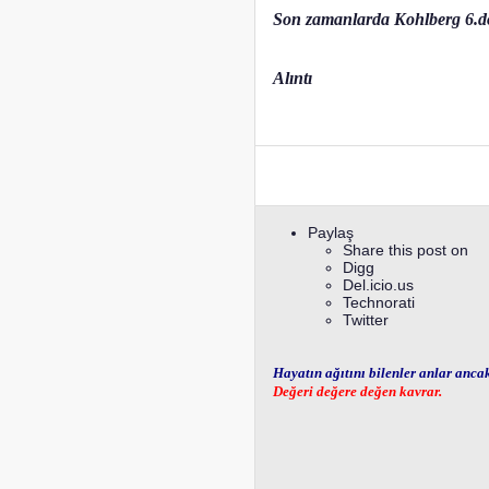
Son zamanlarda Kohlberg 6.dön
Alıntı
Paylaş
Share this post on
Digg
Del.icio.us
Technorati
Twitter
Hayatın ağıtını bilenler anlar anca
Değeri değere değen kavrar.