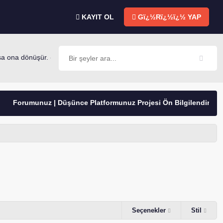
KAYIT OL
Gï¿½Rï¿½ï¿½ YAP
ona dönüşür. -Mevlana
rumunuz | Düşünce Platformunuz Projesi Ön Bilgilendirme
Seçenekler
Stil