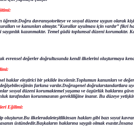
itimi:
öğrenir.Doğru davranışotoriteye ve sosyal düzene uygun olarak kişin
uralları ve kanunları almıştır.”Kurallar uyulması için vardır” fikri
i saygınlık kazanmaktır. Temel güdü toplumsal düzeni korumaktır. 
rak evrensel değerler doğrultusunda kendi ilkelerini oluşturmaya kendi
limi:
el haklar eleştirici bir şekilde incelenir.Toplumun kanunları ve değer
eğişebileceğinin farkına varılır.Doğrugenel doğrularstandartlara uyan
nunlar sosyal düzeni korumaktemel yaşama ve özgürlük haklarını güven
nluk tarafından korunmasının gerekliliğine inanır. Bu düzeye yetişki
eri Eğilimi:
çip oluşturur.Bu ilkeleradaleteşitlikinsan hakları gibi bazı soyut kavr
sanın üstündedir.Başkaların haklarına saygılı olmak esastır.İnsana