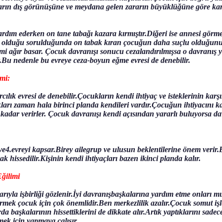
rın dış görünüşüne ve meydana gelen zararın büyüklüğüne göre karar 
rdım ederken on tane tabağı kazara kırmıştır.Diğeri ise annesi görm
 olduğu sorulduğunda on tabak kıran çocuğun daha suçlu olduğunu 
imi ağır basar. Çocuk davranışı sonucu cezalandırılmışsa o davranış 
Bu nedenle bu evreye ceza-boyun eğme evresi de denebilir.
imi:
rcılık evresi de denebilir.Çocukların kendi ihtiyaç ve isteklerinin ka
arı zaman hala birinci planda kendileri vardır.Çocuğun ihtiyacını k
 kadar verirler. Çocuk davranışı kendi açısından yararlı buluyorsa d
ve4.evreyi kapsar.Birey ailegrup ve ulusun beklentilerine önem veri
k hissedilir.Kişinin kendi ihtiyaçları bazen ikinci planda kalır.
ğilimi
yla işbirliği gözlenir.İyi davranışbaşkalarına yardım etme onları mu
ek çocuk için çok önemlidir.Ben merkezlilik azalır.Çocuk somut iş
arda başkalarının hissettiklerini de dikkate alır.Artık yaptıklarını s
ek için yapmaya çalışır.