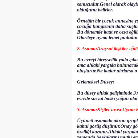
sonucudur.Genel olarak olayla
olduğunu belirler.
Örneğin bir çocuk annesine ya
çocuğa hangisinin daha suçlu
Bu dönemde itaat ve ceza eğil
Otoriteye uyma temel güdüdür.
2. Aşama:Araçsal ilişkiler eğil
Bu evreyi bireysellik yada çıka
ama ahlaki yargıda bulunacakl
oluşturur.Ne kadar alırlarsa o
Geleneksel Düzey:
Bu düzey ahlak gelişiminde 3.
evrede sosyal baskı yoğun olara
3. Aşama:Kişiler arası Uyum E
Üçüncü aşamada akran grupları
kabul görüş düşünür.Onay görm
özelliği kazanır.Ahlaki yargıl
zamanda başkalarını mutlu etm