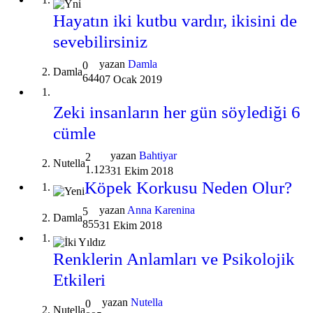
Hayatın iki kutbu vardır, ikisini de
sevebilirsiniz
yazan
Damla
0
Damla
644
07 Ocak 2019
Zeki insanların her gün söylediği 6
cümle
yazan
Bahtiyar
2
Nutella
1.123
31 Ekim 2018
Köpek Korkusu Neden Olur?
yazan
Anna Karenina
5
Damla
855
31 Ekim 2018
Renklerin Anlamları ve Psikolojik
Etkileri
yazan
Nutella
0
Nutella