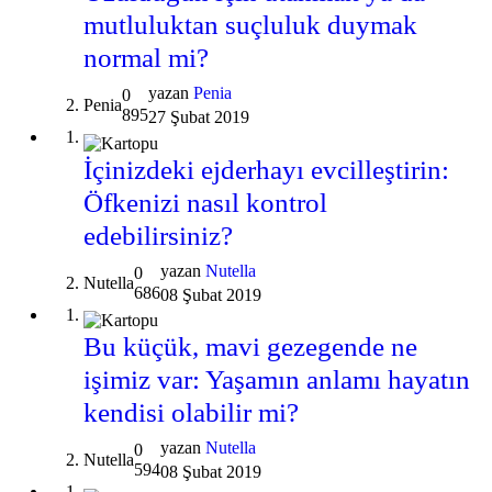
mutluluktan suçluluk duymak
normal mi?
yazan
Penia
0
Penia
895
27 Şubat 2019
İçinizdeki ejderhayı evcilleştirin:
Öfkenizi nasıl kontrol
edebilirsiniz?
yazan
Nutella
0
Nutella
686
08 Şubat 2019
Bu küçük, mavi gezegende ne
işimiz var: Yaşamın anlamı hayatın
kendisi olabilir mi?
yazan
Nutella
0
Nutella
594
08 Şubat 2019