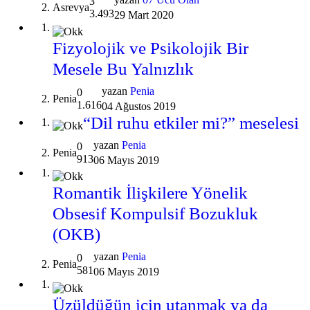
3
Asrevya
3.493
29 Mart 2020
Fizyolojik ve Psikolojik Bir
Mesele Bu Yalnızlık
yazan
Penia
0
Penia
1.616
04 Ağustos 2019
“Dil ruhu etkiler mi?” meselesi
yazan
Penia
0
Penia
913
06 Mayıs 2019
Romantik İlişkilere Yönelik
Obsesif Kompulsif Bozukluk
(OKB)
yazan
Penia
0
Penia
581
06 Mayıs 2019
Üzüldüğün için utanmak ya da