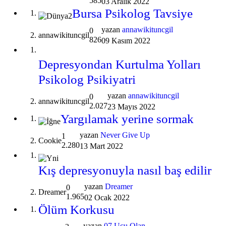
585
03 Aralık 2022
Bursa Psikolog Tavsiye
yazan
annawikituncgil
0
annawikituncgil
826
09 Kasım 2022
Depresyondan Kurtulma Yolları
Psikolog Psikiyatri
yazan
annawikituncgil
0
annawikituncgil
2.027
23 Mayıs 2022
Yargılamak yerine sormak
yazan
Never Give Up
1
Cookie
2.280
13 Mart 2022
Kış depresyonuyla nasıl baş edilir
yazan
Dreamer
0
Dreamer
1.965
02 Ocak 2022
Ölüm Korkusu
yazan
07 Ucu Olan