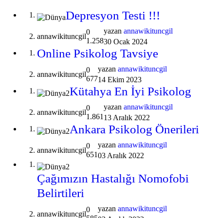
Depresyon Testi !!!
yazan
annawikituncgil
0
annawikituncgil
1.258
30 Ocak 2024
Online Psikolog Tavsiye
yazan
annawikituncgil
0
annawikituncgil
677
14 Ekim 2023
Kütahya En İyi Psikolog
yazan
annawikituncgil
0
annawikituncgil
1.861
13 Aralık 2022
Ankara Psikolog Önerileri
yazan
annawikituncgil
0
annawikituncgil
651
03 Aralık 2022
Çağımızın Hastalığı Nomofobi
Belirtileri
yazan
annawikituncgil
0
annawikituncgil