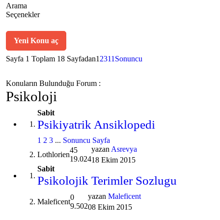
Arama
Seçenekler
Yeni Konu aç
Sayfa 1 Toplam 18 Sayfadan
1
2
3
11
Sonuncu
Konuların Bulunduğu Forum :
Psikoloji
Sabit
Psikiyatrik Ansiklopedi
1
2
3
...
Sonuncu Sayfa
yazan
Asrevya
45
Lothlorien
19.024
18 Ekim 2015
Sabit
Psikolojik Terimler Sozlugu
yazan
Maleficent
0
Maleficent
9.502
08 Ekim 2015