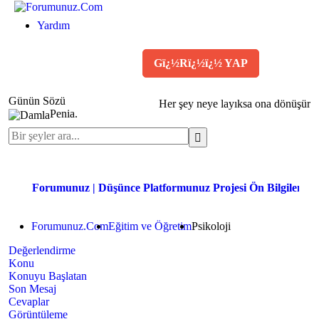
Yardım
KAYIT OL
Gï¿½Rï¿½ï¿½ YAP
Günün Sözü
Her şey neye layıksa ona dönüşür. -
Penia.
Forumunuz | Düşünce Platformunuz Projesi Ön Bilgilendirme
Forumunuz.Com
Eğitim ve Öğretim
Psikoloji
Değerlendirme
Konu
Konuyu Başlatan
Son Mesaj
Cevaplar
Görüntüleme